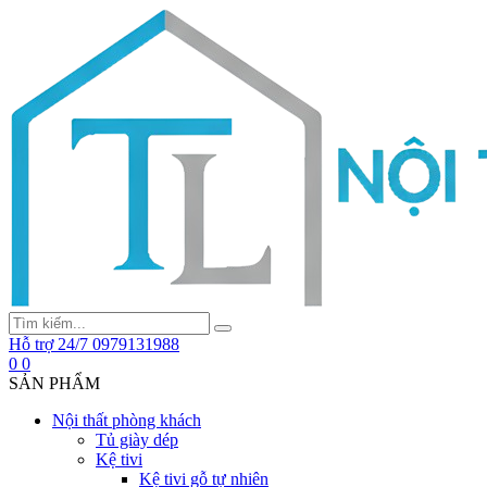
Hỗ trợ 24/7
0979131988
0
0
SẢN PHẨM
Nội thất phòng khách
Tủ giày dép
Kệ tivi
Kệ tivi gỗ tự nhiên