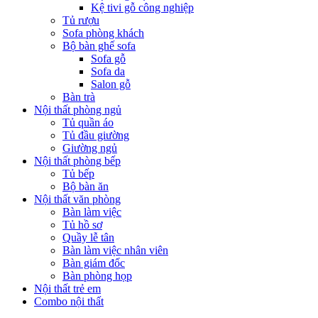
Kệ tivi gỗ công nghiệp
Tủ rượu
Sofa phòng khách
Bộ bàn ghế sofa
Sofa gỗ
Sofa da
Salon gỗ
Bàn trà
Nội thất phòng ngủ
Tủ quần áo
Tủ đầu giường
Giường ngủ
Nội thất phòng bếp
Tủ bếp
Bộ bàn ăn
Nội thất văn phòng
Bàn làm việc
Tủ hồ sơ
Quầy lễ tân
Bàn làm việc nhân viên
Bàn giám đốc
Bàn phòng họp
Nội thất trẻ em
Combo nội thất