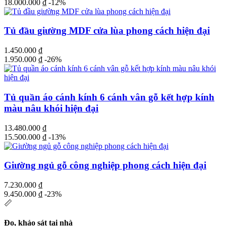
18.000.000
₫
-12%
Tủ đầu giường MDF cửa lùa phong cách hiện đại
1.450.000
₫
1.950.000
₫
-26%
Tủ quần áo cánh kính 6 cánh vân gỗ kết hợp kính
màu nâu khói hiện đại
13.480.000
₫
15.500.000
₫
-13%
Giường ngủ gỗ công nghiệp phong cách hiện đại
7.230.000
₫
9.450.000
₫
-23%
📏
Đo, khảo sát tại nhà