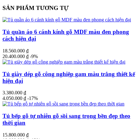
SẢN PHẨM TƯƠNG TỰ
Tủ quần áo 6 cánh kính gỗ MDF màu đen phong
cách hiện đại
18.560.000
₫
20.400.000
₫
-9%
Tủ giày dép gỗ công nghiệp gam màu trắng thiết kế
hiện đại
3.380.000
₫
4.050.000
₫
-17%
Tủ bếp gỗ tự nhiên gỗ sồi sang trọng bền đẹp theo
thời gian
15.800.000
₫