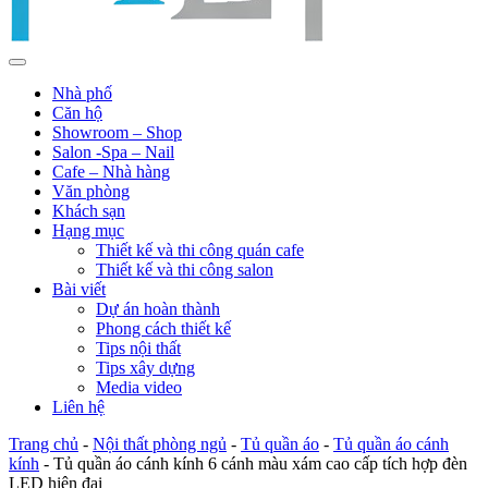
Nhà phố
Căn hộ
Showroom – Shop
Salon -Spa – Nail
Cafe – Nhà hàng
Văn phòng
Khách sạn
Hạng mục
Thiết kế và thi công quán cafe
Thiết kế và thi công salon
Bài viết
Dự án hoàn thành
Phong cách thiết kế
Tips nội thất
Tips xây dựng
Media video
Liên hệ
Trang chủ
-
Nội thất phòng ngủ
-
Tủ quần áo
-
Tủ quần áo cánh
kính
-
Tủ quần áo cánh kính 6 cánh màu xám cao cấp tích hợp đèn
LED hiện đại