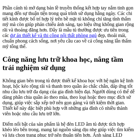
Phần cánh tủ mở dạng bản lề truyền thống kết hợp tay nắm tinh gọn
mang đến sự thuận tiện trong quá trình sử dụng hằng ngày. Các chi
tiết kính được bố trí hợp lý trên bề mặt tủ không chỉ tăng tính thẩm
mỹ mà còn giúp phản chiếu ánh sáng, tạo hiệu ứng không gian rộng
rãi và thoáng đãng hơn. Đây là mẫu tủ thường được ưu tiên trong
các
dự án thiết kế và thi công nội thất phòng ngủ
đẹp, thoải mái,
chuẩn phong cách sống, nơi yêu cầu cao về cả công năng lẫn thẩm
mỹ tổng thể.
Công năng lưu trữ khoa học, nâng tầm
trải nghiệm sử dụng
Không gian bên trong tủ được thiết kế khoa học với hệ ngăn kệ linh
hoạt, hộc kéo rộng rãi và thanh treo quần áo chắc chắn, đáp ứng tốt
nhu cầu lưu trữ đa dạng của gia đình hiện đại. Người dùng có thể dễ
dàng phân chia quần áo theo mùa, theo loại hoặc theo mục đích sử
dụng, giúp việc sắp xếp trở nên gọn gàng và tiết kiệm thời gian.
Thiết kế này đặc biệt phù hợp với những gia đình có nhiều thành
viên hoặc nhu cầu lưu trữ lớn.
Điểm nổi bật của sản phẩm là hệ đèn LED âm tủ được tích hợp
khéo léo bên trong, mang lại nguồn sáng dịu nhẹ giúp việc tìm kiếm
và lựa chọn trang phục trở nên thuận tiện hơn. Ánh sáng LED