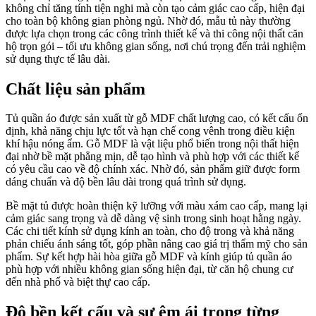
không chỉ tăng tính tiện nghi mà còn tạo cảm giác cao cấp, hiện đại
cho toàn bộ không gian phòng ngủ. Nhờ đó, mẫu tủ này thường
được lựa chọn trong các công trình thiết kế và thi công nội thất căn
hộ trọn gói – tối ưu không gian sống, nơi chú trọng đến trải nghiệm
sử dụng thực tế lâu dài.
Chất liệu sản phẩm
Tủ quần áo được sản xuất từ gỗ MDF chất lượng cao, có kết cấu ổn
định, khả năng chịu lực tốt và hạn chế cong vênh trong điều kiện
khí hậu nóng ẩm. Gỗ MDF là vật liệu phổ biến trong nội thất hiện
đại nhờ bề mặt phẳng mịn, dễ tạo hình và phù hợp với các thiết kế
có yêu cầu cao về độ chính xác. Nhờ đó, sản phẩm giữ được form
dáng chuẩn và độ bền lâu dài trong quá trình sử dụng.
Bề mặt tủ được hoàn thiện kỹ lưỡng với màu xám cao cấp, mang lại
cảm giác sang trọng và dễ dàng vệ sinh trong sinh hoạt hằng ngày.
Các chi tiết kính sử dụng kính an toàn, cho độ trong và khả năng
phản chiếu ánh sáng tốt, góp phần nâng cao giá trị thẩm mỹ cho sản
phẩm. Sự kết hợp hài hòa giữa gỗ MDF và kính giúp tủ quần áo
phù hợp với nhiều không gian sống hiện đại, từ căn hộ chung cư
đến nhà phố và biệt thự cao cấp.
Độ bền kết cấu và sự êm ái trong từng