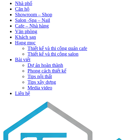
Nhà phố
Căn hộ
Showroom – Shop
Salon -Spa – Nail
Cafe – Nhà hàng
Văn phòng
Khách sạn
Hạng mục
Thiết kế và thi công quán cafe
Thiết kế và thi công salon
Bài viết
Dự án hoàn thành
Phong cách thiết kế
Tips nội thất
Tips xây dựng
Media video
Liên hệ