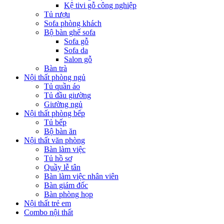
Kệ tivi gỗ công nghiệp
Tủ rượu
Sofa phòng khách
Bộ bàn ghế sofa
Sofa gỗ
Sofa da
Salon gỗ
Bàn trà
Nội thất phòng ngủ
Tủ quần áo
Tủ đầu giường
Giường ngủ
Nội thất phòng bếp
Tủ bếp
Bộ bàn ăn
Nội thất văn phòng
Bàn làm việc
Tủ hồ sơ
Quầy lễ tân
Bàn làm việc nhân viên
Bàn giám đốc
Bàn phòng họp
Nội thất trẻ em
Combo nội thất