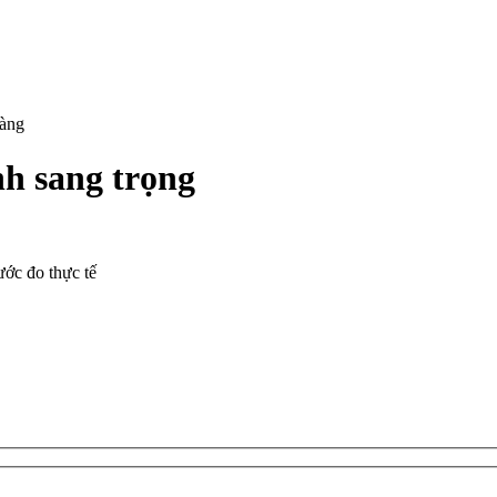
hàng
nh sang trọng
ước đo thực tế