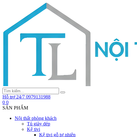
Hỗ trợ 24/7
0979131988
0
0
SẢN PHẨM
Nội thất phòng khách
Tủ giày dép
Kệ tivi
Kệ tivi gỗ tự nhiên