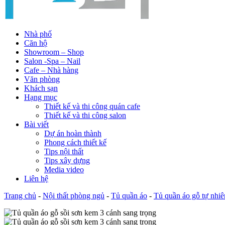
Nhà phố
Căn hộ
Showroom – Shop
Salon -Spa – Nail
Cafe – Nhà hàng
Văn phòng
Khách sạn
Hạng mục
Thiết kế và thi công quán cafe
Thiết kế và thi công salon
Bài viết
Dự án hoàn thành
Phong cách thiết kế
Tips nội thất
Tips xây dựng
Media video
Liên hệ
Trang chủ
-
Nội thất phòng ngủ
-
Tủ quần áo
-
Tủ quần áo gỗ tự nhiê