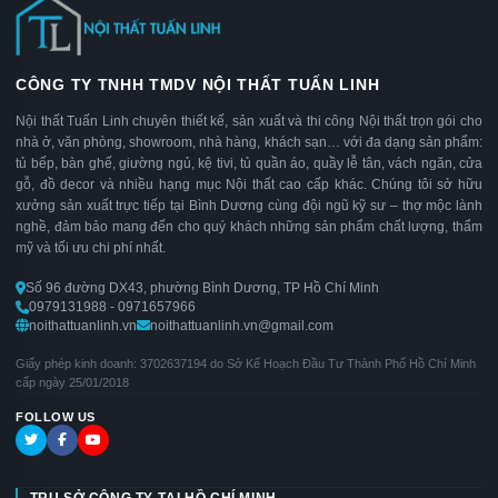
CÔNG TY TNHH TMDV NỘI THẤT TUẤN LINH
Nội thất Tuấn Linh chuyên thiết kế, sản xuất và thi công Nội thất trọn gói cho
nhà ở, văn phòng, showroom, nhà hàng, khách sạn… với đa dạng sản phẩm:
tủ bếp, bàn ghế, giường ngủ, kệ tivi, tủ quần áo, quầy lễ tân, vách ngăn, cửa
gỗ, đồ decor và nhiều hạng mục Nội thất cao cấp khác. Chúng tôi sở hữu
xưởng sản xuất trực tiếp tại Bình Dương cùng đội ngũ kỹ sư – thợ mộc lành
nghề, đảm bảo mang đến cho quý khách những sản phẩm chất lượng, thẩm
mỹ và tối ưu chi phí nhất.
Số 96 đường DX43, phường Bình Dương, TP Hồ Chí Minh
0979131988 - 0971657966
noithattuanlinh.vn
noithattuanlinh.vn@gmail.com
Giấy phép kinh doanh: 3702637194 do Sở Kế Hoạch Đầu Tư Thành Phố Hồ Chí Minh
cấp ngày 25/01/2018
FOLLOW US