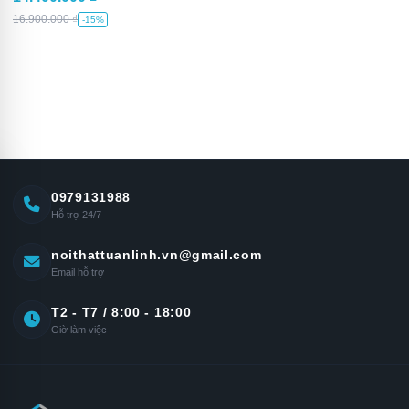
16.900.000
₫
-15%
0979131988
Hỗ trợ 24/7
noithattuanlinh.vn@gmail.com
Email hỗ trợ
T2 - T7 / 8:00 - 18:00
Giờ làm việc