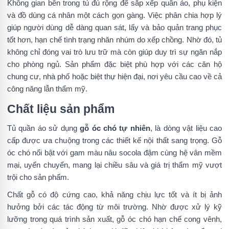
Không gian bên trong tủ đủ rộng để sắp xếp quần áo, phụ kiện
và đồ dùng cá nhân một cách gọn gàng. Việc phân chia hợp lý
giúp người dùng dễ dàng quan sát, lấy và bảo quản trang phục
tốt hơn, hạn chế tình trạng nhăn nhúm do xếp chồng. Nhờ đó, tủ
không chỉ đóng vai trò lưu trữ mà còn giúp duy trì sự ngăn nắp
cho phòng ngủ. Sản phẩm đặc biệt phù hợp với các căn hộ
chung cư, nhà phố hoặc biệt thự hiện đại, nơi yêu cầu cao về cả
công năng lẫn thẩm mỹ.
Chất liệu sản phẩm
Tủ quần áo sử dụng
gỗ óc chó tự nhiên
, là dòng vật liệu cao
cấp được ưa chuộng trong các thiết kế nội thất sang trọng. Gỗ
óc chó nổi bật với gam màu nâu socola đậm cùng hệ vân mềm
mại, uyển chuyển, mang lại chiều sâu và giá trị thẩm mỹ vượt
trội cho sản phẩm.
Chất gỗ có độ cứng cao, khả năng chịu lực tốt và ít bị ảnh
hưởng bởi các tác động từ môi trường. Nhờ được xử lý kỹ
lưỡng trong quá trình sản xuất, gỗ óc chó hạn chế cong vênh,