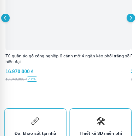
Tủ quần áo gỗ công nghiệp 6 cánh mở 4 ngăn kéo phối trắng sồi
Tủ
hiện đại
16.970.000
₫
3.
19.340.000
₫
5.
-12%
📏
🛠️
Đo, khảo sát tại nhà
Thiết kế 3D miễn phí