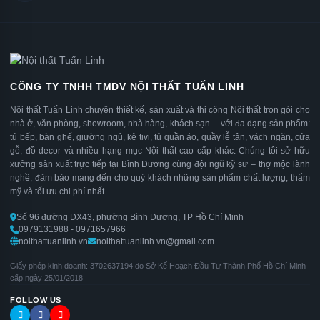
CÔNG TY TNHH TMDV NỘI THẤT TUẤN LINH
Nội thất Tuấn Linh chuyên thiết kế, sản xuất và thi công Nội thất trọn gói cho
nhà ở, văn phòng, showroom, nhà hàng, khách sạn… với đa dạng sản phẩm:
tủ bếp, bàn ghế, giường ngủ, kệ tivi, tủ quần áo, quầy lễ tân, vách ngăn, cửa
gỗ, đồ decor và nhiều hạng mục Nội thất cao cấp khác. Chúng tôi sở hữu
xưởng sản xuất trực tiếp tại Bình Dương cùng đội ngũ kỹ sư – thợ mộc lành
nghề, đảm bảo mang đến cho quý khách những sản phẩm chất lượng, thẩm
mỹ và tối ưu chi phí nhất.
Số 96 đường DX43, phường Bình Dương, TP Hồ Chí Minh
0979131988 - 0971657966
noithattuanlinh.vn
noithattuanlinh.vn@gmail.com
Giấy phép kinh doanh: 3702637194 do Sở Kế Hoạch Đầu Tư Thành Phố Hồ Chí Minh
cấp ngày 25/01/2018
FOLLOW US