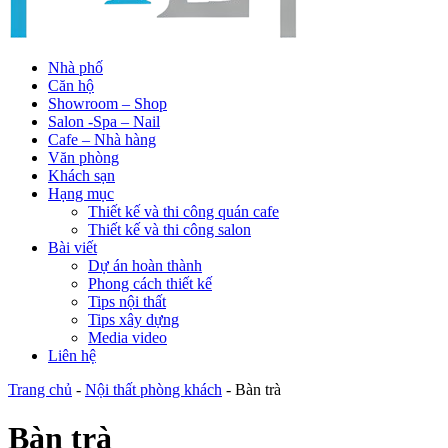
Nhà phố
Căn hộ
Showroom – Shop
Salon -Spa – Nail
Cafe – Nhà hàng
Văn phòng
Khách sạn
Hạng mục
Thiết kế và thi công quán cafe
Thiết kế và thi công salon
Bài viết
Dự án hoàn thành
Phong cách thiết kế
Tips nội thất
Tips xây dựng
Media video
Liên hệ
Trang chủ
-
Nội thất phòng khách
-
Bàn trà
Bàn trà