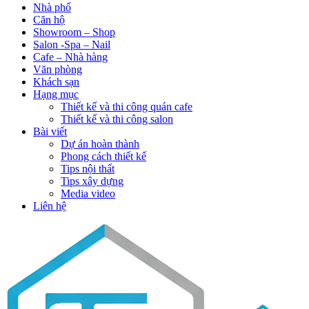
Nhà phố
Căn hộ
Showroom – Shop
Salon -Spa – Nail
Cafe – Nhà hàng
Văn phòng
Khách sạn
Hạng mục
Thiết kế và thi công quán cafe
Thiết kế và thi công salon
Bài viết
Dự án hoàn thành
Phong cách thiết kế
Tips nội thất
Tips xây dựng
Media video
Liên hệ