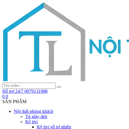
Hỗ trợ 24/7
0979131988
0
0
SẢN PHẨM
Nội thất phòng khách
Tủ giày dép
Kệ tivi
Kệ tivi gỗ tự nhiên