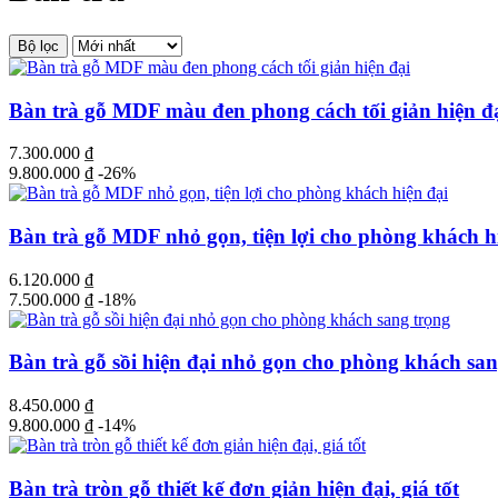
Bộ lọc
Bàn trà gỗ MDF màu đen phong cách tối giản hiện đ
7.300.000
₫
9.800.000
₫
-26%
Bàn trà gỗ MDF nhỏ gọn, tiện lợi cho phòng khách h
6.120.000
₫
7.500.000
₫
-18%
Bàn trà gỗ sồi hiện đại nhỏ gọn cho phòng khách san
8.450.000
₫
9.800.000
₫
-14%
Bàn trà tròn gỗ thiết kế đơn giản hiện đại, giá tốt