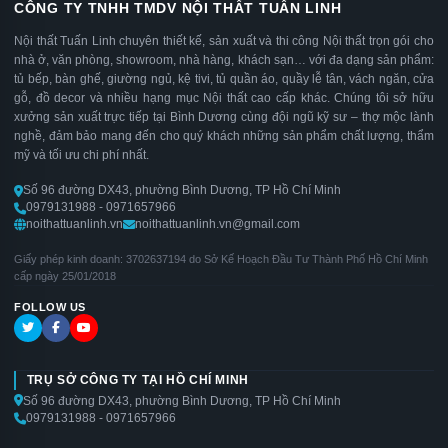
CÔNG TY TNHH TMDV NỘI THẤT TUẤN LINH
Nội thất Tuấn Linh chuyên thiết kế, sản xuất và thi công Nội thất trọn gói cho
nhà ở, văn phòng, showroom, nhà hàng, khách sạn… với đa dạng sản phẩm:
tủ bếp, bàn ghế, giường ngủ, kệ tivi, tủ quần áo, quầy lễ tân, vách ngăn, cửa
gỗ, đồ decor và nhiều hạng mục Nội thất cao cấp khác. Chúng tôi sở hữu
xưởng sản xuất trực tiếp tại Bình Dương cùng đội ngũ kỹ sư – thợ mộc lành
nghề, đảm bảo mang đến cho quý khách những sản phẩm chất lượng, thẩm
mỹ và tối ưu chi phí nhất.
Số 96 đường DX43, phường Bình Dương, TP Hồ Chí Minh
0979131988 - 0971657966
noithattuanlinh.vn
noithattuanlinh.vn@gmail.com
Giấy phép kinh doanh: 3702637194 do Sở Kế Hoạch Đầu Tư Thành Phố Hồ Chí Minh
cấp ngày 25/01/2018
FOLLOW US
TRỤ SỞ CÔNG TY TẠI HỒ CHÍ MINH
Số 96 đường DX43, phường Bình Dương, TP Hồ Chí Minh
0979131988 - 0971657966