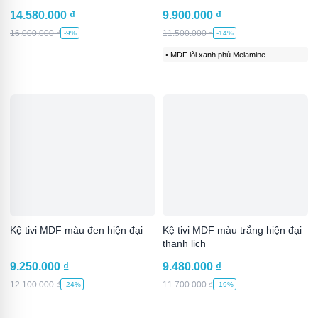
14.580.000
₫
9.900.000
₫
16.000.000
₫
11.500.000
₫
-9%
-14%
• MDF lõi xanh phủ Melamine
Kệ tivi MDF màu đen hiện đại
Kệ tivi MDF màu trắng hiện đại
thanh lịch
9.250.000
₫
9.480.000
₫
12.100.000
₫
11.700.000
₫
-24%
-19%