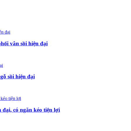
ối vân sồi hiện đại
ỗ sồi hiện đại
đại, có ngăn kéo tiện lợi