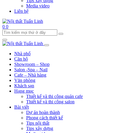
Tips xây dựng
Media video
Liên hệ
0
0
Nhà phố
Căn hộ
Showroom – Shop
Salon -Spa – Nail
Cafe – Nhà hàng
Văn phòng
Khách sạn
Hạng mục
Thiết kế và thi công quán cafe
Thiết kế và thi công salon
Bài viết
Dự án hoàn thành
Phong cách thiết kế
Tips nội thất
Tips xây dựng