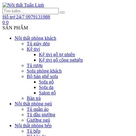
Hỗ trợ 24/7
0979131988
0
0
SẢN PHẨM
Nội thất phòng khách
Tủ giày dép
Kệ tivi
Kệ tivi gỗ tự nhiên
Kệ tivi gỗ công nghiệp
Tủ rượu
Sofa phòng khách
Bộ bàn ghế sofa
Sofa gỗ
Sofa da
Salon gỗ
Bàn trà
Nội thất phòng ngủ
Tủ quần áo
Tủ đầu giường
Giường ngủ
Nội thất phòng bếp
Tủ bếp