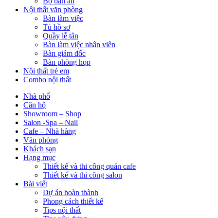
Bộ bàn ăn
Nội thất văn phòng
Bàn làm việc
Tủ hồ sơ
Quầy lễ tân
Bàn làm việc nhân viên
Bàn giám đốc
Bàn phòng họp
Nội thất trẻ em
Combo nội thất
Nhà phố
Căn hộ
Showroom – Shop
Salon -Spa – Nail
Cafe – Nhà hàng
Văn phòng
Khách sạn
Hạng mục
Thiết kế và thi công quán cafe
Thiết kế và thi công salon
Bài viết
Dự án hoàn thành
Phong cách thiết kế
Tips nội thất