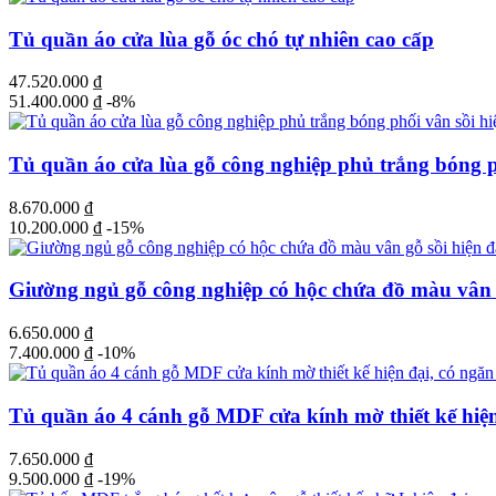
Tủ quần áo cửa lùa gỗ óc chó tự nhiên cao cấp
47.520.000
₫
51.400.000
₫
-8%
Tủ quần áo cửa lùa gỗ công nghiệp phủ trắng bóng ph
8.670.000
₫
10.200.000
₫
-15%
Giường ngủ gỗ công nghiệp có hộc chứa đồ màu vân g
6.650.000
₫
7.400.000
₫
-10%
Tủ quần áo 4 cánh gỗ MDF cửa kính mờ thiết kế hiện 
7.650.000
₫
9.500.000
₫
-19%