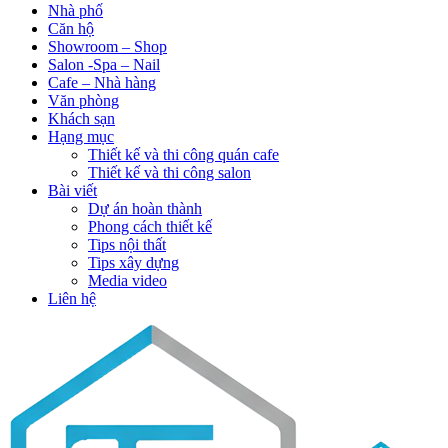
Nhà phố
Căn hộ
Showroom – Shop
Salon -Spa – Nail
Cafe – Nhà hàng
Văn phòng
Khách sạn
Hạng mục
Thiết kế và thi công quán cafe
Thiết kế và thi công salon
Bài viết
Dự án hoàn thành
Phong cách thiết kế
Tips nội thất
Tips xây dựng
Media video
Liên hệ