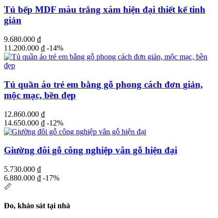
Tủ bếp MDF màu trắng xám hiện đại thiết kế tinh
giản
9.680.000
₫
11.200.000
₫
-14%
Tủ quần áo trẻ em bằng gỗ phong cách đơn giản,
mộc mạc, bền đẹp
12.860.000
₫
14.650.000
₫
-12%
Giường đôi gỗ công nghiệp vân gỗ hiện đại
5.730.000
₫
6.880.000
₫
-17%
📏
Đo, khảo sát tại nhà