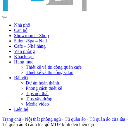
Nhà phố
Căn hộ
Showroom – Shop
Salon -Spa – Nail
Cafe – Nhà hàng
Văn phòng
Khách sạn
Hạng mục
Thiết kế và thi công quán cafe
Thiết kế và thi công salon
Bài viết
Dự án hoàn thành
Phong cách thiết kế
Tips nội thất
Tips xây dựng
Media video
Liên hệ
Trang chủ
-
Nội thất phòng ngủ
-
Tủ quần áo
-
Tủ quần áo cửa lùa
-
Tủ quần áo 3 cánh lùa gỗ MDF kính đen hiện đại