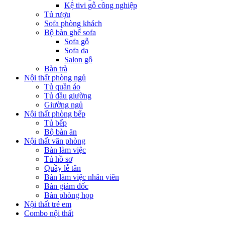
Kệ tivi gỗ công nghiệp
Tủ rượu
Sofa phòng khách
Bộ bàn ghế sofa
Sofa gỗ
Sofa da
Salon gỗ
Bàn trà
Nội thất phòng ngủ
Tủ quần áo
Tủ đầu giường
Giường ngủ
Nội thất phòng bếp
Tủ bếp
Bộ bàn ăn
Nội thất văn phòng
Bàn làm việc
Tủ hồ sơ
Quầy lễ tân
Bàn làm việc nhân viên
Bàn giám đốc
Bàn phòng họp
Nội thất trẻ em
Combo nội thất