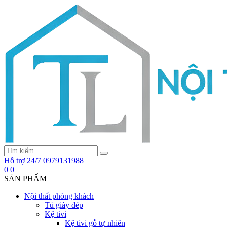
Hỗ trợ 24/7
0979131988
0
0
SẢN PHẨM
Nội thất phòng khách
Tủ giày dép
Kệ tivi
Kệ tivi gỗ tự nhiên