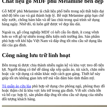
Chất liệu gỗ MDF phủ Melamine bền đẹp
Gỗ MDF phủ Melamine là chất liệu phổ biến trong nội thất hiện đại
nhờ độ bền cao và giá thành hợp lý. Bề mặt Melamine giúp hạn chế
trầy xước, chống bám bẩn và dễ lau chùi trong quá trình sử dụng
hàng ngày. Nhờ đó, tủ luôn giữ được vẻ đẹp lâu dài.
Ngoài ra, gỗ công nghiệp MDF có kết cấu ổn định, ít cong vênh
hơn so với gỗ tự nhiên trong điều kiện môi trường ẩm. Sản phẩm
phù hợp với khí hậu Việt Nam và đáp ứng tốt nhu cầu sử dụng lâu
dài của gia đình.
Công năng lưu trữ linh hoạt
Bên trong tủ được chia thành nhiều ngăn kệ và khu vực treo đồ tiện
lợi. Người dùng có thể dễ dàng sắp xếp quần áo, túi xách, chăn mền
hoặc các vật dụng cá nhân khác một cách gọn gàng. Thiết kế này
giúp tối ưu không gian lưu trữ mà vẫn đảm bảo tính thẩm mỹ.
Tủ quần áo cửa lùa
phù hợp sử dụng cho phòng ngủ, phòng thay đồ
hoặc thậm chí là khu vực lưu trữ trong gia đình. Với sức chứa lớn
và bố cục hợp lý, sản phẩm đáp ứng tốt nhu cầu sử dụng của nhiều
đối tượng khách hàng.