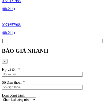
0979131988
(8h-21h)
0971657966
(8h-21h)
BÁO GIÁ NHANH
×
Họ và tên:
*
Số điện thoại:
*
Loại công trình