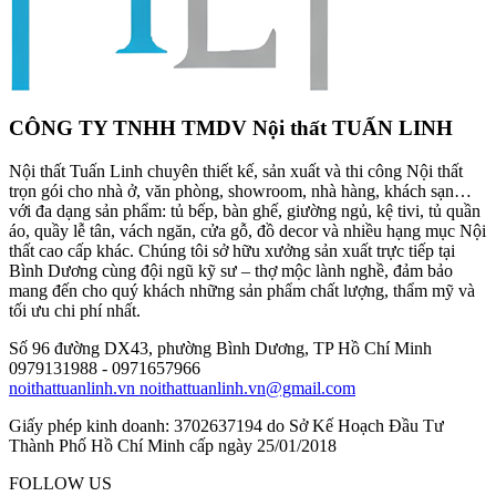
CÔNG TY TNHH TMDV Nội thất TUẤN LINH
Nội thất Tuấn Linh chuyên thiết kế, sản xuất và thi công Nội thất
trọn gói cho nhà ở, văn phòng, showroom, nhà hàng, khách sạn…
với đa dạng sản phẩm: tủ bếp, bàn ghế, giường ngủ, kệ tivi, tủ quần
áo, quầy lễ tân, vách ngăn, cửa gỗ, đồ decor và nhiều hạng mục Nội
thất cao cấp khác. Chúng tôi sở hữu xưởng sản xuất trực tiếp tại
Bình Dương cùng đội ngũ kỹ sư – thợ mộc lành nghề, đảm bảo
mang đến cho quý khách những sản phẩm chất lượng, thẩm mỹ và
tối ưu chi phí nhất.
Số 96 đường DX43, phường Bình Dương, TP Hồ Chí Minh
0979131988 - 0971657966
noithattuanlinh.vn
noithattuanlinh.vn@gmail.com
Giấy phép kinh doanh: 3702637194 do Sở Kế Hoạch Đầu Tư
Thành Phố Hồ Chí Minh cấp ngày 25/01/2018
FOLLOW US