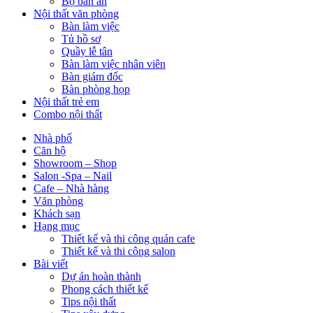
Bộ bàn ăn
Nội thất văn phòng
Bàn làm việc
Tủ hồ sơ
Quầy lễ tân
Bàn làm việc nhân viên
Bàn giám đốc
Bàn phòng họp
Nội thất trẻ em
Combo nội thất
Nhà phố
Căn hộ
Showroom – Shop
Salon -Spa – Nail
Cafe – Nhà hàng
Văn phòng
Khách sạn
Hạng mục
Thiết kế và thi công quán cafe
Thiết kế và thi công salon
Bài viết
Dự án hoàn thành
Phong cách thiết kế
Tips nội thất