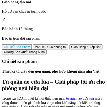
Giao hàng tận nơi
Hỗ trợ vận chuyển toàn quốc
🏅
Bảo hành 12 tháng
Bảo trì trọn đời sản phẩm
Chi Tiết Sản Phẩm
Vật Liệu Của chúng tôi
Giao Hàng & Lắp Đặt
Xưởng Sản Xuất Thông Minh
Chi tiết sản phẩm
Thiết kế tủ giày dép gọn gàng, phù hợp không gian nhà Việt
Tủ quần áo cửa lùa – Giải pháp tối ưu cho
phòng ngủ hiện đại
Trong xu hướng thiết kế nội thất hiện nay,
tủ quần áo cửa lùa
ngày
càng được nhiều gia đình lựa chọn nhờ khả năng tiết kiệm không
gian hiệu quả. So với các mẫu tủ cánh mở truyền thống, cửa lùa