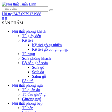
Hỗ trợ 24/7
0979131988
0
0
SẢN PHẨM
Nội thất phòng khách
Tủ giày dép
Kệ tivi
Kệ tivi gỗ tự nhiên
Kệ tivi gỗ công nghiệp
Tủ rượu
Sofa phòng khách
Bộ bàn ghế sofa
Sofa gỗ
Sofa da
Salon gỗ
Bàn trà
Nội thất phòng ngủ
Tủ quần áo
Tủ đầu giường
Giường ngủ
Nội thất phòng bếp
Tủ bếp