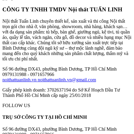
CÔNG TY TNHH TMDV Nội thất TUẤN LINH
Nội thất Tuấn Linh chuyên thiết kế, sản xuất và thi công Nội thất
trọn gói cho nhà ở, văn phòng, showroom, nhà hàng, khách sạn…
với đa dạng sản phẩm: tủ bếp, bàn ghế, giường ngủ, kệ tivi, tủ quần
áo, quầy lễ tân, vách ngăn, cửa gỗ, đồ decor và nhiều hạng mục Nội
thất cao cấp khác. Chúng tôi sở hữu xưởng sản xuất trực tiếp tại
Bình Dương cùng đội ngũ kỹ sư – thợ mộc lành nghề, đảm bảo
mang đến cho quý khách những sản phẩm chất lượng, thẩm mỹ và
tối ưu chi phí nhất.
Số 96 đường DX43, phường Bình Dương, TP Hồ Chí Minh
0979131988 - 0971657966
noithattuanlinh.vn
noithattuanlinh.vn@gmail.com
Giấy phép kinh doanh: 3702637194 do Sở Kế Hoạch Đầu Tư
Thành Phố Hồ Chí Minh cấp ngày 25/01/2018
FOLLOW US
TRỤ SỞ CÔNG TY TẠI HỒ CHÍ MINH
Số 96 đường DX43, phường Bình Dương, TP Hồ Chí Minh