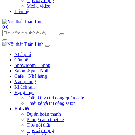
Tips xây dựng
Media video
Liên hệ
0
0
Nhà phố
Căn hộ
Showroom – Shop
Salon -Spa – Nail
Cafe – Nhà hàng
Văn phòng
Khách sạn
Hạng mục
Thiết kế và thi công quán cafe
Thiết kế và thi công salon
Bài viết
Dự án hoàn thành
Phong cách thiết kế
Tips nội thất
Tips xây dựng