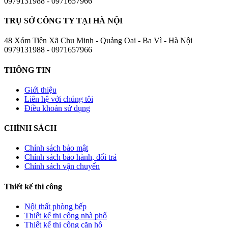
0979131988 - 0971657966
TRỤ SỞ CÔNG TY TẠI HÀ NỘI
48 Xóm Tiên Xã Chu Minh - Quảng Oai - Ba Vì - Hà Nội
0979131988 - 0971657966
THÔNG TIN
Giới thiệu
Liên hệ với chúng tôi
Điều khoản sử dụng
CHÍNH SÁCH
Chính sách bảo mật
Chính sách bảo hành, đổi trả
Chính sách vận chuyển
Thiết kế thi công
Nội thất phòng bếp
Thiết kế thi công nhà phố
Thiết kế thi công căn hộ