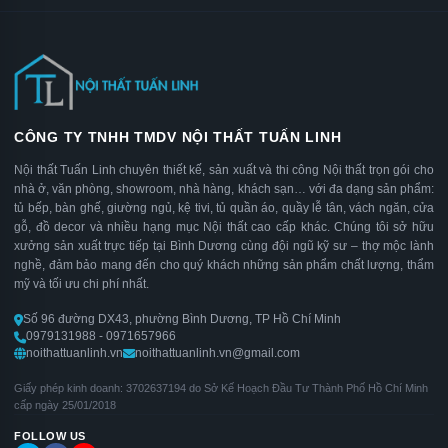
CÔNG TY TNHH TMDV NỘI THẤT TUẤN LINH
Nội thất Tuấn Linh chuyên thiết kế, sản xuất và thi công Nội thất trọn gói cho
nhà ở, văn phòng, showroom, nhà hàng, khách sạn… với đa dạng sản phẩm:
tủ bếp, bàn ghế, giường ngủ, kệ tivi, tủ quần áo, quầy lễ tân, vách ngăn, cửa
gỗ, đồ decor và nhiều hạng mục Nội thất cao cấp khác. Chúng tôi sở hữu
xưởng sản xuất trực tiếp tại Bình Dương cùng đội ngũ kỹ sư – thợ mộc lành
nghề, đảm bảo mang đến cho quý khách những sản phẩm chất lượng, thẩm
mỹ và tối ưu chi phí nhất.
Số 96 đường DX43, phường Bình Dương, TP Hồ Chí Minh
0979131988 - 0971657966
noithattuanlinh.vn
noithattuanlinh.vn@gmail.com
Giấy phép kinh doanh: 3702637194 do Sở Kế Hoạch Đầu Tư Thành Phố Hồ Chí Minh
cấp ngày 25/01/2018
FOLLOW US