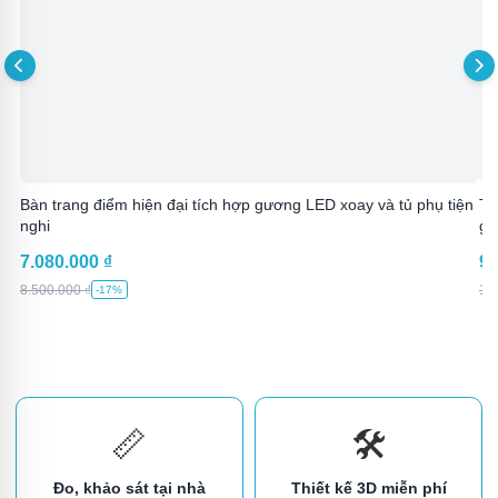
Bàn trang điểm hiện đại tích hợp gương LED xoay và tủ phụ tiện
Tủ
nghi
gư
7.080.000
₫
9.
8.500.000
₫
11
-17%
📏
🛠️
Đo, khảo sát tại nhà
Thiết kế 3D miễn phí