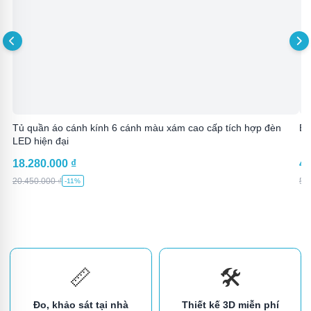
Tủ quần áo cánh kính 6 cánh màu xám cao cấp tích hợp đèn
Bà
LED hiện đại
18.280.000
₫
4.
20.450.000
₫
5.
-11%
📏
🛠️
Đo, khảo sát tại nhà
Thiết kế 3D miễn phí