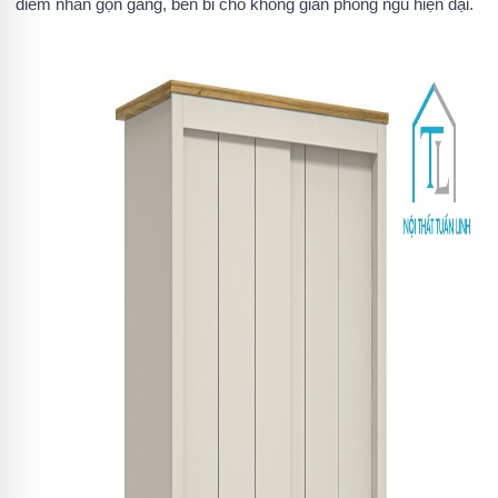
điểm nhấn gọn gàng, bền bỉ cho không gian phòng ngủ hiện đại.