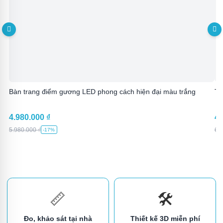
Bàn trang điểm gương LED phong cách hiện đại màu trắng
Tủ
4.980.000
₫
4.
5.980.000
₫
6.
-17%
📏
🛠️
Đo, khảo sát tại nhà
Thiết kế 3D miễn phí