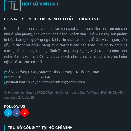
CÔNG TY TNHH TMDV NỘI THẤT TUẤN LINH
Nội thất Tuấn Linh chuyên thiết kế, sản xuất và thi công Nội thất trọn gói cho
nhà ở, văn phòng, showroom, nhà hàng, khách sạn… với đa dạng sản phẩm:
tủ bếp, bàn ghế, giường ngủ, kệ tivi, tủ quần áo, quầy lễ tân, vách ngăn, cửa
gỗ, đồ decor và nhiều hạng mục Nội thất cao cấp khác. Chúng tôi sở hữu
xưởng sản xuất trực tiếp tại Bình Dương cùng đội ngũ kỹ sư – thợ mộc lành
nghề, đảm bảo mang đến cho quý khách những sản phẩm chất lượng, thẩm
mỹ và tối ưu chi phí nhất.
Số 96 đường DX43, phường Bình Dương, TP Hồ Chí Minh
0979131988 - 0971657966
noithattuanlinh.vn
noithattuanlinh.vn@gmail.com
Giấy phép kinh doanh: 3702637194 do Sở Kế Hoạch Đầu Tư Thành Phố Hồ Chí Minh
cấp ngày 25/01/2018
FOLLOW US
TRỤ SỞ CÔNG TY TẠI HỒ CHÍ MINH