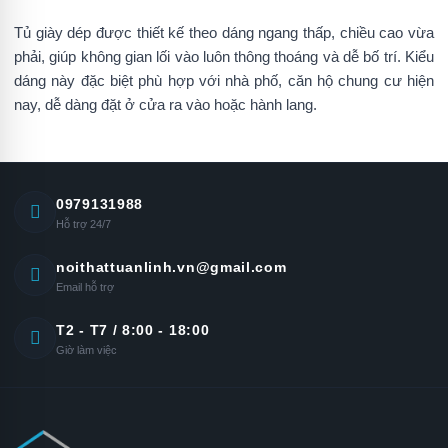
Tủ giày dép được thiết kế theo dáng ngang thấp, chiều cao vừa
phải, giúp không gian lối vào luôn thông thoáng và dễ bố trí. Kiểu
dáng này đặc biệt phù hợp với nhà phố, căn hộ chung cư hiện
nay, dễ dàng đặt ở cửa ra vào hoặc hành lang.
0979131988
Hỗ trợ 24/7
noithattuanlinh.vn@gmail.com
Email hỗ trợ
T2 - T7 / 8:00 - 18:00
Giờ làm việc