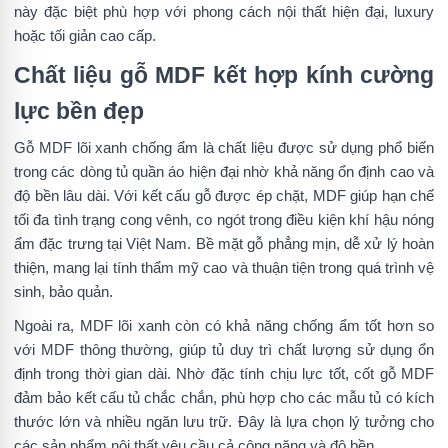
này đặc biệt phù hợp với phong cách nội thất hiện đại, luxury
hoặc tối giản cao cấp.
Chất liệu gỗ MDF kết hợp kính cường
lực bền đẹp
Gỗ MDF lõi xanh chống ẩm là chất liệu được sử dụng phổ biến
trong các dòng tủ quần áo hiện đại nhờ khả năng ổn định cao và
độ bền lâu dài. Với kết cấu gỗ được ép chặt, MDF giúp hạn chế
tối đa tình trạng cong vênh, co ngót trong điều kiện khí hậu nóng
ẩm đặc trưng tại Việt Nam. Bề mặt gỗ phẳng mịn, dễ xử lý hoàn
thiện, mang lại tính thẩm mỹ cao và thuận tiện trong quá trình vệ
sinh, bảo quản.
Ngoài ra, MDF lõi xanh còn có khả năng chống ẩm tốt hơn so
với MDF thông thường, giúp tủ duy trì chất lượng sử dụng ổn
định trong thời gian dài. Nhờ đặc tính chịu lực tốt, cốt gỗ MDF
đảm bảo kết cấu tủ chắc chắn, phù hợp cho các mẫu tủ có kích
thước lớn và nhiều ngăn lưu trữ. Đây là lựa chọn lý tưởng cho
các sản phẩm nội thất yêu cầu cả công năng và độ bền.