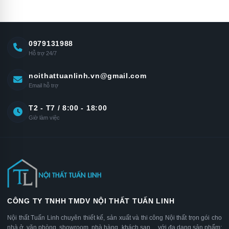
0979131988
Hỗ trợ 24/7
noithattuanlinh.vn@gmail.com
Email hỗ trợ
T2 - T7 / 8:00 - 18:00
Giờ làm việc
CÔNG TY TNHH TMDV NỘI THẤT TUẤN LINH
Nội thất Tuấn Linh chuyên thiết kế, sản xuất và thi công Nội thất trọn gói cho
nhà ở, văn phòng, showroom, nhà hàng, khách sạn… với đa dạng sản phẩm: