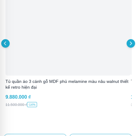
Tủ quần áo 3 cánh gỗ MDF phủ melamine màu nâu walnut thiết
Tủ
kế retro hiện đại
9.880.000
₫
13
11.500.000
₫
15
-14%