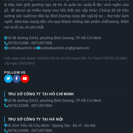
tủ bếp, bàn ghế, giường ngủ, kệ tivi, tủ quần áo, quầy lễ tân, vách ngăn, cửa
gỗ, đồ decor và nhiều hạng mục Nội thất cao cấp khác. Chúng tôi sở hữu
xưởng sản xuất trực tiếp tại Bình Dương cùng đội ngũ kỹ sư – thợ mộc lành
nghề, đảm bảo mang đến cho quý khách những sản phẩm chất lượng, thẩm
mỹ và tối ưu chi phí nhất.
Số 96 đường DX43, phường Bình Dương, TP Hồ Chí Minh
0979131988 - 0971657966
noithattuanlinh.vn
noithattuanlinh.vn@gmail.com
Giấy phép kinh doanh: 3702637194 do Sở Kế Hoạch Đầu Tư Thành Phố Hồ Chí Minh
cấp ngày 25/01/2018
FOLLOW US
TRỤ SỞ CÔNG TY TẠI HỒ CHÍ MINH
Số 96 đường DX43, phường Bình Dương, TP Hồ Chí Minh
0979131988 - 0971657966
TRỤ SỞ CÔNG TY TẠI HÀ NỘI
48 Xóm Tiên Xã Chu Minh - Quảng Oai - Ba Vì - Hà Nội
0979131988 - 0971657966