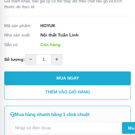
Giá tham khảo, báo giá sp có thể thay đổi theo chất liệu gỗ và kích
thước đo thực tế
Mã sản phẩm:
HOYUK
Nhà sản xuất:
Nội thất Tuấn Linh
Sẵn có:
Còn hàng
Số lượng:
MUA NGAY
THÊM VÀO GIỎ HÀNG
Mua hàng nhanh bằng 1 click chuột