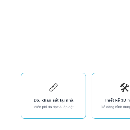
📏
🛠️
Đo, khảo sát tại nhà
Thiết kế 3D 
Miễn phí đo đạc & lắp đặt
Dễ dàng hình dun