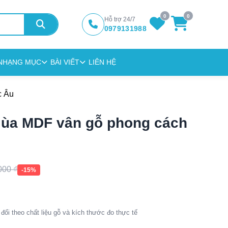
0
0
Hỗ trợ 24/7
0979131988
N
HẠNG MỤC
BÀI VIẾT
LIÊN HỆ
c Âu
lùa MDF vân gỗ phong cách
.000
₫
-15%
đổi theo chất liệu gỗ và kích thước đo thực tế