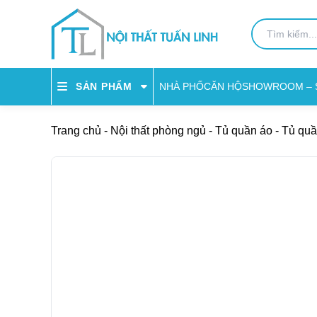
NHÀ PHỐ
CĂN HỘ
SHOWROOM – 
SẢN PHẨM
Trang chủ
-
Nội thất phòng ngủ
-
Tủ quần áo
-
Tủ quầ