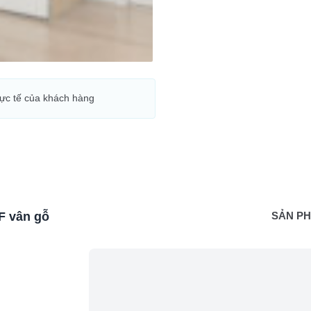
hực tế của khách hàng
F vân gỗ
SẢN P