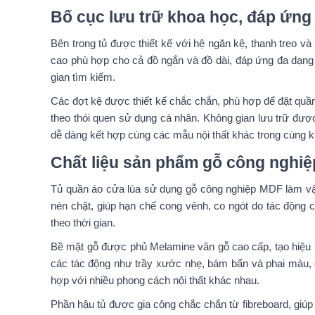
Bố cục lưu trữ khoa học, đáp ứn
Bên trong tủ được thiết kế với hệ ngăn kệ, thanh treo v
cao phù hợp cho cả đồ ngắn và đồ dài, đáp ứng đa dạng
gian tìm kiếm.
Các đợt kệ được thiết kế chắc chắn, phù hợp để đặt quần
theo thói quen sử dụng cá nhân. Không gian lưu trữ đượ
dễ dàng kết hợp cùng các mẫu nội thất khác trong cùng khô
Chất liệu sản phẩm gỗ công nghi
Tủ quần áo cửa lùa sử dụng gỗ công nghiệp MDF làm vật 
nén chặt, giúp hạn chế cong vênh, co ngót do tác động
theo thời gian.
Bề mặt gỗ được phủ Melamine vân gỗ cao cấp, tạo hiệu ứ
các tác động như trầy xước nhẹ, bám bẩn và phai màu, đ
hợp với nhiều phong cách nội thất khác nhau.
Phần hậu tủ được gia công chắc chắn từ fibreboard, giú