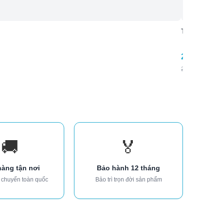
Tủ quần áo 
23.520.00
26.700.000
₫
🚚
🏅
hàng tận nơi
Bảo hành 12 tháng
 chuyển toàn quốc
Bảo trì trọn đời sản phẩm