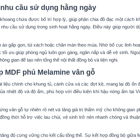
g nhu cầu sử dụng hằng ngày
à khoang chứa được bố trí hợp lý, giúp phân chia đồ đạc một cách 
 nhu cầu sử dụng trong sinh hoạt hằng ngày. Điều này giúp người d
 áo gấp gọn, túi xách hoặc chăn màn theo mùa. Nhờ bố cục linh hoạt
c tối ưu giúp phòng ngủ luôn gọn gàng, ngăn nắp và dễ vệ sinh. Ng
ng gian để tạo nên tổng thể nội thất đồng bộ và tiện nghi.
ệp MDF phủ Melamine vân gỗ
liệu chính cho khung tủ, cánh cửa và các đợt kệ, mang lại độ ổn đ
 của nhiệt độ và độ ẩm, phù hợp với điều kiện khí hậu nóng ẩm tại
ng vân gỗ tự nhiên rõ nét và tăng giá trị thẩm mỹ cho không gian 
ồng thời hỗ trợ việc lau chùi, vệ sinh trở nên nhanh chóng và thuậ
p tăng độ cứng vững cho kết cấu tổng thể. Sự kết hợp đồng bộ giữa