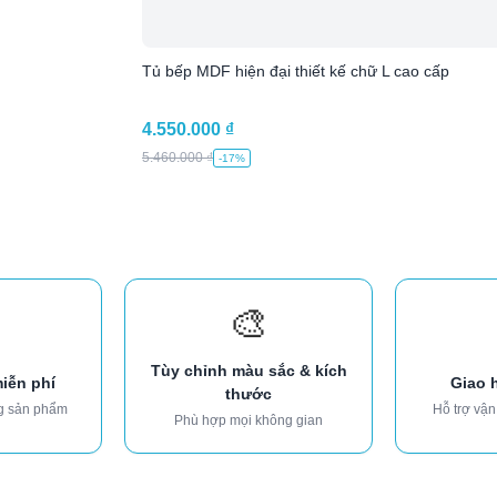
Tủ bếp MDF hiện đại thiết kế chữ L cao cấp
4.550.000
₫
5.460.000
₫
-17%
🎨
Tùy chỉnh màu sắc & kích
miễn phí
Giao 
thước
g sản phẩm
Hỗ trợ vận
Phù hợp mọi không gian