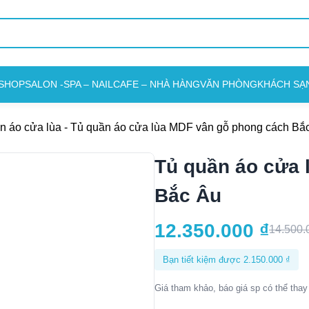
SHOP
SALON -SPA – NAIL
CAFE – NHÀ HÀNG
VĂN PHÒNG
KHÁCH SẠ
n áo cửa lùa
-
Tủ quần áo cửa lùa MDF vân gỗ phong cách Bắ
Tủ quần áo cửa 
Bắc Âu
12.350.000
₫
14.500
Bạn tiết kiệm được
2.150.000
₫
Giá tham khảo, báo giá sp có thể thay 