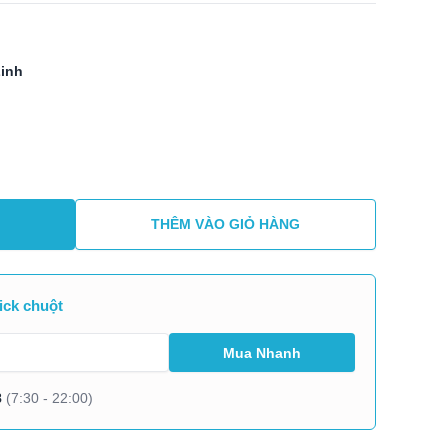
Linh
THÊM VÀO GIỎ HÀNG
ick chuột
8
(7:30 - 22:00)