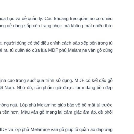
khoa học và dễ quản lý. Các khoang treo quần áo có chiều
ùng dễ dàng sắp xếp trang phục mà không mất nhiều thời
, người dùng có thể điều chỉnh cách sắp xếp bên trong tủ
oài ra, tủ quần áo cửa lùa MDF phủ Melamine vân gỗ cũng
ịnh cao trong suốt quá trình sử dụng. MDF có kết cấu gỗ
 Việt Nam. Nhờ đó, sản phẩm giữ được form dáng bền đẹp
phòng ngủ. Lớp phủ Melamine giúp bảo vệ bề mặt tủ trước
n tiện hơn. Màu vân gỗ mang lại cảm giác ấm áp, dễ phối
 MDF và lớp phủ Melamine vân gỗ giúp tủ quần áo đáp ứng