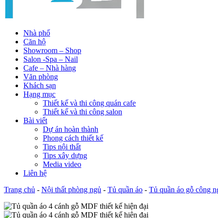
Nhà phố
Căn hộ
Showroom – Shop
Salon -Spa – Nail
Cafe – Nhà hàng
Văn phòng
Khách sạn
Hạng mục
Thiết kế và thi công quán cafe
Thiết kế và thi công salon
Bài viết
Dự án hoàn thành
Phong cách thiết kế
Tips nội thất
Tips xây dựng
Media video
Liên hệ
Trang chủ
-
Nội thất phòng ngủ
-
Tủ quần áo
-
Tủ quần áo gỗ công n