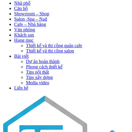
Nhà phố
Căn hộ
Showroom – Shop
Salon -Spa – Nail
Cafe – Nhà hàng
Văn phòng
Khách sạn
Hạng mục
Thiết kế và thi công quán cafe
Thiết kế và thi công salon
Bài viết
Dự án hoàn thành
Phong cách thiết kế
Tips nội thất
Tips xây dựng
Media video
Liên hệ