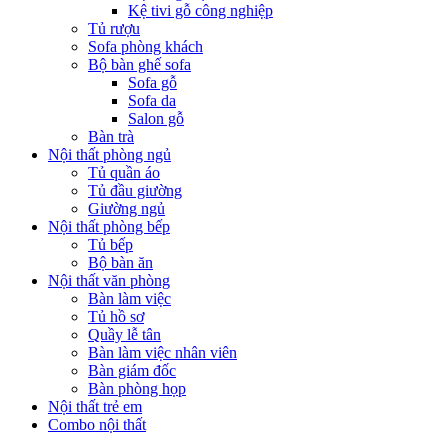
Kệ tivi gỗ công nghiệp
Tủ rượu
Sofa phòng khách
Bộ bàn ghế sofa
Sofa gỗ
Sofa da
Salon gỗ
Bàn trà
Nội thất phòng ngủ
Tủ quần áo
Tủ đầu giường
Giường ngủ
Nội thất phòng bếp
Tủ bếp
Bộ bàn ăn
Nội thất văn phòng
Bàn làm việc
Tủ hồ sơ
Quầy lễ tân
Bàn làm việc nhân viên
Bàn giám đốc
Bàn phòng họp
Nội thất trẻ em
Combo nội thất