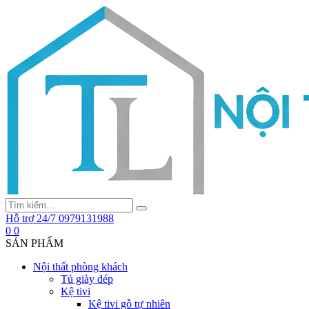
Hỗ trợ 24/7
0979131988
0
0
SẢN PHẨM
Nội thất phòng khách
Tủ giày dép
Kệ tivi
Kệ tivi gỗ tự nhiên