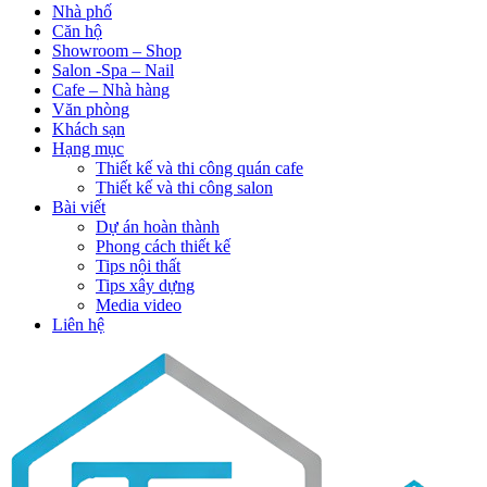
Nhà phố
Căn hộ
Showroom – Shop
Salon -Spa – Nail
Cafe – Nhà hàng
Văn phòng
Khách sạn
Hạng mục
Thiết kế và thi công quán cafe
Thiết kế và thi công salon
Bài viết
Dự án hoàn thành
Phong cách thiết kế
Tips nội thất
Tips xây dựng
Media video
Liên hệ