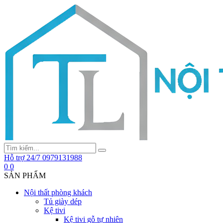
Hỗ trợ 24/7
0979131988
0
0
SẢN PHẨM
Nội thất phòng khách
Tủ giày dép
Kệ tivi
Kệ tivi gỗ tự nhiên