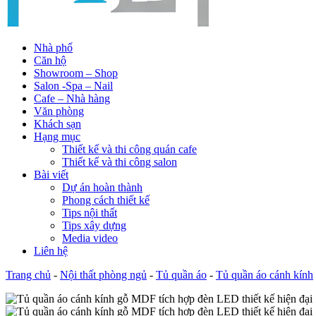
Nhà phố
Căn hộ
Showroom – Shop
Salon -Spa – Nail
Cafe – Nhà hàng
Văn phòng
Khách sạn
Hạng mục
Thiết kế và thi công quán cafe
Thiết kế và thi công salon
Bài viết
Dự án hoàn thành
Phong cách thiết kế
Tips nội thất
Tips xây dựng
Media video
Liên hệ
Trang chủ
-
Nội thất phòng ngủ
-
Tủ quần áo
-
Tủ quần áo cánh kính