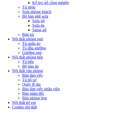
Kệ tivi gỗ công nghiệp
Tủ rượu
Sofa phòng khách
Bộ bàn ghế sofa
Sofa gỗ
Sofa da
Salon gỗ
Bàn trà
Nội thất phòng ngủ
Tủ quần áo
Tủ đầu giường
Giường ngủ
Nội thất phòng bếp
Tủ bếp
Bộ bàn ăn
Nội thất văn phòng
Bàn làm việc
Tủ hồ sơ
Quầy lễ tân
Bàn làm việc nhân viên
Bàn giám đốc
Bàn phòng họp
Nội thất trẻ em
Combo nội thất