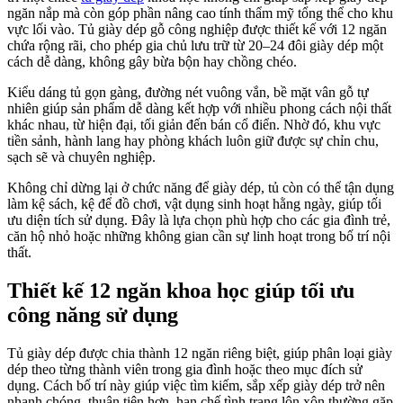
ngăn nắp mà còn góp phần nâng cao tính thẩm mỹ tổng thể cho khu
vực lối vào. Tủ giày dép gỗ công nghiệp được thiết kế với 12 ngăn
chứa rộng rãi, cho phép gia chủ lưu trữ từ 20–24 đôi giày dép một
cách dễ dàng, không gây bừa bộn hay chồng chéo.
Kiểu dáng tủ gọn gàng, đường nét vuông vắn, bề mặt vân gỗ tự
nhiên giúp sản phẩm dễ dàng kết hợp với nhiều phong cách nội thất
khác nhau, từ hiện đại, tối giản đến bán cổ điển. Nhờ đó, khu vực
tiền sảnh, hành lang hay phòng khách luôn giữ được sự chỉn chu,
sạch sẽ và chuyên nghiệp.
Không chỉ dừng lại ở chức năng để giày dép, tủ còn có thể tận dụng
làm kệ sách, kệ để đồ chơi, vật dụng sinh hoạt hằng ngày, giúp tối
ưu diện tích sử dụng. Đây là lựa chọn phù hợp cho các gia đình trẻ,
căn hộ nhỏ hoặc những không gian cần sự linh hoạt trong bố trí nội
thất.
Thiết kế 12 ngăn khoa học giúp tối ưu
công năng sử dụng
Tủ giày dép được chia thành 12 ngăn riêng biệt, giúp phân loại giày
dép theo từng thành viên trong gia đình hoặc theo mục đích sử
dụng. Cách bố trí này giúp việc tìm kiếm, sắp xếp giày dép trở nên
nhanh chóng, thuận tiện hơn, hạn chế tình trạng lộn xộn thường gặp