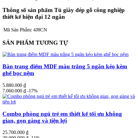
Thông số sản phẩm Tủ giày dép gỗ công nghiệp
thiết kế hiện đại 12 ngăn
Mã Sản Phẩm:
4J8CN
SẢN PHẨM TƯƠNG TỰ
Bàn trang điểm MDF màu trắng 5 ngăn kéo kèm
ghế bọc nệm
5.880.000
₫
7.060.000
₫
-17%
Combo phòng ngủ trẻ em thiết kế tối ưu không
gian, gọn gàng và tiện lợi
25.700.000
₫
29.000.000
₫
-11%