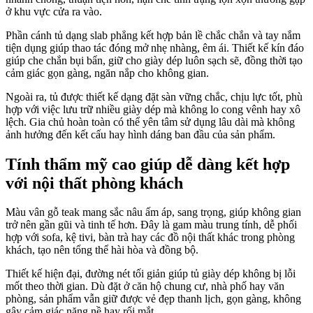
ở khu vực cửa ra vào.
Phần cánh tủ dạng slab phẳng kết hợp bản lề chắc chắn và tay nắm
tiện dụng giúp thao tác đóng mở nhẹ nhàng, êm ái. Thiết kế kín đáo
giúp che chắn bụi bẩn, giữ cho giày dép luôn sạch sẽ, đồng thời tạo
cảm giác gọn gàng, ngăn nắp cho không gian.
Ngoài ra, tủ được thiết kế dạng đặt sàn vững chắc, chịu lực tốt, phù
hợp với việc lưu trữ nhiều giày dép mà không lo cong vênh hay xô
lệch. Gia chủ hoàn toàn có thể yên tâm sử dụng lâu dài mà không
ảnh hưởng đến kết cấu hay hình dáng ban đầu của sản phẩm.
Tính thẩm mỹ cao giúp dễ dàng kết hợp
với nội thất phòng khách
Màu vân gỗ teak mang sắc nâu ấm áp, sang trọng, giúp không gian
trở nên gần gũi và tinh tế hơn. Đây là gam màu trung tính, dễ phối
hợp với sofa, kệ tivi, bàn trà hay các đồ nội thất khác trong phòng
khách, tạo nên tổng thể hài hòa và đồng bộ.
Thiết kế hiện đại, đường nét tối giản giúp tủ giày dép không bị lỗi
mốt theo thời gian. Dù đặt ở căn hộ chung cư, nhà phố hay văn
phòng, sản phẩm vẫn giữ được vẻ đẹp thanh lịch, gọn gàng, không
gây cảm giác nặng nề hay rối mắt.