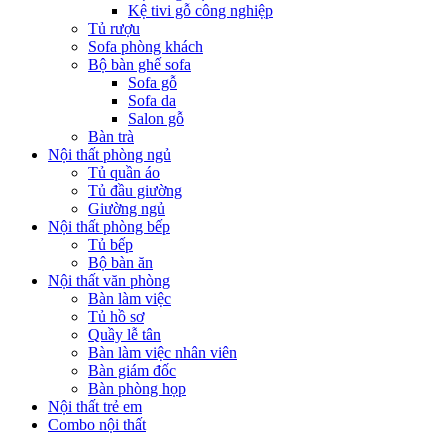
Kệ tivi gỗ công nghiệp
Tủ rượu
Sofa phòng khách
Bộ bàn ghế sofa
Sofa gỗ
Sofa da
Salon gỗ
Bàn trà
Nội thất phòng ngủ
Tủ quần áo
Tủ đầu giường
Giường ngủ
Nội thất phòng bếp
Tủ bếp
Bộ bàn ăn
Nội thất văn phòng
Bàn làm việc
Tủ hồ sơ
Quầy lễ tân
Bàn làm việc nhân viên
Bàn giám đốc
Bàn phòng họp
Nội thất trẻ em
Combo nội thất