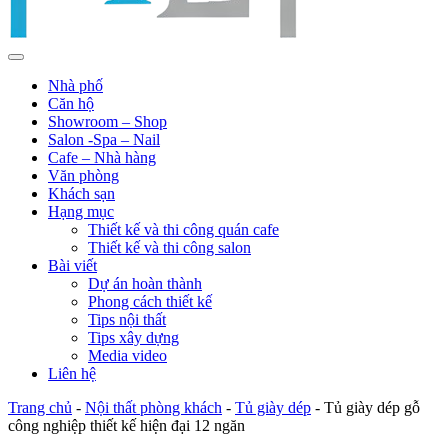
Nhà phố
Căn hộ
Showroom – Shop
Salon -Spa – Nail
Cafe – Nhà hàng
Văn phòng
Khách sạn
Hạng mục
Thiết kế và thi công quán cafe
Thiết kế và thi công salon
Bài viết
Dự án hoàn thành
Phong cách thiết kế
Tips nội thất
Tips xây dựng
Media video
Liên hệ
Trang chủ
-
Nội thất phòng khách
-
Tủ giày dép
-
Tủ giày dép gỗ
công nghiệp thiết kế hiện đại 12 ngăn