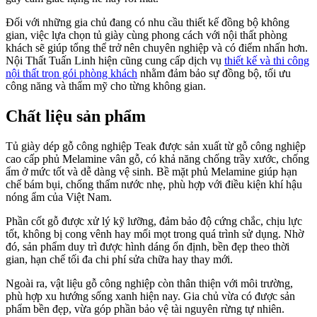
Đối với những gia chủ đang có nhu cầu thiết kế đồng bộ không
gian, việc lựa chọn tủ giày cùng phong cách với nội thất phòng
khách sẽ giúp tổng thể trở nên chuyên nghiệp và có điểm nhấn hơn.
Nội Thất Tuấn Linh hiện cũng cung cấp dịch vụ
thiết kế và thi công
nội thất trọn gói phòng khách
nhằm đảm bảo sự đồng bộ, tối ưu
công năng và thẩm mỹ cho từng không gian.
Chất liệu sản phẩm
Tủ giày dép gỗ công nghiệp Teak được sản xuất từ gỗ công nghiệp
cao cấp phủ Melamine vân gỗ, có khả năng chống trầy xước, chống
ẩm ở mức tốt và dễ dàng vệ sinh. Bề mặt phủ Melamine giúp hạn
chế bám bụi, chống thấm nước nhẹ, phù hợp với điều kiện khí hậu
nóng ẩm của Việt Nam.
Phần cốt gỗ được xử lý kỹ lưỡng, đảm bảo độ cứng chắc, chịu lực
tốt, không bị cong vênh hay mối mọt trong quá trình sử dụng. Nhờ
đó, sản phẩm duy trì được hình dáng ổn định, bền đẹp theo thời
gian, hạn chế tối đa chi phí sửa chữa hay thay mới.
Ngoài ra, vật liệu gỗ công nghiệp còn thân thiện với môi trường,
phù hợp xu hướng sống xanh hiện nay. Gia chủ vừa có được sản
phẩm bền đẹp, vừa góp phần bảo vệ tài nguyên rừng tự nhiên.