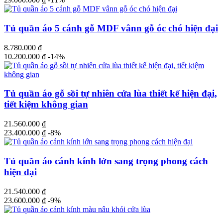
Tủ quần áo 5 cánh gỗ MDF vânn gỗ óc chó hiện đại
8.780.000
₫
10.200.000
₫
-14%
Tủ quần áo gỗ sồi tự nhiên cửa lùa thiết kế hiện đại,
tiết kiệm không gian
21.560.000
₫
23.400.000
₫
-8%
Tủ quần áo cánh kính lớn sang trọng phong cách
hiện đại
21.540.000
₫
23.600.000
₫
-9%