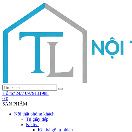
Hỗ trợ 24/7
0979131988
0
0
SẢN PHẨM
Nội thất phòng khách
Tủ giày dép
Kệ tivi
Kệ tivi gỗ tự nhiên