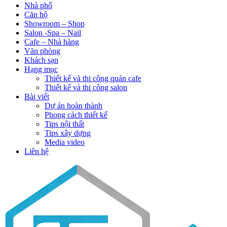
Nhà phố
Căn hộ
Showroom – Shop
Salon -Spa – Nail
Cafe – Nhà hàng
Văn phòng
Khách sạn
Hạng mục
Thiết kế và thi công quán cafe
Thiết kế và thi công salon
Bài viết
Dự án hoàn thành
Phong cách thiết kế
Tips nội thất
Tips xây dựng
Media video
Liên hệ