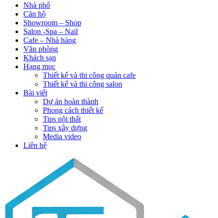
Nhà phố
Căn hộ
Showroom – Shop
Salon -Spa – Nail
Cafe – Nhà hàng
Văn phòng
Khách sạn
Hạng mục
Thiết kế và thi công quán cafe
Thiết kế và thi công salon
Bài viết
Dự án hoàn thành
Phong cách thiết kế
Tips nội thất
Tips xây dựng
Media video
Liên hệ