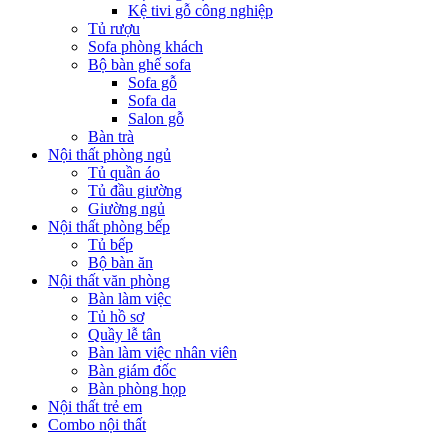
Kệ tivi gỗ công nghiệp
Tủ rượu
Sofa phòng khách
Bộ bàn ghế sofa
Sofa gỗ
Sofa da
Salon gỗ
Bàn trà
Nội thất phòng ngủ
Tủ quần áo
Tủ đầu giường
Giường ngủ
Nội thất phòng bếp
Tủ bếp
Bộ bàn ăn
Nội thất văn phòng
Bàn làm việc
Tủ hồ sơ
Quầy lễ tân
Bàn làm việc nhân viên
Bàn giám đốc
Bàn phòng họp
Nội thất trẻ em
Combo nội thất