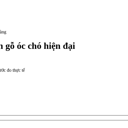
hàng
gỗ óc chó hiện đại
ước đo thực tế