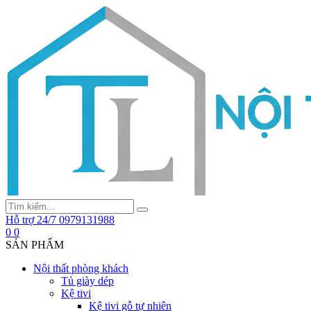
Hỗ trợ 24/7
0979131988
0
0
SẢN PHẨM
Nội thất phòng khách
Tủ giày dép
Kệ tivi
Kệ tivi gỗ tự nhiên