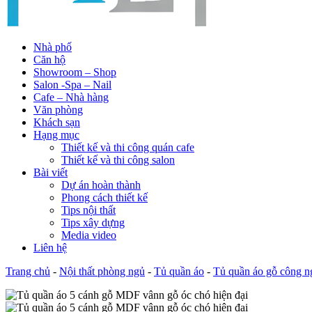
Nhà phố
Căn hộ
Showroom – Shop
Salon -Spa – Nail
Cafe – Nhà hàng
Văn phòng
Khách sạn
Hạng mục
Thiết kế và thi công quán cafe
Thiết kế và thi công salon
Bài viết
Dự án hoàn thành
Phong cách thiết kế
Tips nội thất
Tips xây dựng
Media video
Liên hệ
Trang chủ
-
Nội thất phòng ngủ
-
Tủ quần áo
-
Tủ quần áo gỗ công n