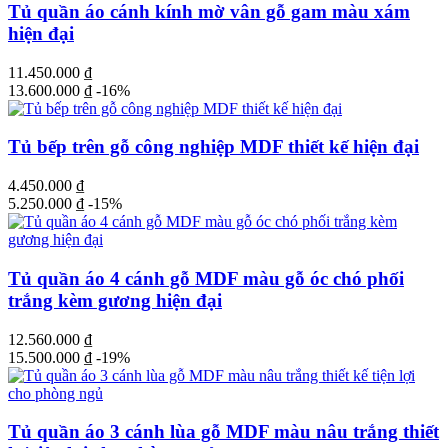
Tủ quần áo cánh kính mờ vân gỗ gam màu xám
hiện đại
11.450.000
₫
13.600.000
₫
-16%
Tủ bếp trên gỗ công nghiệp MDF thiết kế hiện đại
4.450.000
₫
5.250.000
₫
-15%
Tủ quần áo 4 cánh gỗ MDF màu gỗ óc chó phối
trắng kèm gương hiện đại
12.560.000
₫
15.500.000
₫
-19%
Tủ quần áo 3 cánh lùa gỗ MDF màu nâu trắng thiết