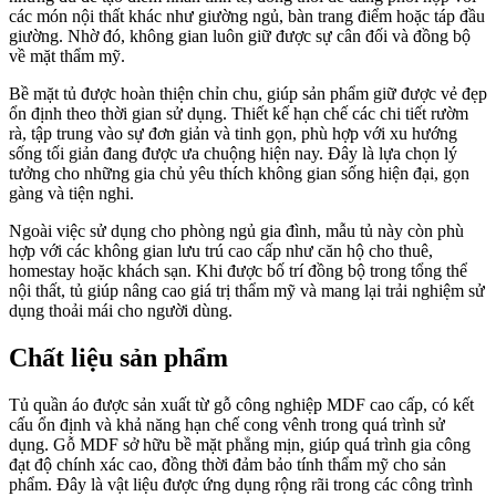
các món nội thất khác như giường ngủ, bàn trang điểm hoặc táp đầu
giường. Nhờ đó, không gian luôn giữ được sự cân đối và đồng bộ
về mặt thẩm mỹ.
Bề mặt tủ được hoàn thiện chỉn chu, giúp sản phẩm giữ được vẻ đẹp
ổn định theo thời gian sử dụng. Thiết kế hạn chế các chi tiết rườm
rà, tập trung vào sự đơn giản và tinh gọn, phù hợp với xu hướng
sống tối giản đang được ưa chuộng hiện nay. Đây là lựa chọn lý
tưởng cho những gia chủ yêu thích không gian sống hiện đại, gọn
gàng và tiện nghi.
Ngoài việc sử dụng cho phòng ngủ gia đình, mẫu tủ này còn phù
hợp với các không gian lưu trú cao cấp như căn hộ cho thuê,
homestay hoặc khách sạn. Khi được bố trí đồng bộ trong tổng thể
nội thất, tủ giúp nâng cao giá trị thẩm mỹ và mang lại trải nghiệm sử
dụng thoải mái cho người dùng.
Chất liệu sản phẩm
Tủ quần áo được sản xuất từ gỗ công nghiệp MDF cao cấp, có kết
cấu ổn định và khả năng hạn chế cong vênh trong quá trình sử
dụng. Gỗ MDF sở hữu bề mặt phẳng mịn, giúp quá trình gia công
đạt độ chính xác cao, đồng thời đảm bảo tính thẩm mỹ cho sản
phẩm. Đây là vật liệu được ứng dụng rộng rãi trong các công trình