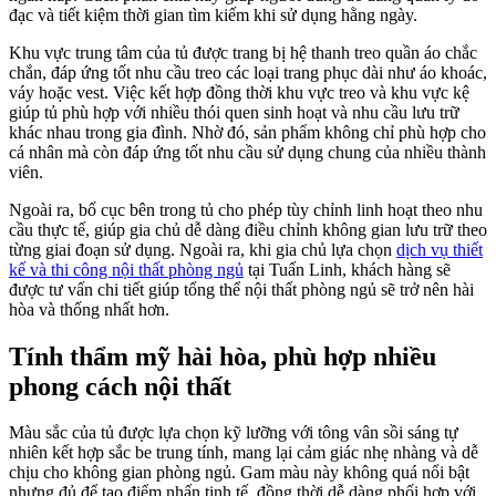
đạc và tiết kiệm thời gian tìm kiếm khi sử dụng hằng ngày.
Khu vực trung tâm của tủ được trang bị hệ thanh treo quần áo chắc
chắn, đáp ứng tốt nhu cầu treo các loại trang phục dài như áo khoác,
váy hoặc vest. Việc kết hợp đồng thời khu vực treo và khu vực kệ
giúp tủ phù hợp với nhiều thói quen sinh hoạt và nhu cầu lưu trữ
khác nhau trong gia đình. Nhờ đó, sản phẩm không chỉ phù hợp cho
cá nhân mà còn đáp ứng tốt nhu cầu sử dụng chung của nhiều thành
viên.
Ngoài ra, bố cục bên trong tủ cho phép tùy chỉnh linh hoạt theo nhu
cầu thực tế, giúp gia chủ dễ dàng điều chỉnh không gian lưu trữ theo
từng giai đoạn sử dụng. Ngoài ra, khi gia chủ lựa chọn
dịch vụ thiết
kế và thi công nội thất phòng ngủ
tại Tuấn Linh, khách hàng sẽ
được tư vấn chi tiết giúp tổng thể nội thất phòng ngủ sẽ trở nên hài
hòa và thống nhất hơn.
Tính thẩm mỹ hài hòa, phù hợp nhiều
phong cách nội thất
Màu sắc của tủ được lựa chọn kỹ lưỡng với tông vân sồi sáng tự
nhiên kết hợp sắc be trung tính, mang lại cảm giác nhẹ nhàng và dễ
chịu cho không gian phòng ngủ. Gam màu này không quá nổi bật
nhưng đủ để tạo điểm nhấn tinh tế, đồng thời dễ dàng phối hợp với