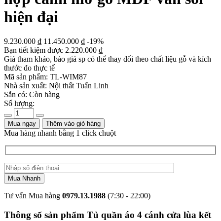
hiện đại
9.230.000
₫
11.450.000
₫
-19%
Bạn tiết kiệm được
2.220.000
₫
Giá tham khảo, báo giá sp có thể thay đổi theo chất liệu gỗ và kích
thước đo thực tế
Mã sản phẩm:
TL-WIM87
Nhà sản xuất:
Nội thất Tuấn Linh
Sẵn có:
Còn hàng
Số lượng:
Mua ngay
Thêm vào giỏ hàng
Mua hàng nhanh bằng 1 click chuột
Tư vấn Mua hàng
0979.13.1988
(7:30 - 22:00)
Thông số sản phẩm Tủ quần áo 4 cánh cửa lùa kết