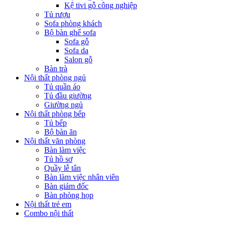
Kệ tivi gỗ công nghiệp
Tủ rượu
Sofa phòng khách
Bộ bàn ghế sofa
Sofa gỗ
Sofa da
Salon gỗ
Bàn trà
Nội thất phòng ngủ
Tủ quần áo
Tủ đầu giường
Giường ngủ
Nội thất phòng bếp
Tủ bếp
Bộ bàn ăn
Nội thất văn phòng
Bàn làm việc
Tủ hồ sơ
Quầy lễ tân
Bàn làm việc nhân viên
Bàn giám đốc
Bàn phòng họp
Nội thất trẻ em
Combo nội thất