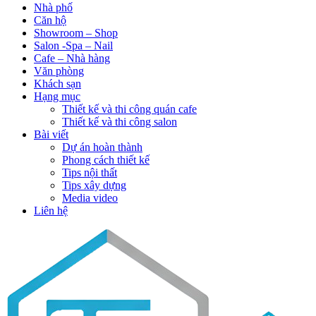
Nhà phố
Căn hộ
Showroom – Shop
Salon -Spa – Nail
Cafe – Nhà hàng
Văn phòng
Khách sạn
Hạng mục
Thiết kế và thi công quán cafe
Thiết kế và thi công salon
Bài viết
Dự án hoàn thành
Phong cách thiết kế
Tips nội thất
Tips xây dựng
Media video
Liên hệ