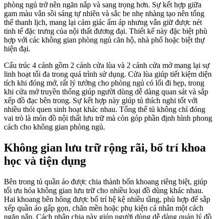
phòng ngủ trở nên ngăn nắp và sang trọng hơn. Sự kết hợp giữa
gam màu vân sồi sáng tự nhiên và sắc be nhẹ nhàng tạo nên tổng
thể thanh lịch, mang lại cảm giác ấm áp nhưng vẫn giữ được nét
tinh tế đặc trưng của nội thất đương đại. Thiết kế này đặc biệt phù
hợp với các không gian phòng ngủ căn hộ, nhà phố hoặc biệt thự
hiện đại.
Cấu trúc 4 cánh gồm 2 cánh cửa lùa và 2 cánh cửa mở mang lại sự
linh hoạt tối đa trong quá trình sử dụng. Cửa lùa giúp tiết kiệm diện
tích khi đóng mở, rất lý tưởng cho phòng ngủ có lối đi hẹp, trong
khi cửa mở truyền thống giúp người dùng dễ dàng quan sát và sắp
xếp đồ đạc bên trong. Sự kết hợp này giúp tủ thích nghi tốt với
nhiều thói quen sinh hoạt khác nhau. Tổng thể tủ không chỉ đóng
vai trò là món đồ nội thất lưu trữ mà còn góp phần định hình phong
cách cho không gian phòng ngủ.
Không gian lưu trữ rộng rãi, bố trí khoa
học và tiện dụng
Bên trong tủ quần áo được chia thành bốn khoang riêng biệt, giúp
tối ưu hóa không gian lưu trữ cho nhiều loại đồ dùng khác nhau.
Hai khoang bên hông được bố trí hệ kệ nhiều tầng, phù hợp để sắp
xếp quần áo gấp gọn, chăn mền hoặc phụ kiện cá nhân một cách
ngăn nắp. Cách phân chia này giúp người dùng dễ dàng quản lý đồ