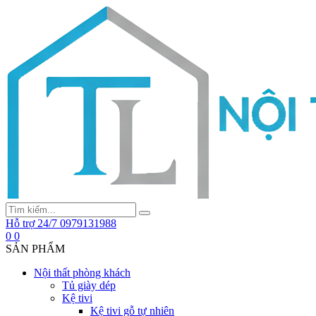
Hỗ trợ 24/7
0979131988
0
0
SẢN PHẨM
Nội thất phòng khách
Tủ giày dép
Kệ tivi
Kệ tivi gỗ tự nhiên