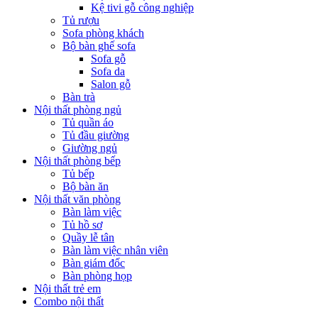
Kệ tivi gỗ công nghiệp
Tủ rượu
Sofa phòng khách
Bộ bàn ghế sofa
Sofa gỗ
Sofa da
Salon gỗ
Bàn trà
Nội thất phòng ngủ
Tủ quần áo
Tủ đầu giường
Giường ngủ
Nội thất phòng bếp
Tủ bếp
Bộ bàn ăn
Nội thất văn phòng
Bàn làm việc
Tủ hồ sơ
Quầy lễ tân
Bàn làm việc nhân viên
Bàn giám đốc
Bàn phòng họp
Nội thất trẻ em
Combo nội thất