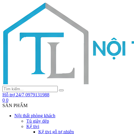
Hỗ trợ 24/7
0979131988
0
0
SẢN PHẨM
Nội thất phòng khách
Tủ giày dép
Kệ tivi
Kệ tivi gỗ tự nhiên