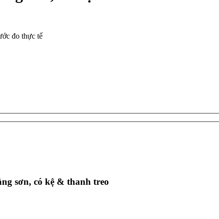
ước đo thực tế
g sơn, có kệ & thanh treo