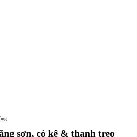
hàng
ng sơn, có kệ & thanh treo