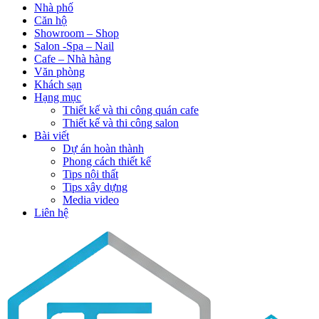
Nhà phố
Căn hộ
Showroom – Shop
Salon -Spa – Nail
Cafe – Nhà hàng
Văn phòng
Khách sạn
Hạng mục
Thiết kế và thi công quán cafe
Thiết kế và thi công salon
Bài viết
Dự án hoàn thành
Phong cách thiết kế
Tips nội thất
Tips xây dựng
Media video
Liên hệ