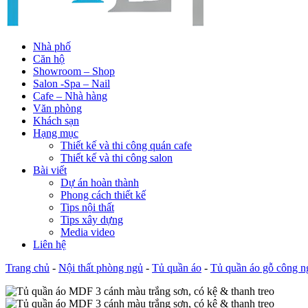
Nhà phố
Căn hộ
Showroom – Shop
Salon -Spa – Nail
Cafe – Nhà hàng
Văn phòng
Khách sạn
Hạng mục
Thiết kế và thi công quán cafe
Thiết kế và thi công salon
Bài viết
Dự án hoàn thành
Phong cách thiết kế
Tips nội thất
Tips xây dựng
Media video
Liên hệ
Trang chủ
-
Nội thất phòng ngủ
-
Tủ quần áo
-
Tủ quần áo gỗ công n