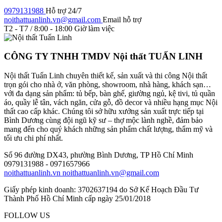
0979131988
Hỗ trợ 24/7
noithattuanlinh.vn@gmail.com
Email hỗ trợ
T2 - T7 / 8:00 - 18:00
Giờ làm việc
CÔNG TY TNHH TMDV Nội thất TUẤN LINH
Nội thất Tuấn Linh chuyên thiết kế, sản xuất và thi công Nội thất
trọn gói cho nhà ở, văn phòng, showroom, nhà hàng, khách sạn…
với đa dạng sản phẩm: tủ bếp, bàn ghế, giường ngủ, kệ tivi, tủ quần
áo, quầy lễ tân, vách ngăn, cửa gỗ, đồ decor và nhiều hạng mục Nội
thất cao cấp khác. Chúng tôi sở hữu xưởng sản xuất trực tiếp tại
Bình Dương cùng đội ngũ kỹ sư – thợ mộc lành nghề, đảm bảo
mang đến cho quý khách những sản phẩm chất lượng, thẩm mỹ và
tối ưu chi phí nhất.
Số 96 đường DX43, phường Bình Dương, TP Hồ Chí Minh
0979131988 - 0971657966
noithattuanlinh.vn
noithattuanlinh.vn@gmail.com
Giấy phép kinh doanh: 3702637194 do Sở Kế Hoạch Đầu Tư
Thành Phố Hồ Chí Minh cấp ngày 25/01/2018
FOLLOW US