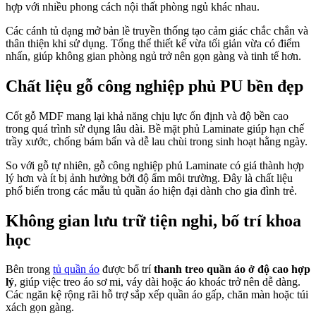
hợp với nhiều phong cách nội thất phòng ngủ khác nhau.
Các cánh tủ dạng mở bản lề truyền thống tạo cảm giác chắc chắn và
thân thiện khi sử dụng. Tổng thể thiết kế vừa tối giản vừa có điểm
nhấn, giúp không gian phòng ngủ trở nên gọn gàng và tinh tế hơn.
Chất liệu gỗ công nghiệp phủ PU bền đẹp
Cốt gỗ MDF mang lại khả năng chịu lực ổn định và độ bền cao
trong quá trình sử dụng lâu dài. Bề mặt phủ Laminate giúp hạn chế
trầy xước, chống bám bẩn và dễ lau chùi trong sinh hoạt hằng ngày.
So với gỗ tự nhiên, gỗ công nghiệp phủ Laminate có giá thành hợp
lý hơn và ít bị ảnh hưởng bởi độ ẩm môi trường. Đây là chất liệu
phổ biến trong các mẫu tủ quần áo hiện đại dành cho gia đình trẻ.
Không gian lưu trữ tiện nghi, bố trí khoa
học
Bên trong
tủ quần áo
được bố trí
thanh treo quần áo ở độ cao hợp
lý
, giúp việc treo áo sơ mi, váy dài hoặc áo khoác trở nên dễ dàng.
Các ngăn kệ rộng rãi hỗ trợ sắp xếp quần áo gấp, chăn màn hoặc túi
xách gọn gàng.