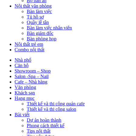
Bộ bàn ăn
Nội thất văn phòng
Bàn làm việc
Tủ hồ sơ
Quầy lễ tân
Bàn làm việc nhân viên
Bàn giám đốc
Bàn phòng họp
Nội thất trẻ em
Combo nội thất
Nhà phố
Căn hộ
Showroom – Shop
Salon -Spa – Nail
Cafe – Nhà hàng
Văn phòng
Khách sạn
Hạng mục
Thiết kế và thi công quán cafe
Thiết kế và thi công salon
Bài viết
Dự án hoàn thành
Phong cách thiết kế
Tips nội thất