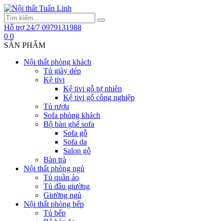
Hỗ trợ 24/7
0979131988
0
0
SẢN PHẨM
Nội thất phòng khách
Tủ giày dép
Kệ tivi
Kệ tivi gỗ tự nhiên
Kệ tivi gỗ công nghiệp
Tủ rượu
Sofa phòng khách
Bộ bàn ghế sofa
Sofa gỗ
Sofa da
Salon gỗ
Bàn trà
Nội thất phòng ngủ
Tủ quần áo
Tủ đầu giường
Giường ngủ
Nội thất phòng bếp
Tủ bếp