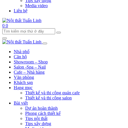
Tips xây dựng
Media video
Liên hệ
0
0
Nhà phố
Căn hộ
Showroom – Shop
Salon -Spa – Nail
Cafe – Nhà hàng
Văn phòng
Khách sạn
Hạng mục
Thiết kế và thi công quán cafe
Thiết kế và thi công salon
Bài viết
Dự án hoàn thành
Phong cách thiết kế
Tips nội thất
Tips xây dựng