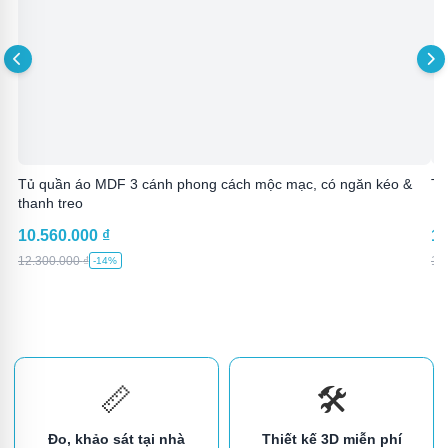
Tủ quần áo MDF 3 cánh phong cách mộc mạc, có ngăn kéo &
Tủ
thanh treo
10.560.000
₫
10
12.300.000
₫
12
-14%
📏
🛠️
Đo, khảo sát tại nhà
Thiết kế 3D miễn phí