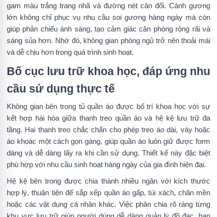
gam màu trắng trang nhã và đường nét cân đối. Cánh gương
lớn không chỉ phục vụ nhu cầu soi gương hàng ngày mà còn
giúp phản chiếu ánh sáng, tạo cảm giác căn phòng rộng rãi và
sáng sủa hơn. Nhờ đó, không gian phòng ngủ trở nên thoải mái
và dễ chịu hơn trong quá trình sinh hoạt.
Bố cục lưu trữ khoa học, đáp ứng nhu
cầu sử dụng thực tế
Không gian bên trong tủ quần áo được bố trí khoa học với sự
kết hợp hài hòa giữa thanh treo quần áo và hệ kệ lưu trữ đa
tầng. Hai thanh treo chắc chắn cho phép treo áo dài, váy hoặc
áo khoác một cách gọn gàng, giúp quần áo luôn giữ được form
dáng và dễ dàng lấy ra khi cần sử dụng. Thiết kế này đặc biệt
phù hợp với nhu cầu sinh hoạt hàng ngày của gia đình hiện đại.
Hệ kệ bên trong được chia thành nhiều ngăn với kích thước
hợp lý, thuận tiện để sắp xếp quần áo gấp, túi xách, chăn mền
hoặc các vật dụng cá nhân khác. Việc phân chia rõ ràng từng
khu vực lưu trữ giúp người dùng dễ dàng quản lý đồ đạc, hạn