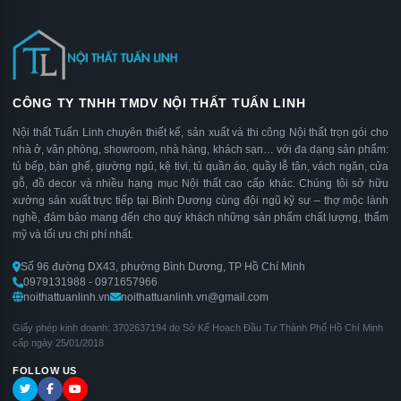
CÔNG TY TNHH TMDV NỘI THẤT TUẤN LINH
Nội thất Tuấn Linh chuyên thiết kế, sản xuất và thi công Nội thất trọn gói cho
nhà ở, văn phòng, showroom, nhà hàng, khách sạn… với đa dạng sản phẩm:
tủ bếp, bàn ghế, giường ngủ, kệ tivi, tủ quần áo, quầy lễ tân, vách ngăn, cửa
gỗ, đồ decor và nhiều hạng mục Nội thất cao cấp khác. Chúng tôi sở hữu
xưởng sản xuất trực tiếp tại Bình Dương cùng đội ngũ kỹ sư – thợ mộc lành
nghề, đảm bảo mang đến cho quý khách những sản phẩm chất lượng, thẩm
mỹ và tối ưu chi phí nhất.
Số 96 đường DX43, phường Bình Dương, TP Hồ Chí Minh
0979131988 - 0971657966
noithattuanlinh.vn
noithattuanlinh.vn@gmail.com
Giấy phép kinh doanh: 3702637194 do Sở Kế Hoạch Đầu Tư Thành Phố Hồ Chí Minh
cấp ngày 25/01/2018
FOLLOW US