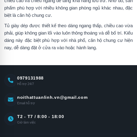
chiều cao và chiều ngang để tăng khả năng lưu trữ. Nhờ đó, sản
phẩm phù hợp với nhiều không gian phòng ngủ khác nhau, đặc
biệt là căn hộ chung cư.
Tủ giày dép được thiết kế theo dáng ngang thấp, chiều cao vừa
phải, giúp không gian lối vào luôn thông thoáng và dễ bố trí. Kiểu
dáng này đặc biệt phù hợp với nhà phố, căn hộ chung cư hiện
nay, dễ dàng đặt ở cửa ra vào hoặc hành lang.
0979131988
Hỗ trợ 24/7
noithattuanlinh.vn@gmail.com
Email hỗ trợ
T2 - T7 / 8:00 - 18:00
Giờ làm việc