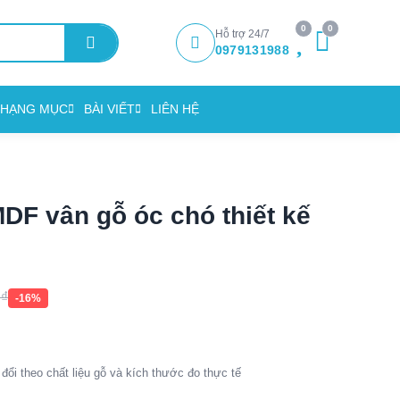
0
0
Hỗ trợ 24/7
0979131988
HẠNG MỤC
BÀI VIẾT
LIÊN HỆ
DF vân gỗ óc chó thiết kế
0
₫
-16%
đổi theo chất liệu gỗ và kích thước đo thực tế