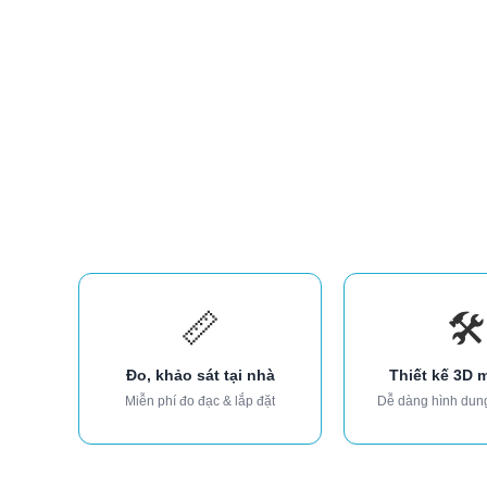
📏
🛠️
Đo, khảo sát tại nhà
Thiết kế 3D 
Miễn phí đo đạc & lắp đặt
Dễ dàng hình dun