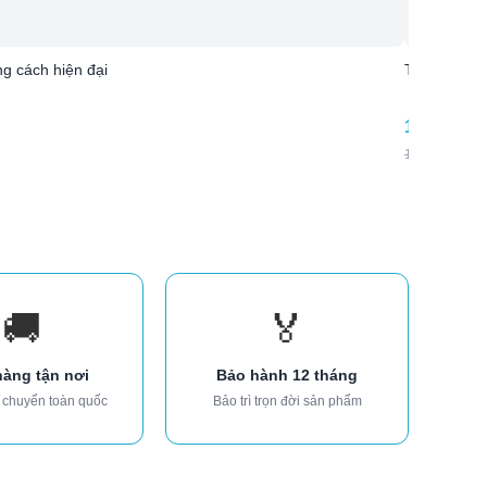
g cách hiện đại
Tủ quần áo 
15.670.00
17.800.000
₫
🚚
🏅
hàng tận nơi
Bảo hành 12 tháng
 chuyển toàn quốc
Bảo trì trọn đời sản phẩm