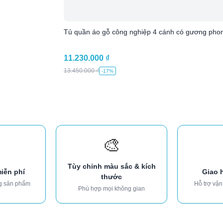
Tủ quần áo gỗ công nghiệp 4 cánh có gương phon
11.230.000
₫
13.450.000
₫
-17%
🎨
Tùy chỉnh màu sắc & kích
miễn phí
Giao 
thước
g sản phẩm
Hỗ trợ vận
Phù hợp mọi không gian