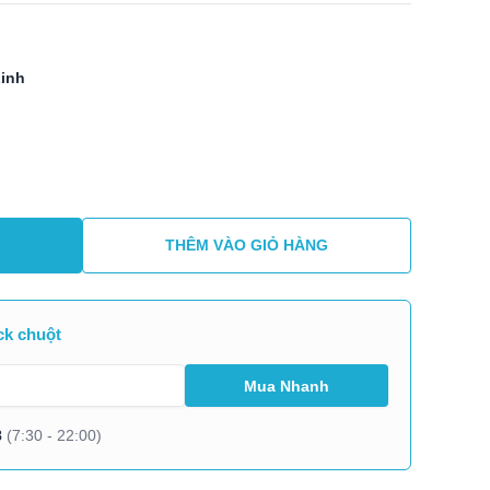
Linh
THÊM VÀO GIỎ HÀNG
ck chuột
8
(7:30 - 22:00)