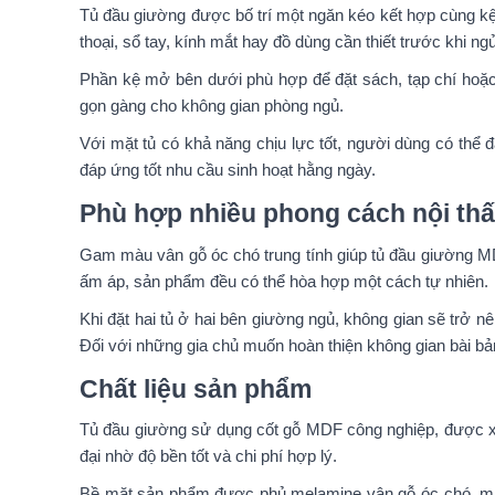
Tủ đầu giường được bố trí một ngăn kéo kết hợp cùng kệ 
thoại, sổ tay, kính mắt hay đồ dùng cần thiết trước khi ngủ
Phần kệ mở bên dưới phù hợp để đặt sách, tạp chí hoặ
gọn gàng cho không gian phòng ngủ.
Với mặt tủ có khả năng chịu lực tốt, người dùng có thể
đáp ứng tốt nhu cầu sinh hoạt hằng ngày.
Phù hợp nhiều phong cách nội thất
Gam màu vân gỗ óc chó trung tính giúp tủ đầu giường MD
ấm áp, sản phẩm đều có thể hòa hợp một cách tự nhiên.
Khi đặt hai tủ ở hai bên giường ngủ, không gian sẽ trở 
Đối với những gia chủ muốn hoàn thiện không gian bài bả
Chất liệu sản phẩm
Tủ đầu giường sử dụng cốt gỗ MDF công nghiệp, được xử l
đại nhờ độ bền tốt và chi phí hợp lý.
Bề mặt sản phẩm được phủ melamine vân gỗ óc chó, mang