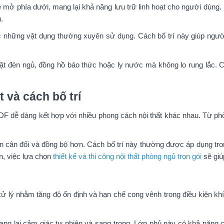
mở phía dưới, mang lại khả năng lưu trữ linh hoạt cho người dùng.
.
c những vật dụng thường xuyên sử dụng. Cách bố trí này giúp ngư
 đặt đèn ngủ, đồng hồ báo thức hoặc ly nước mà không lo rung lắc. 
 và cách bố trí
F dễ dàng kết hợp với nhiều phong cách nội thất khác nhau. Từ phò
nên cân đối và đồng bộ hơn. Cách bố trí này thường được áp dụng t
n, việc lựa chọn
thiết kế và thi công nội thất phòng ngủ trọn gói
sẽ giú
ý nhằm tăng độ ổn định và hạn chế cong vênh trong điều kiện khí hậ
 lại cảm giác tự nhiên và sang trọng. Lớp phủ này có khả năng ch