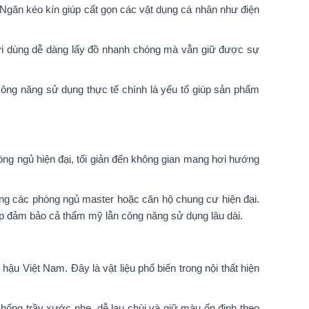
 Ngăn kéo kín giúp cất gọn các vật dụng cá nhân như điện
ời dùng dễ dàng lấy đồ nhanh chóng mà vẫn giữ được sự
Công năng sử dụng thực tế chính là yếu tố giúp sản phẩm
ng ngủ hiện đại, tối giản đến không gian mang hơi hướng
rong các phòng ngủ master hoặc căn hộ chung cư hiện đại.
p đảm bảo cả thẩm mỹ lẫn công năng sử dụng lâu dài.
u Việt Nam. Đây là vật liệu phổ biến trong nội thất hiện
ống trầy xước nhẹ, dễ lau chùi và giữ màu ổn định theo