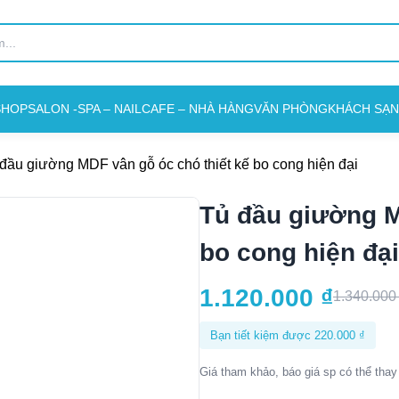
SHOP
SALON -SPA – NAIL
CAFE – NHÀ HÀNG
VĂN PHÒNG
KHÁCH SẠN
đầu giường MDF vân gỗ óc chó thiết kế bo cong hiện đại
Tủ đầu giường M
bo cong hiện đại
1.120.000
₫
1.340.00
Bạn tiết kiệm được
220.000
₫
Giá tham khảo, báo giá sp có thể thay 