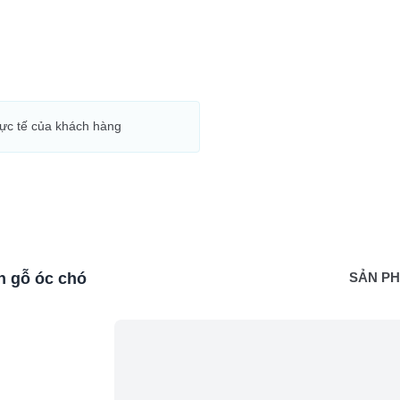
hực tế của khách hàng
n gỗ óc chó
SẢN P