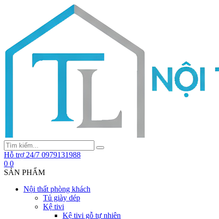
Hỗ trợ 24/7
0979131988
0
0
SẢN PHẨM
Nội thất phòng khách
Tủ giày dép
Kệ tivi
Kệ tivi gỗ tự nhiên