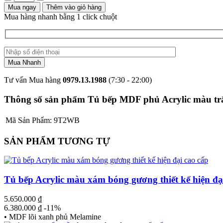
Mua ngay
Thêm vào giỏ hàng
Mua hàng nhanh bằng 1 click chuột
Tư vấn Mua hàng
0979.13.1988
(7:30 - 22:00)
Thông số sản phẩm Tủ bếp MDF phủ Acrylic màu trắ
Mã Sản Phẩm:
9T2WB
SẢN PHẨM TƯƠNG TỰ
Tủ bếp Acrylic màu xám bóng gương thiết kế hiện đạ
5.650.000
₫
6.380.000
₫
-11%
• MDF lõi xanh phủ Melamine