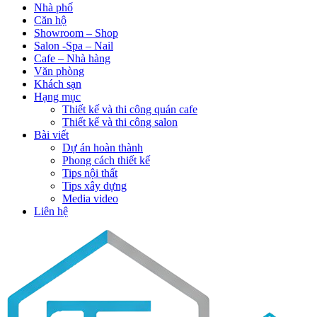
Nhà phố
Căn hộ
Showroom – Shop
Salon -Spa – Nail
Cafe – Nhà hàng
Văn phòng
Khách sạn
Hạng mục
Thiết kế và thi công quán cafe
Thiết kế và thi công salon
Bài viết
Dự án hoàn thành
Phong cách thiết kế
Tips nội thất
Tips xây dựng
Media video
Liên hệ