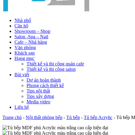
Nhà phố
Căn hộ
Showroom – Shop
Salon -Spa – Nail
Cafe – Nhà hàng
Văn phòng
Khách sạn
Hạng mục
Thiết kế và thi công quán cafe
Thiết kế và thi công salon
Bài viết
Dự án hoàn thành
Phong cách thiết kế
Tips nội thất
Tips xây dựng
Media video
Liên hệ
Trang chủ
-
Nội thất phòng bếp
-
Tủ bếp
-
Tủ bếp Acrylic
-
Tủ bếp MD