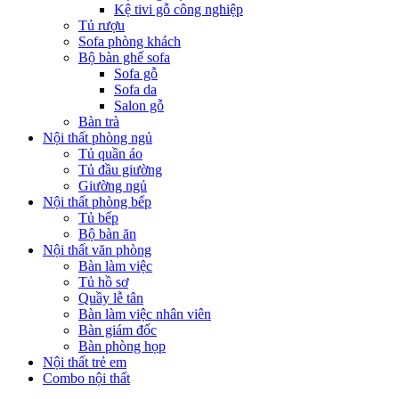
Kệ tivi gỗ công nghiệp
Tủ rượu
Sofa phòng khách
Bộ bàn ghế sofa
Sofa gỗ
Sofa da
Salon gỗ
Bàn trà
Nội thất phòng ngủ
Tủ quần áo
Tủ đầu giường
Giường ngủ
Nội thất phòng bếp
Tủ bếp
Bộ bàn ăn
Nội thất văn phòng
Bàn làm việc
Tủ hồ sơ
Quầy lễ tân
Bàn làm việc nhân viên
Bàn giám đốc
Bàn phòng họp
Nội thất trẻ em
Combo nội thất