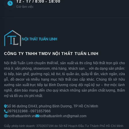
T2 - T7 / 8:00 - 18:00
Giờ làm việc
CÔNG TY TNHH TMDV NỘI THẤT TUẤN LINH
Nội thất Tuấn Linh chuyên thiết kế, sản xuất và thi công Nội thất trọn gói cho
nhà ở, văn phòng, showroom, nhà hàng, khách sạn… với đa dạng sản phẩm:
tủ bếp, bàn ghế, giường ngủ, kệ tivi, tủ quần áo, quầy lễ tân, vách ngăn, cửa
gỗ, đồ decor và nhiều hạng mục Nội thất cao cấp khác. Chúng tôi sở hữu
xưởng sản xuất trực tiếp tại Bình Dương cùng đội ngũ kỹ sư – thợ mộc lành
nghề, đảm bảo mang đến cho quý khách những sản phẩm chất lượng, thẩm
mỹ và tối ưu chi phí nhất.
Số 96 đường DX43, phường Bình Dương, TP Hồ Chí Minh
0979131988 - 0971657966
noithattuanlinh.vn
noithattuanlinh.vn@gmail.com
Giấy phép kinh doanh: 3702637194 do Sở Kế Hoạch Đầu Tư Thành Phố Hồ Chí Minh