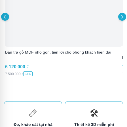
Bàn trà gỗ MDF nhỏ gọn, tiện lợi cho phòng khách hiện đại
Tủ
hi
6.120.000
₫
11
7.500.000
₫
13
-18%
📏
🛠️
Đo, khảo sát tại nhà
Thiết kế 3D miễn phí