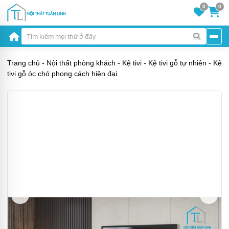
0
0
Trang chủ
-
Nội thất phòng khách
-
Kệ tivi
-
Kệ tivi gỗ tự nhiên
-
Kệ
tivi gỗ óc chó phong cách hiện đại