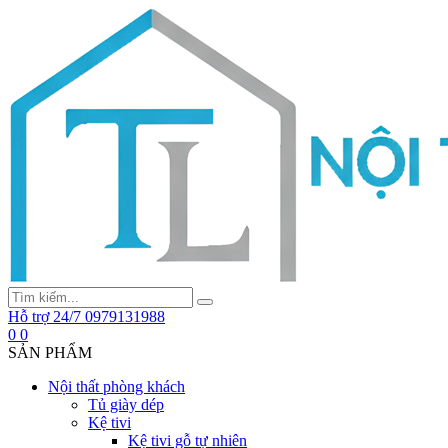
Hỗ trợ 24/7
0979131988
0
0
SẢN PHẨM
Nội thất phòng khách
Tủ giày dép
Kệ tivi
Kệ tivi gỗ tự nhiên