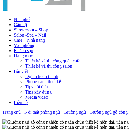
Nhà phố
Căn hộ
Showroom – Shop
Salon -Spa – Nail
Cafe – Nhà hàng
Văn phòng
Khách sạn
Hạng mục
Thiết kế và thi công quán cafe
Thiết kế và thi công salon
Bài viết
Dự án hoàn thành
Phong cách thiết kế
Tips nội thất
Tips xây dựng
Media video
Liên hệ
Trang chủ
-
Nội thất phòng ngủ
-
Giường ngủ
-
Giường ngủ gỗ công 