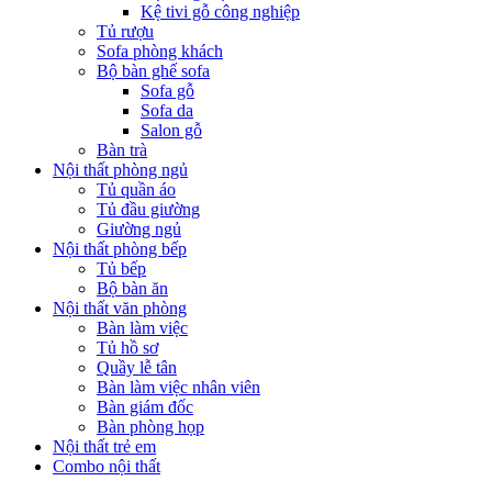
Kệ tivi gỗ công nghiệp
Tủ rượu
Sofa phòng khách
Bộ bàn ghế sofa
Sofa gỗ
Sofa da
Salon gỗ
Bàn trà
Nội thất phòng ngủ
Tủ quần áo
Tủ đầu giường
Giường ngủ
Nội thất phòng bếp
Tủ bếp
Bộ bàn ăn
Nội thất văn phòng
Bàn làm việc
Tủ hồ sơ
Quầy lễ tân
Bàn làm việc nhân viên
Bàn giám đốc
Bàn phòng họp
Nội thất trẻ em
Combo nội thất