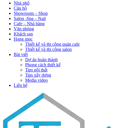
Nhà phố
Căn hộ
Showroom – Shop
Salon -Spa – Nail
Cafe – Nhà hàng
Văn phòng
Khách sạn
Hạng mục
Thiết kế và thi công quán cafe
Thiết kế và thi công salon
Bài viết
Dự án hoàn thành
Phong cách thiết kế
Tips nội thất
Tips xây dựng
Media video
Liên hệ