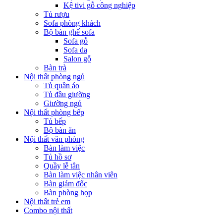
Kệ tivi gỗ công nghiệp
Tủ rượu
Sofa phòng khách
Bộ bàn ghế sofa
Sofa gỗ
Sofa da
Salon gỗ
Bàn trà
Nội thất phòng ngủ
Tủ quần áo
Tủ đầu giường
Giường ngủ
Nội thất phòng bếp
Tủ bếp
Bộ bàn ăn
Nội thất văn phòng
Bàn làm việc
Tủ hồ sơ
Quầy lễ tân
Bàn làm việc nhân viên
Bàn giám đốc
Bàn phòng họp
Nội thất trẻ em
Combo nội thất