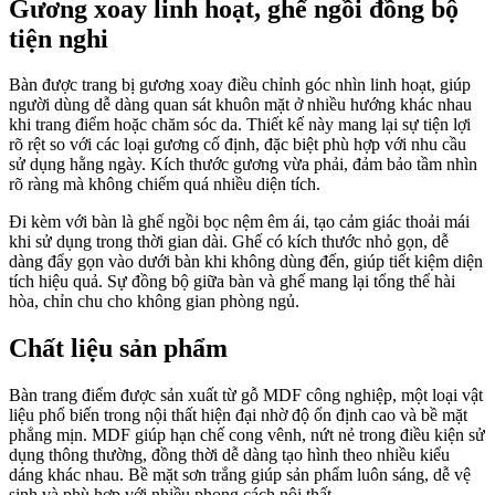
Gương xoay linh hoạt, ghế ngồi đồng bộ
tiện nghi
Bàn được trang bị gương xoay điều chỉnh góc nhìn linh hoạt, giúp
người dùng dễ dàng quan sát khuôn mặt ở nhiều hướng khác nhau
khi trang điểm hoặc chăm sóc da. Thiết kế này mang lại sự tiện lợi
rõ rệt so với các loại gương cố định, đặc biệt phù hợp với nhu cầu
sử dụng hằng ngày. Kích thước gương vừa phải, đảm bảo tầm nhìn
rõ ràng mà không chiếm quá nhiều diện tích.
Đi kèm với bàn là ghế ngồi bọc nệm êm ái, tạo cảm giác thoải mái
khi sử dụng trong thời gian dài. Ghế có kích thước nhỏ gọn, dễ
dàng đẩy gọn vào dưới bàn khi không dùng đến, giúp tiết kiệm diện
tích hiệu quả. Sự đồng bộ giữa bàn và ghế mang lại tổng thể hài
hòa, chỉn chu cho không gian phòng ngủ.
Chất liệu sản phẩm
Bàn trang điểm được sản xuất từ gỗ MDF công nghiệp, một loại vật
liệu phổ biến trong nội thất hiện đại nhờ độ ổn định cao và bề mặt
phẳng mịn. MDF giúp hạn chế cong vênh, nứt nẻ trong điều kiện sử
dụng thông thường, đồng thời dễ dàng tạo hình theo nhiều kiểu
dáng khác nhau. Bề mặt sơn trắng giúp sản phẩm luôn sáng, dễ vệ
sinh và phù hợp với nhiều phong cách nội thất.