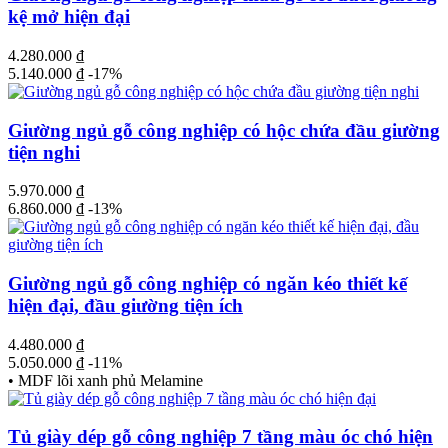
kệ mở hiện đại
4.280.000
₫
5.140.000
₫
-17%
Giường ngủ gỗ công nghiệp có hộc chứa đầu giường
tiện nghi
5.970.000
₫
6.860.000
₫
-13%
Giường ngủ gỗ công nghiệp có ngăn kéo thiết kế
hiện đại, đầu giường tiện ích
4.480.000
₫
5.050.000
₫
-11%
• MDF lõi xanh phủ Melamine
Tủ giày dép gỗ công nghiệp 7 tầng màu óc chó hiện