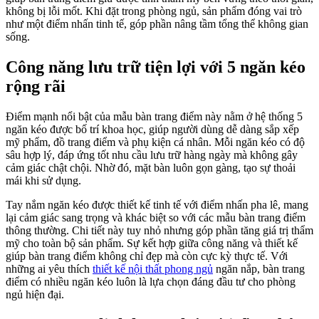
không bị lỗi mốt. Khi đặt trong phòng ngủ, sản phẩm đóng vai trò
như một điểm nhấn tinh tế, góp phần nâng tầm tổng thể không gian
sống.
Công năng lưu trữ tiện lợi với 5 ngăn kéo
rộng rãi
Điểm mạnh nổi bật của mẫu bàn trang điểm này nằm ở hệ thống 5
ngăn kéo được bố trí khoa học, giúp người dùng dễ dàng sắp xếp
mỹ phẩm, đồ trang điểm và phụ kiện cá nhân. Mỗi ngăn kéo có độ
sâu hợp lý, đáp ứng tốt nhu cầu lưu trữ hàng ngày mà không gây
cảm giác chật chội. Nhờ đó, mặt bàn luôn gọn gàng, tạo sự thoải
mái khi sử dụng.
Tay nắm ngăn kéo được thiết kế tinh tế với điểm nhấn pha lê, mang
lại cảm giác sang trọng và khác biệt so với các mẫu bàn trang điểm
thông thường. Chi tiết này tuy nhỏ nhưng góp phần tăng giá trị thẩm
mỹ cho toàn bộ sản phẩm. Sự kết hợp giữa công năng và thiết kế
giúp bàn trang điểm không chỉ đẹp mà còn cực kỳ thực tế. Với
những ai yêu thích
thiết kế nội thất phong ngủ
ngăn nắp, bàn trang
điểm có nhiều ngăn kéo luôn là lựa chọn đáng đầu tư cho phòng
ngủ hiện đại.