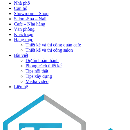
Nhà phố
Căn hộ
Showroom – Shop
Salon -Spa – Nail
Cafe – Nhà hàng
Văn phòng
Khách sạn
Hạng mục
Thiết kế và thi công quán cafe
Thiết kế và thi công salon
Bài viết
Dự án hoàn thành
Phong cách thiết kế
Tips nội thất
Tips xây dựng
Media video
Liên hệ