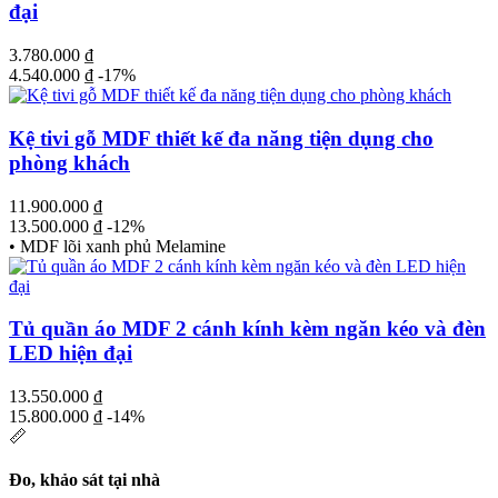
đại
3.780.000
₫
4.540.000
₫
-17%
Kệ tivi gỗ MDF thiết kế đa năng tiện dụng cho
phòng khách
11.900.000
₫
13.500.000
₫
-12%
• MDF lõi xanh phủ Melamine
Tủ quần áo MDF 2 cánh kính kèm ngăn kéo và đèn
LED hiện đại
13.550.000
₫
15.800.000
₫
-14%
📏
Đo, khảo sát tại nhà