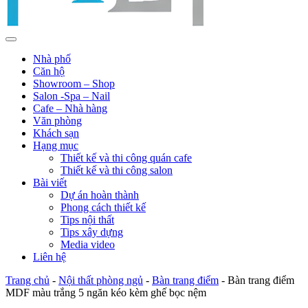
Nhà phố
Căn hộ
Showroom – Shop
Salon -Spa – Nail
Cafe – Nhà hàng
Văn phòng
Khách sạn
Hạng mục
Thiết kế và thi công quán cafe
Thiết kế và thi công salon
Bài viết
Dự án hoàn thành
Phong cách thiết kế
Tips nội thất
Tips xây dựng
Media video
Liên hệ
Trang chủ
-
Nội thất phòng ngủ
-
Bàn trang điểm
-
Bàn trang điểm
MDF màu trắng 5 ngăn kéo kèm ghế bọc nệm