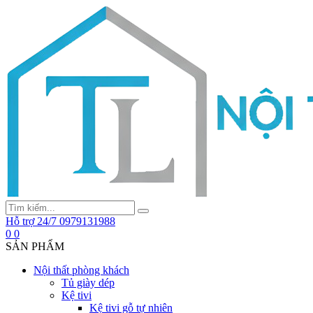
Hỗ trợ 24/7
0979131988
0
0
SẢN PHẨM
Nội thất phòng khách
Tủ giày dép
Kệ tivi
Kệ tivi gỗ tự nhiên