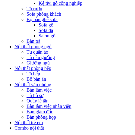
Kệ tivi gỗ công nghiệp
Tủ rượu
Sofa phòng khách
Bộ bàn ghế sofa
Sofa gỗ
Sofa da
Salon gỗ
Bàn trà
Nội thất phòng ngủ
Tủ quần áo
Tủ đầu giường
Giường ngủ
Nội thất phòng bếp
Tủ bếp
Bộ bàn ăn
Nội thất văn phòng
Bàn làm việc
Tủ hồ sơ
Quầy lễ tân
Bàn làm việc nhân viên
Bàn giám đốc
Bàn phòng họp
Nội thất trẻ em
Combo nội thất