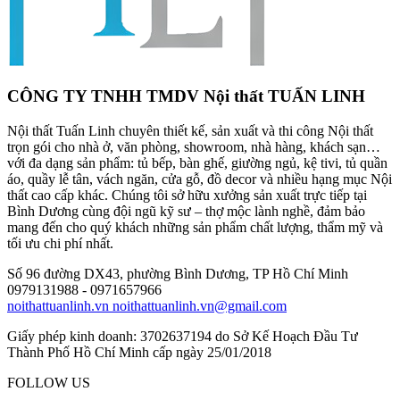
CÔNG TY TNHH TMDV Nội thất TUẤN LINH
Nội thất Tuấn Linh chuyên thiết kế, sản xuất và thi công Nội thất
trọn gói cho nhà ở, văn phòng, showroom, nhà hàng, khách sạn…
với đa dạng sản phẩm: tủ bếp, bàn ghế, giường ngủ, kệ tivi, tủ quần
áo, quầy lễ tân, vách ngăn, cửa gỗ, đồ decor và nhiều hạng mục Nội
thất cao cấp khác. Chúng tôi sở hữu xưởng sản xuất trực tiếp tại
Bình Dương cùng đội ngũ kỹ sư – thợ mộc lành nghề, đảm bảo
mang đến cho quý khách những sản phẩm chất lượng, thẩm mỹ và
tối ưu chi phí nhất.
Số 96 đường DX43, phường Bình Dương, TP Hồ Chí Minh
0979131988 - 0971657966
noithattuanlinh.vn
noithattuanlinh.vn@gmail.com
Giấy phép kinh doanh: 3702637194 do Sở Kế Hoạch Đầu Tư
Thành Phố Hồ Chí Minh cấp ngày 25/01/2018
FOLLOW US