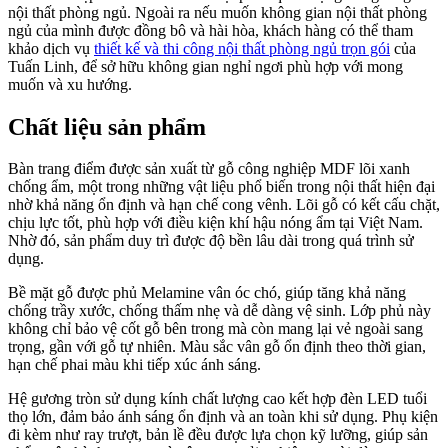
nội thất phòng ngủ. Ngoài ra nếu muốn không gian nội thất phòng
ngủ của mình được đồng bô và hài hòa, khách hàng có thể tham
khảo dịch vụ
thiết kế và thi công nội thất phòng ngủ trọn gói
của
Tuấn Linh, để sở hữu không gian nghỉ ngơi phù hợp với mong
muốn và xu hướng.
Chất liệu sản phẩm
Bàn trang điểm được sản xuất từ gỗ công nghiệp MDF lõi xanh
chống ẩm, một trong những vật liệu phổ biến trong nội thất hiện đại
nhờ khả năng ổn định và hạn chế cong vênh. Lõi gỗ có kết cấu chặt,
chịu lực tốt, phù hợp với điều kiện khí hậu nóng ẩm tại Việt Nam.
Nhờ đó, sản phẩm duy trì được độ bền lâu dài trong quá trình sử
dụng.
Bề mặt gỗ được phủ Melamine vân óc chó, giúp tăng khả năng
chống trầy xước, chống thấm nhẹ và dễ dàng vệ sinh. Lớp phủ này
không chỉ bảo vệ cốt gỗ bên trong mà còn mang lại vẻ ngoài sang
trọng, gần với gỗ tự nhiên. Màu sắc vân gỗ ổn định theo thời gian,
hạn chế phai màu khi tiếp xúc ánh sáng.
Hệ gương tròn sử dụng kính chất lượng cao kết hợp đèn LED tuổi
thọ lớn, đảm bảo ánh sáng ổn định và an toàn khi sử dụng. Phụ kiện
đi kèm như ray trượt, bản lề đều được lựa chọn kỹ lưỡng, giúp sản