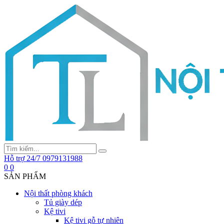
Hỗ trợ 24/7
0979131988
0
0
SẢN PHẨM
Nội thất phòng khách
Tủ giày dép
Kệ tivi
Kệ tivi gỗ tự nhiên