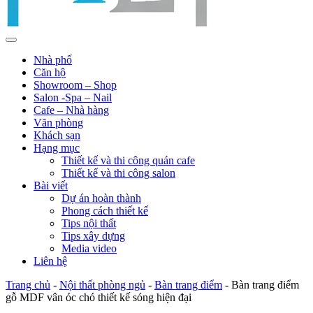
Nhà phố
Căn hộ
Showroom – Shop
Salon -Spa – Nail
Cafe – Nhà hàng
Văn phòng
Khách sạn
Hạng mục
Thiết kế và thi công quán cafe
Thiết kế và thi công salon
Bài viết
Dự án hoàn thành
Phong cách thiết kế
Tips nội thất
Tips xây dựng
Media video
Liên hệ
Trang chủ
-
Nội thất phòng ngủ
-
Bàn trang điểm
-
Bàn trang điểm
gỗ MDF vân óc chó thiết kế sóng hiện đại