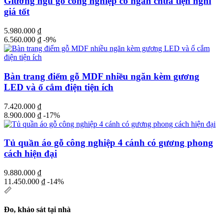
Giường ngủ gỗ công nghiệp có ngăn chứa tiện nghi
giá tốt
5.980.000
₫
6.560.000
₫
-9%
Bàn trang điểm gỗ MDF nhiều ngăn kèm gương
LED và ổ cắm điện tiện ích
7.420.000
₫
8.900.000
₫
-17%
Tủ quần áo gỗ công nghiệp 4 cánh có gương phong
cách hiện đại
9.880.000
₫
11.450.000
₫
-14%
📏
Đo, khảo sát tại nhà