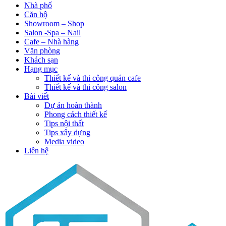
Nhà phố
Căn hộ
Showroom – Shop
Salon -Spa – Nail
Cafe – Nhà hàng
Văn phòng
Khách sạn
Hạng mục
Thiết kế và thi công quán cafe
Thiết kế và thi công salon
Bài viết
Dự án hoàn thành
Phong cách thiết kế
Tips nội thất
Tips xây dựng
Media video
Liên hệ