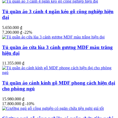
Tủ quần áo 3 cánh 4 ngăn kéo gỗ công nghiệp hiện
đại
5.650.000
₫
7.200.000
₫
-22%
Tủ quần áo cửa lùa 3 cánh gương MDF màu trắng
hiện đại
11.355.000
₫
Tủ quần áo cánh kính gỗ MDF phong cách hiện đại
cho phòng ngủ
15.980.000
₫
17.800.000
₫
-10%