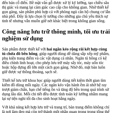
đến bán cổ điển. Bề mặt vân gỗ được xử lý kỹ lưỡng, tạo chiều sâu
thị giác và mang lại cảm giác cao cấp cho không gian. Nhờ thiết kế
gọn gàng, sản phẩm phù hợp cả với phòng ngủ căn hộ chung cư lẫn
nhà phố. Đây là lựa chọn lý tưởng cho những gia chủ yêu thích sự
tinh tế nhưng vẫn muốn giữ nét khác biệt trong không gian sống.
Công năng lưu trữ thông minh, tối ưu trải
nghiệm sử dụng
Sản phẩm được thiết kế với
hai ngăn kéo rộng rãi kết hợp cùng
tủ chứa đồ bên hông
, giúp người dùng dễ dàng sắp xếp mỹ phẩm,
phụ kiện trang điểm và các vật dụng cá nhân. Ngăn tủ hông có kệ
điều chỉnh linh hoạt, cho phép lưu trữ máy sấy tóc, máy uốn tóc
hoặc hộp đựng đồ lớn một cách gọn gàng. Nhờ đó, mặt bàn luôn
giữ được sự thông thoáng, sạch sẽ.
Thiết kế lưu trữ khoa học giúp người dùng tiết kiệm thời gian tìm
kiếm đồ dùng mỗi ngày. Các ngăn kéo vận hành êm ái nhờ hệ ray
trượt giảm chấn, hạn chế tiếng ồn và tăng độ bền trong quá trình sử
dụng lâu dài. Mỗi chi tiết đều được tính toán kỹ lưỡng nhằm mang
lại sự tiện nghi tối đa cho sinh hoạt hằng ngày.
Với khả năng kết hợp lưu trữ và trang trí, bàn trang điểm không chỉ
là nơi làm đẹp mà còn trở thành một phần quan trọng trong tổng thể