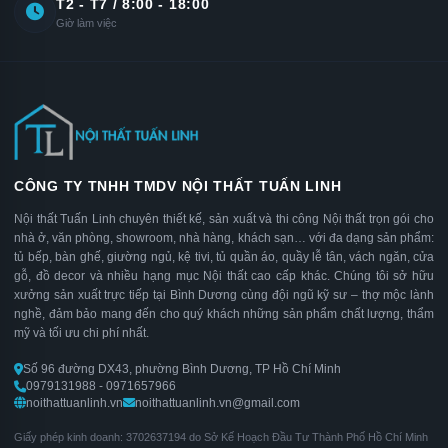
T2 - T7 / 8:00 - 18:00
Giờ làm việc
CÔNG TY TNHH TMDV NỘI THẤT TUẤN LINH
Nội thất Tuấn Linh chuyên thiết kế, sản xuất và thi công Nội thất trọn gói cho
nhà ở, văn phòng, showroom, nhà hàng, khách sạn… với đa dạng sản phẩm:
tủ bếp, bàn ghế, giường ngủ, kệ tivi, tủ quần áo, quầy lễ tân, vách ngăn, cửa
gỗ, đồ decor và nhiều hạng mục Nội thất cao cấp khác. Chúng tôi sở hữu
xưởng sản xuất trực tiếp tại Bình Dương cùng đội ngũ kỹ sư – thợ mộc lành
nghề, đảm bảo mang đến cho quý khách những sản phẩm chất lượng, thẩm
mỹ và tối ưu chi phí nhất.
Số 96 đường DX43, phường Bình Dương, TP Hồ Chí Minh
0979131988 - 0971657966
noithattuanlinh.vn
noithattuanlinh.vn@gmail.com
Giấy phép kinh doanh: 3702637194 do Sở Kế Hoạch Đầu Tư Thành Phố Hồ Chí Minh