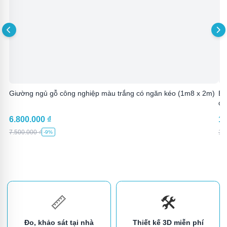
Giường ngủ gỗ công nghiệp màu trắng có ngăn kéo (1m8 x 2m)
Bà
ch
6.800.000
₫
15
7.500.000
₫
17
-9%
📏
🛠️
Đo, khảo sát tại nhà
Thiết kế 3D miễn phí