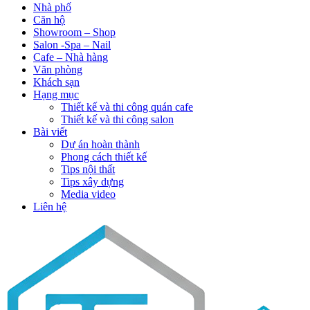
Nhà phố
Căn hộ
Showroom – Shop
Salon -Spa – Nail
Cafe – Nhà hàng
Văn phòng
Khách sạn
Hạng mục
Thiết kế và thi công quán cafe
Thiết kế và thi công salon
Bài viết
Dự án hoàn thành
Phong cách thiết kế
Tips nội thất
Tips xây dựng
Media video
Liên hệ