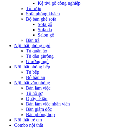
Kệ tivi gỗ công nghiệp
Tủ rượu
Sofa phòng khách
Bộ bàn ghế sofa
Sofa gỗ
Sofa da
Salon gỗ
Bàn trà
Nội thất phòng ngủ
Tủ quần áo
Tủ đầu giường
Giường ngủ
Nội thất phòng bếp
Tủ bếp
Bộ bàn ăn
Nội thất văn phòng
Bàn làm việc
Tủ hồ sơ
Quầy lễ tân
Bàn làm việc nhân viên
Bàn giám đốc
Bàn phòng họp
Nội thất trẻ em
Combo nội thất