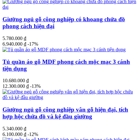
Giường ngủ gỗ công nghiệp có khoang chứa đồ
phong cách hiện đại
5.780.000
₫
6.940.000
₫
-17%
Tủ quần áo gỗ MDF phong cách mộc mạc 3 cánh
tiện dụng
10.680.000
₫
12.300.000
₫
-13%
Giường ngủ gỗ công nghiệp vân gỗ hiện đại, tích
hợp hộc chứa đồ và kệ đầu giường
5.340.000
₫
6.100.000
₫
-12%