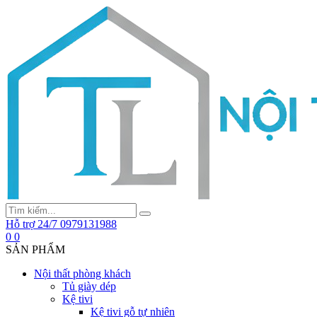
Hỗ trợ 24/7
0979131988
0
0
SẢN PHẨM
Nội thất phòng khách
Tủ giày dép
Kệ tivi
Kệ tivi gỗ tự nhiên