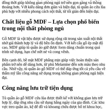
đồng thời giúp không gian phòng ngủ trở nên gọn gàng và thông
thoáng hơn. Với kiểu dáng đơn giản và hiện đại, tủ quần áo cửa lùa
phù hợp với nhiều phong cách nội thất, từ tối giản đến hiện đại.
Chất liệu gỗ MDF – Lựa chọn phổ biến
trong nội thất phòng ngủ
Gỗ MDF là vật liệu được sử dụng rộng rãi trong sản xuất nội thất
nhờ giá thành hợp lý và độ bền ổn định. Với kết cấu gỗ ép mật độ
cao, MDF giúp tủ quần áo giữ được form dáng chuẩn trong quá
trình sử dụng, hạn chế nứt nẻ và cong vênh.
Bên cạnh đó, bề mặt MDF phẳng mịn giúp việc hoàn thiện sản
phẩm trở nên dễ dàng hơn, từ phủ Melamine đến sơn màu theo nhu
cầu. Nhờ vậy, tủ quần áo gỗ MDF có thể đáp ứng tốt cả yêu cầu về
thẩm mỹ lẫn công năng sử dụng trong không gian phòng ngủ hiện
đại.
Công năng lưu trữ tiện dụng
Tủ quần áo gỗ MDF cửa lùa được thiết kế với không gian lưu trữ
hợp lý, đáp ứng nhu cầu sử dụng hằng ngày của gia đình. Các khu
vực treo quần áo, kệ để đồ và khoang chứa được bố trí khoa học,