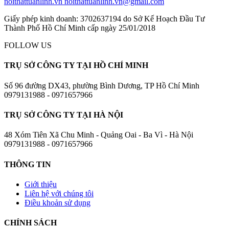
noithattuanlinh.vn
noithattuanlinh.vn@gmail.com
Giấy phép kinh doanh: 3702637194 do Sở Kế Hoạch Đầu Tư
Thành Phố Hồ Chí Minh cấp ngày 25/01/2018
FOLLOW US
TRỤ SỞ CÔNG TY TẠI HỒ CHÍ MINH
Số 96 đường DX43, phường Bình Dương, TP Hồ Chí Minh
0979131988 - 0971657966
TRỤ SỞ CÔNG TY TẠI HÀ NỘI
48 Xóm Tiên Xã Chu Minh - Quảng Oai - Ba Vì - Hà Nội
0979131988 - 0971657966
THÔNG TIN
Giới thiệu
Liên hệ với chúng tôi
Điều khoản sử dụng
CHÍNH SÁCH