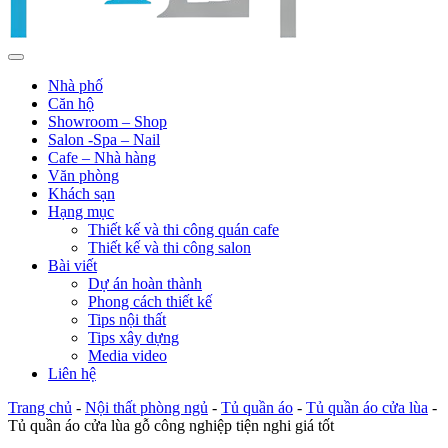
Nhà phố
Căn hộ
Showroom – Shop
Salon -Spa – Nail
Cafe – Nhà hàng
Văn phòng
Khách sạn
Hạng mục
Thiết kế và thi công quán cafe
Thiết kế và thi công salon
Bài viết
Dự án hoàn thành
Phong cách thiết kế
Tips nội thất
Tips xây dựng
Media video
Liên hệ
Trang chủ
-
Nội thất phòng ngủ
-
Tủ quần áo
-
Tủ quần áo cửa lùa
-
Tủ quần áo cửa lùa gỗ công nghiệp tiện nghi giá tốt