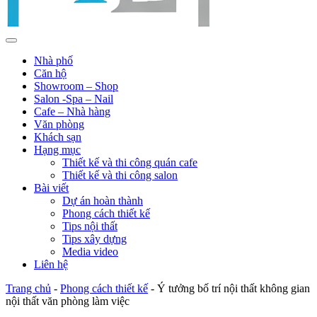
Nhà phố
Căn hộ
Showroom – Shop
Salon -Spa – Nail
Cafe – Nhà hàng
Văn phòng
Khách sạn
Hạng mục
Thiết kế và thi công quán cafe
Thiết kế và thi công salon
Bài viết
Dự án hoàn thành
Phong cách thiết kế
Tips nội thất
Tips xây dựng
Media video
Liên hệ
Trang chủ
-
Phong cách thiết kế
-
Ý tưởng bố trí nội thất không gian
nội thất văn phòng làm việc