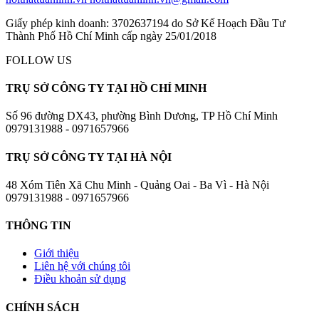
Giấy phép kinh doanh: 3702637194 do Sở Kế Hoạch Đầu Tư
Thành Phố Hồ Chí Minh cấp ngày 25/01/2018
FOLLOW US
TRỤ SỞ CÔNG TY TẠI HỒ CHÍ MINH
Số 96 đường DX43, phường Bình Dương, TP Hồ Chí Minh
0979131988 - 0971657966
TRỤ SỞ CÔNG TY TẠI HÀ NỘI
48 Xóm Tiên Xã Chu Minh - Quảng Oai - Ba Vì - Hà Nội
0979131988 - 0971657966
THÔNG TIN
Giới thiệu
Liên hệ với chúng tôi
Điều khoản sử dụng
CHÍNH SÁCH