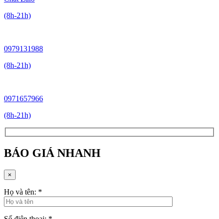
(8h-21h)
0979131988
(8h-21h)
0971657966
(8h-21h)
BÁO GIÁ NHANH
×
Họ và tên:
*
Số điện thoại:
*