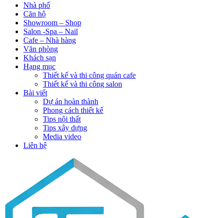
Nhà phố
Căn hộ
Showroom – Shop
Salon -Spa – Nail
Cafe – Nhà hàng
Văn phòng
Khách sạn
Hạng mục
Thiết kế và thi công quán cafe
Thiết kế và thi công salon
Bài viết
Dự án hoàn thành
Phong cách thiết kế
Tips nội thất
Tips xây dựng
Media video
Liên hệ