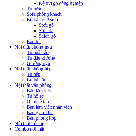
Kệ tivi gỗ công nghiệp
Tủ rượu
Sofa phòng khách
Bộ bàn ghế sofa
Sofa gỗ
Sofa da
Salon gỗ
Bàn trà
Nội thất phòng ngủ
Tủ quần áo
Tủ đầu giường
Giường ngủ
Nội thất phòng bếp
Tủ bếp
Bộ bàn ăn
Nội thất văn phòng
Bàn làm việc
Tủ hồ sơ
Quầy lễ tân
Bàn làm việc nhân viên
Bàn giám đốc
Bàn phòng họp
Nội thất trẻ em
Combo nội thất