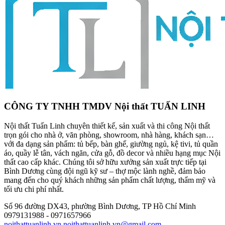
CÔNG TY TNHH TMDV Nội thất TUẤN LINH
Nội thất Tuấn Linh chuyên thiết kế, sản xuất và thi công Nội thất
trọn gói cho nhà ở, văn phòng, showroom, nhà hàng, khách sạn…
với đa dạng sản phẩm: tủ bếp, bàn ghế, giường ngủ, kệ tivi, tủ quần
áo, quầy lễ tân, vách ngăn, cửa gỗ, đồ decor và nhiều hạng mục Nội
thất cao cấp khác. Chúng tôi sở hữu xưởng sản xuất trực tiếp tại
Bình Dương cùng đội ngũ kỹ sư – thợ mộc lành nghề, đảm bảo
mang đến cho quý khách những sản phẩm chất lượng, thẩm mỹ và
tối ưu chi phí nhất.
Số 96 đường DX43, phường Bình Dương, TP Hồ Chí Minh
0979131988 - 0971657966
noithattuanlinh.vn
noithattuanlinh.vn@gmail.com