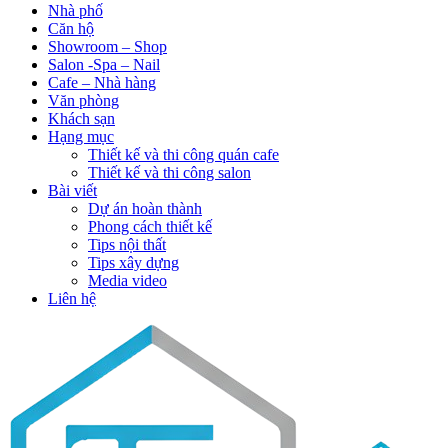
Nhà phố
Căn hộ
Showroom – Shop
Salon -Spa – Nail
Cafe – Nhà hàng
Văn phòng
Khách sạn
Hạng mục
Thiết kế và thi công quán cafe
Thiết kế và thi công salon
Bài viết
Dự án hoàn thành
Phong cách thiết kế
Tips nội thất
Tips xây dựng
Media video
Liên hệ