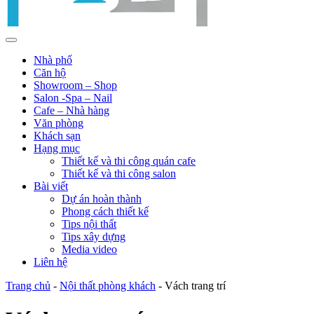
Nhà phố
Căn hộ
Showroom – Shop
Salon -Spa – Nail
Cafe – Nhà hàng
Văn phòng
Khách sạn
Hạng mục
Thiết kế và thi công quán cafe
Thiết kế và thi công salon
Bài viết
Dự án hoàn thành
Phong cách thiết kế
Tips nội thất
Tips xây dựng
Media video
Liên hệ
Trang chủ
-
Nội thất phòng khách
-
Vách trang trí