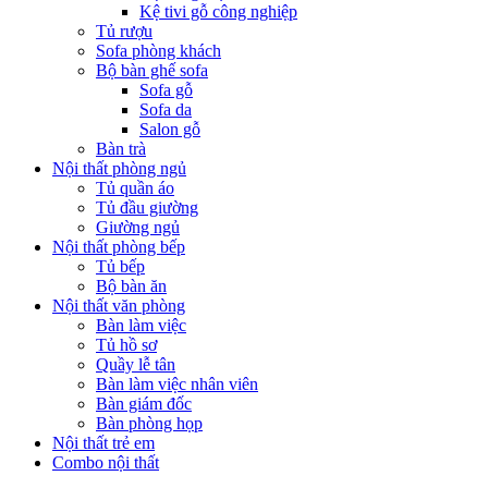
Kệ tivi gỗ công nghiệp
Tủ rượu
Sofa phòng khách
Bộ bàn ghế sofa
Sofa gỗ
Sofa da
Salon gỗ
Bàn trà
Nội thất phòng ngủ
Tủ quần áo
Tủ đầu giường
Giường ngủ
Nội thất phòng bếp
Tủ bếp
Bộ bàn ăn
Nội thất văn phòng
Bàn làm việc
Tủ hồ sơ
Quầy lễ tân
Bàn làm việc nhân viên
Bàn giám đốc
Bàn phòng họp
Nội thất trẻ em
Combo nội thất