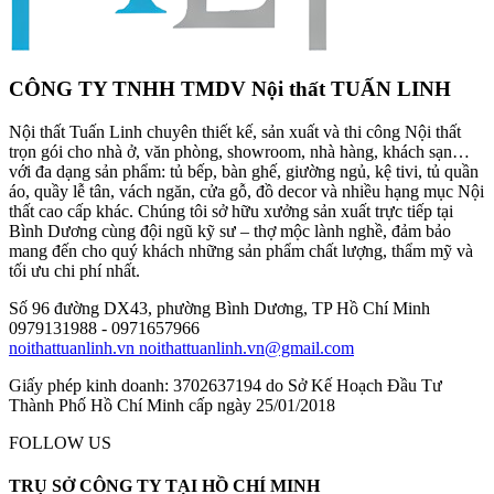
CÔNG TY TNHH TMDV Nội thất TUẤN LINH
Nội thất Tuấn Linh chuyên thiết kế, sản xuất và thi công Nội thất
trọn gói cho nhà ở, văn phòng, showroom, nhà hàng, khách sạn…
với đa dạng sản phẩm: tủ bếp, bàn ghế, giường ngủ, kệ tivi, tủ quần
áo, quầy lễ tân, vách ngăn, cửa gỗ, đồ decor và nhiều hạng mục Nội
thất cao cấp khác. Chúng tôi sở hữu xưởng sản xuất trực tiếp tại
Bình Dương cùng đội ngũ kỹ sư – thợ mộc lành nghề, đảm bảo
mang đến cho quý khách những sản phẩm chất lượng, thẩm mỹ và
tối ưu chi phí nhất.
Số 96 đường DX43, phường Bình Dương, TP Hồ Chí Minh
0979131988 - 0971657966
noithattuanlinh.vn
noithattuanlinh.vn@gmail.com
Giấy phép kinh doanh: 3702637194 do Sở Kế Hoạch Đầu Tư
Thành Phố Hồ Chí Minh cấp ngày 25/01/2018
FOLLOW US
TRỤ SỞ CÔNG TY TẠI HỒ CHÍ MINH