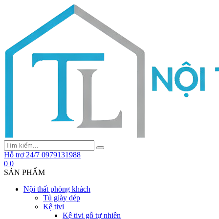
Hỗ trợ 24/7
0979131988
0
0
SẢN PHẨM
Nội thất phòng khách
Tủ giày dép
Kệ tivi
Kệ tivi gỗ tự nhiên