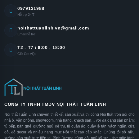
0979131988
Hỗ trợ 24/7
noithattuanlinh.vn@gmail.com
Email hỗ trợ
T2 - T7 / 8:00 - 18:00
Giờ làm việc
CÔNG TY TNHH TMDV NỘI THẤT TUẤN LINH
Nội thất Tuấn Linh chuyên thiết kế, sản xuất và thi công Nội thất trọn gói cho
nhà ở, văn phòng, showroom, nhà hàng, khách sạn… với đa dạng sản phẩm:
tủ bếp, bàn ghế, giường ngủ, kệ tivi, tủ quần áo, quầy lễ tân, vách ngăn, cửa
gỗ, đồ decor và nhiều hạng mục Nội thất cao cấp khác. Chúng tôi sở hữu
xưởng sản xuất trực tiếp tại Bình Dương cùng đội ngũ kỹ sư – thợ mộc lành