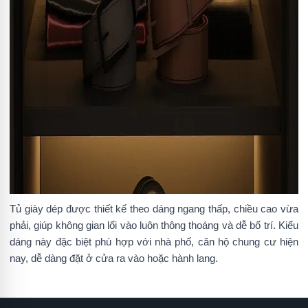
Tủ giày dép được thiết kế theo dáng ngang thấp, chiều cao vừa
phải, giúp không gian lối vào luôn thông thoáng và dễ bố trí. Kiểu
dáng này đặc biệt phù hợp với nhà phố, căn hộ chung cư hiện
nay, dễ dàng đặt ở cửa ra vào hoặc hành lang.