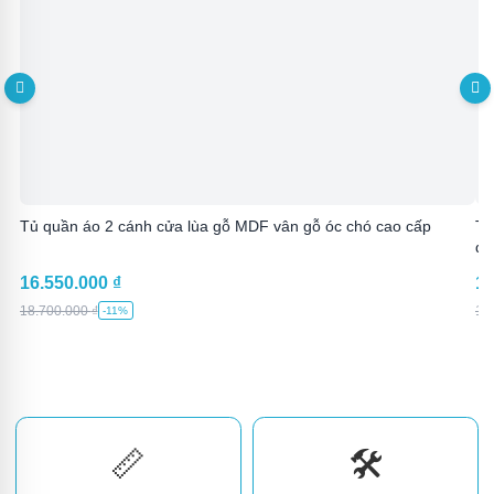
Tủ quần áo 2 cánh cửa lùa gỗ MDF vân gỗ óc chó cao cấp
Tủ
đè
16.550.000
₫
15
18.700.000
₫
17
-11%
📏
🛠️