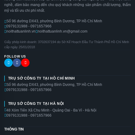
nghề, đảm bảo mang đến cho quý khách những sản phẩm chất lượng, thẩm
mỹ và tối ưu chi phí nhất.
Số 96 đường DX43, phường Bình Dương, TP Hồ Chí Minh
0979131988 - 0971657966
noithattuanlinh.vn
noithattuanlinh.vn@gmail.com
Giấy phép kinh doanh: 3702637194 do Sở Kế Hoạch Đầu Tư Thành Phố Hồ Chí Minh
cấp ngày 25/01/2018
FOLLOW US
TRỤ SỞ CÔNG TY TẠI HỒ CHÍ MINH
Số 96 đường DX43, phường Bình Dương, TP Hồ Chí Minh
0979131988 - 0971657966
TRỤ SỞ CÔNG TY TẠI HÀ NỘI
48 Xóm Tiên Xã Chu Minh - Quảng Oai - Ba Vì - Hà Nội
0979131988 - 0971657966
THÔNG TIN