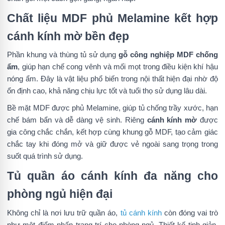
Chất liệu MDF phủ Melamine kết hợp
cánh kính mờ bền đẹp
Phần khung và thùng tủ sử dụng
gỗ công nghiệp MDF chống
ẩm
, giúp hạn chế cong vênh và mối mọt trong điều kiện khí hậu
nóng ẩm. Đây là vật liệu phổ biến trong nội thất hiện đại nhờ độ
ổn định cao, khả năng chịu lực tốt và tuổi thọ sử dụng lâu dài.
Bề mặt MDF được phủ
Melamine, giúp tủ chống trầy xước, hạn
chế bám bẩn và dễ dàng vệ sinh. Riêng
cánh kính mờ
được
gia công chắc chắn, kết hợp cùng khung gỗ MDF, tạo cảm giác
chắc tay khi đóng mở và giữ được vẻ ngoài sang trọng trong
suốt quá trình sử dụng.
Tủ quần áo cánh kính đa năng cho
phòng ngủ hiện đại
Không chỉ là nơi lưu trữ quần áo,
tủ cánh kính
còn đóng vai trò
như một điểm nhấn trang trí cho phòng ngủ. Thiết kế tinh giản,