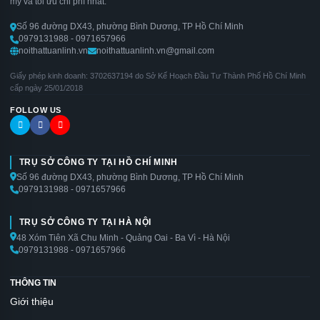
mỹ và tối ưu chi phí nhất.
Số 96 đường DX43, phường Bình Dương, TP Hồ Chí Minh
0979131988 - 0971657966
noithattuanlinh.vn
noithattuanlinh.vn@gmail.com
Giấy phép kinh doanh: 3702637194 do Sở Kế Hoạch Đầu Tư Thành Phố Hồ Chí Minh
cấp ngày 25/01/2018
FOLLOW US
TRỤ SỞ CÔNG TY TẠI HỒ CHÍ MINH
Số 96 đường DX43, phường Bình Dương, TP Hồ Chí Minh
0979131988 - 0971657966
TRỤ SỞ CÔNG TY TẠI HÀ NỘI
48 Xóm Tiên Xã Chu Minh - Quảng Oai - Ba Vì - Hà Nội
0979131988 - 0971657966
THÔNG TIN
Giới thiệu