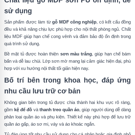
Chất liệu gỗ MDF sơn PU ổn định, dễ
sử dụng
Sản phẩm được làm từ
gỗ MDF công nghiệp
, có kết cấu đồng
đều và khả năng chịu lực phù hợp cho nội thất phòng ngủ. Chất
liệu MDF giúp hạn chế cong vênh và đảm bảo độ ổn định trong
quá trình sử dụng.
Bề mặt tủ được hoàn thiện
sơn màu trắng
, giúp hạn chế bám
bẩn và dễ lau chùi. Lớp sơn mờ mang lại cảm giác hiện đại, phù
hợp với xu hướng nội thất tối giản hiện nay.
Bố trí bên trong khoa học, đáp ứng
nhu cầu lưu trữ cơ bản
Không gian bên trong tủ được chia thành hai khu vực rõ ràng,
gồm
kệ để đồ
và
thanh treo quần áo
, giúp người dùng dễ dàng
phân loại quần áo và phụ kiện. Thiết kế này phù hợp để lưu trữ
quần áo gấp, áo sơ mi, váy và áo khoác ngắn.
Tủ đáp ứng tốt nhu cầu sử dụng cho cá nhân hoặc gia đình nhỏ