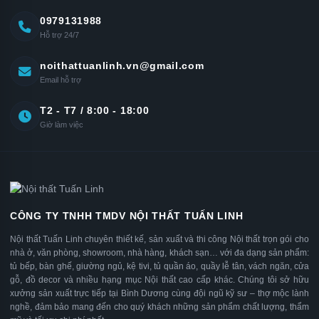
0979131988
Hỗ trợ 24/7
noithattuanlinh.vn@gmail.com
Email hỗ trợ
T2 - T7 / 8:00 - 18:00
Giờ làm việc
CÔNG TY TNHH TMDV NỘI THẤT TUẤN LINH
Nội thất Tuấn Linh chuyên thiết kế, sản xuất và thi công Nội thất trọn gói cho
nhà ở, văn phòng, showroom, nhà hàng, khách sạn… với đa dạng sản phẩm:
tủ bếp, bàn ghế, giường ngủ, kệ tivi, tủ quần áo, quầy lễ tân, vách ngăn, cửa
gỗ, đồ decor và nhiều hạng mục Nội thất cao cấp khác. Chúng tôi sở hữu
xưởng sản xuất trực tiếp tại Bình Dương cùng đội ngũ kỹ sư – thợ mộc lành
nghề, đảm bảo mang đến cho quý khách những sản phẩm chất lượng, thẩm