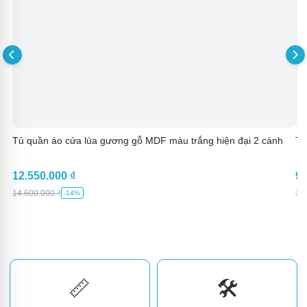
Tủ quần áo cửa lùa gương gỗ MDF màu trắng hiện đại 2 cánh
Tủ
12.550.000
₫
9.
14.600.000
₫
11
-14%
📏
🛠️