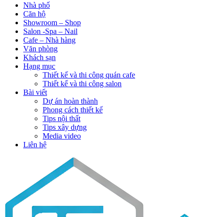
Nhà phố
Căn hộ
Showroom – Shop
Salon -Spa – Nail
Cafe – Nhà hàng
Văn phòng
Khách sạn
Hạng mục
Thiết kế và thi công quán cafe
Thiết kế và thi công salon
Bài viết
Dự án hoàn thành
Phong cách thiết kế
Tips nội thất
Tips xây dựng
Media video
Liên hệ