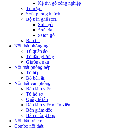
Kệ tivi gỗ công nghiệp
Tủ rượu
Sofa phòng khách
Bộ bàn ghế sofa
Sofa gỗ
Sofa da
Salon gỗ
Bàn trà
Nội thất phòng ngủ
Tủ quần áo
Tủ đầu giường
Giường ngủ
Nội thất phòng bếp
Tủ bếp
Bộ bàn ăn
Nội thất văn phòng
Bàn làm việc
Tủ hồ sơ
Quầy lễ tân
Bàn làm việc nhân viên
Bàn giám đốc
Bàn phòng họp
Nội thất trẻ em
Combo nội thất