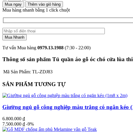
Mua ngay
Thêm vào giỏ hàng
Mua hàng nhanh bằng 1 click chuột
Tư vấn Mua hàng
0979.13.1988
(7:30 - 22:00)
Thông số sản phẩm Tủ quần áo gỗ óc chó cửa lùa thiế
Mã Sản Phẩm:
TL-ZDJ83
SẢN PHẨM TƯƠNG TỰ
Giường ngủ gỗ công nghiệp màu trắng có ngăn kéo 
6.800.000
₫
7.500.000
₫
-9%