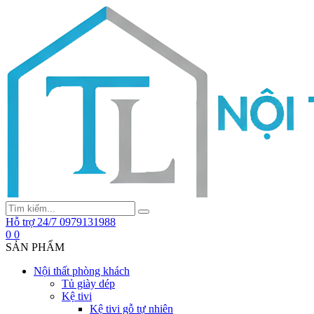
Hỗ trợ 24/7
0979131988
0
0
SẢN PHẨM
Nội thất phòng khách
Tủ giày dép
Kệ tivi
Kệ tivi gỗ tự nhiên