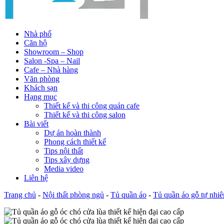
Nhà phố
Căn hộ
Showroom – Shop
Salon -Spa – Nail
Cafe – Nhà hàng
Văn phòng
Khách sạn
Hạng mục
Thiết kế và thi công quán cafe
Thiết kế và thi công salon
Bài viết
Dự án hoàn thành
Phong cách thiết kế
Tips nội thất
Tips xây dựng
Media video
Liên hệ
Trang chủ
-
Nội thất phòng ngủ
-
Tủ quần áo
-
Tủ quần áo gỗ tự nhiê