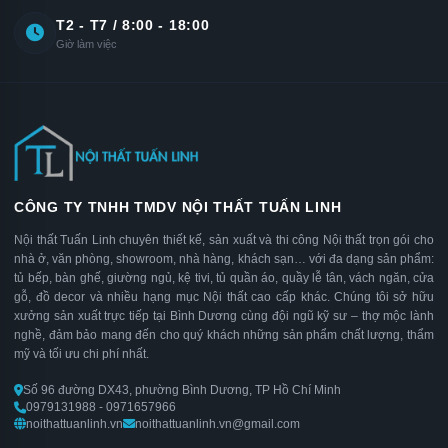
T2 - T7 / 8:00 - 18:00
Giờ làm việc
CÔNG TY TNHH TMDV NỘI THẤT TUẤN LINH
Nội thất Tuấn Linh chuyên thiết kế, sản xuất và thi công Nội thất trọn gói cho
nhà ở, văn phòng, showroom, nhà hàng, khách sạn… với đa dạng sản phẩm:
tủ bếp, bàn ghế, giường ngủ, kệ tivi, tủ quần áo, quầy lễ tân, vách ngăn, cửa
gỗ, đồ decor và nhiều hạng mục Nội thất cao cấp khác. Chúng tôi sở hữu
xưởng sản xuất trực tiếp tại Bình Dương cùng đội ngũ kỹ sư – thợ mộc lành
nghề, đảm bảo mang đến cho quý khách những sản phẩm chất lượng, thẩm
mỹ và tối ưu chi phí nhất.
Số 96 đường DX43, phường Bình Dương, TP Hồ Chí Minh
0979131988 - 0971657966
noithattuanlinh.vn
noithattuanlinh.vn@gmail.com