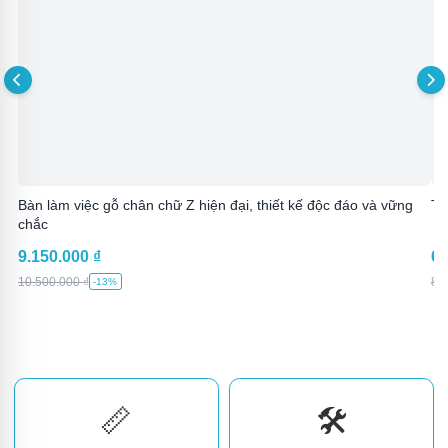
Bàn làm việc gỗ chân chữ Z hiện đại, thiết kế độc đáo và vững
Tủ
chắc
9.150.000
₫
6.
10.500.000
₫
8.
-13%
📏
🛠️