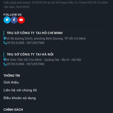
Giấy phép kinh doanh: 3702637194 do Sở Kế Hoạch Đầu Tư Thành Phố Hồ Chí Minh
cấp ngày 25/01/2018
FOLLOW US
TRỤ SỞ CÔNG TY TẠI HỒ CHÍ MINH
Số 96 đường DX43, phường Bình Dương, TP Hồ Chí Minh
0979131988 - 0971657966
TRỤ SỞ CÔNG TY TẠI HÀ NỘI
48 Xóm Tiên Xã Chu Minh - Quảng Oai - Ba Vì - Hà Nội
0979131988 - 0971657966
THÔNG TIN
Giới thiệu
Liên hệ với chúng tôi
Điều khoản sử dụng
CHÍNH SÁCH