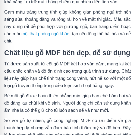
khả năng lưu trữ mà không chiếm quá nhiều diện tích sàn.
Gam màu trắng trung tính giúp không gian phòng ngủ trở nên
sáng sủa, thoáng đãng và rộng rãi hơn về mặt thị giác. Màu sắc
này cũng rất dễ phối hợp với giường ngủ, bàn trang điểm hoặc
các món
nội thất phòng ngủ khác
, tạo nên tổng thể hài hòa và dễ
chịu.
Chất liệu gỗ MDF bền đẹp, dễ sử dụng
Tủ được sản xuất từ cốt gỗ MDF kết hợp ván dăm, mang lại kết
cấu chắc chắn và độ ổn định cao trong quá trình sử dụng. Chất
liệu này giúp hạn chế tình trạng cong vênh, nứt nẻ so với một số
loại gỗ truyền thống trong điều kiện sinh hoạt hằng ngày.
Bề mặt gỗ được hoàn thiện phẳng mịn, giúp hạn chế bám bụi và
dễ dàng lau chùi khi vệ sinh. Người dùng chỉ cần sử dụng khăn
ẩm nhẹ là có thể giữ cho tủ luôn sạch sẽ và như mới.
So với gỗ tự nhiên, gỗ công nghiệp MDF có ưu điểm về giá
thành hợp lý nhưng vẫn đảm bảo tính thẩm mỹ và độ bền. Đây
là lựa chọn phổ biến cho các sản phẩm nội thất phòng ngủ hiện