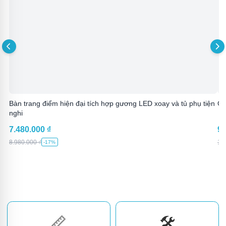
Bàn trang điểm hiện đại tích hợp gương LED xoay và tủ phụ tiện
Gi
nghi
7.480.000
₫
9.
8.980.000
₫
12
-17%
📏
🛠️