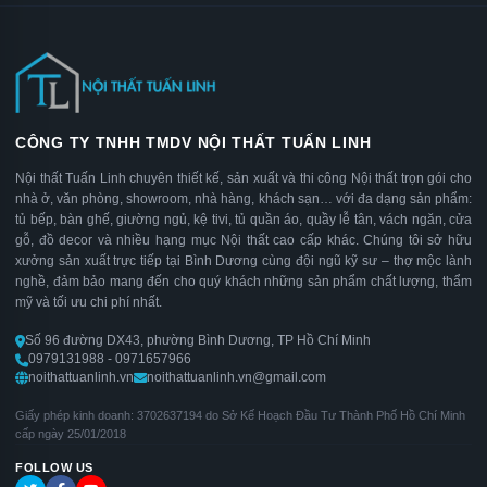
CÔNG TY TNHH TMDV NỘI THẤT TUẤN LINH
Nội thất Tuấn Linh chuyên thiết kế, sản xuất và thi công Nội thất trọn gói cho
nhà ở, văn phòng, showroom, nhà hàng, khách sạn… với đa dạng sản phẩm:
tủ bếp, bàn ghế, giường ngủ, kệ tivi, tủ quần áo, quầy lễ tân, vách ngăn, cửa
gỗ, đồ decor và nhiều hạng mục Nội thất cao cấp khác. Chúng tôi sở hữu
xưởng sản xuất trực tiếp tại Bình Dương cùng đội ngũ kỹ sư – thợ mộc lành
nghề, đảm bảo mang đến cho quý khách những sản phẩm chất lượng, thẩm
mỹ và tối ưu chi phí nhất.
Số 96 đường DX43, phường Bình Dương, TP Hồ Chí Minh
0979131988 - 0971657966
noithattuanlinh.vn
noithattuanlinh.vn@gmail.com
Giấy phép kinh doanh: 3702637194 do Sở Kế Hoạch Đầu Tư Thành Phố Hồ Chí Minh
cấp ngày 25/01/2018
FOLLOW US