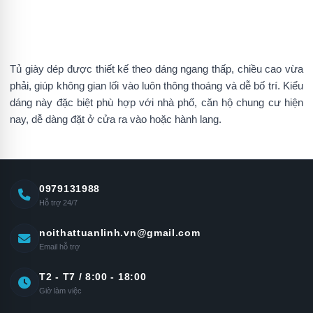
Tủ giày dép được thiết kế theo dáng ngang thấp, chiều cao vừa
phải, giúp không gian lối vào luôn thông thoáng và dễ bố trí. Kiểu
dáng này đặc biệt phù hợp với nhà phố, căn hộ chung cư hiện
nay, dễ dàng đặt ở cửa ra vào hoặc hành lang.
0979131988
Hỗ trợ 24/7
noithattuanlinh.vn@gmail.com
Email hỗ trợ
T2 - T7 / 8:00 - 18:00
Giờ làm việc