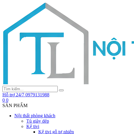
Hỗ trợ 24/7
0979131988
0
0
SẢN PHẨM
Nội thất phòng khách
Tủ giày dép
Kệ tivi
Kệ tivi gỗ tự nhiên