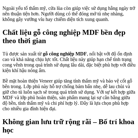
Ngoài yếu tố thẩm mỹ, cửa lùa còn giúp việc sử dụng hằng ngày trở
nên thuận tiện hơn. Người dùng có thể đóng mở tủ nhẹ nhàng,
không gây vướng víu hay chiếm diện tích xung quanh.
Chất liệu gỗ công nghiệp MDF bền đẹp
theo thời gian
Tủ được sản xuất từ
gỗ công nghiệp MDF
, nổi bật với độ ổn định
cao và khả năng chịu lực tốt. Chất liệu này giúp hạn chế tình trạng
cong vênh trong quá trình sử dụng lâu dài, đặc biệt phù hợp với điều
kiện khí hậu nóng ẩm.
Bề mặt hoàn thiện Veneer giúp tăng tính thẩm mỹ và bảo vệ cốt gỗ
bên trong. Lớp phủ này hỗ trợ chống bám bẩn nhẹ, dễ lau chùi và
giữ cho tủ luôn sạch sẽ trong quá trình sử dụng. Với sự kết hợp giữa
MDF và lớp phủ hoàn thiện, sản phẩm mang lại sự cân bằng giữa
độ bền, tính thẩm mỹ và chi phí hợp lý. Đây là lựa chọn phù hợp
cho nhiều gia đình hiện đại.
Không gian lưu trữ rộng rãi – Bố trí khoa
học