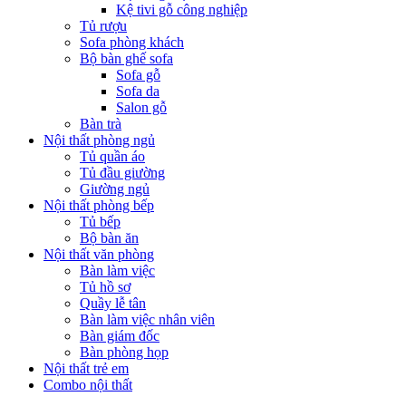
Kệ tivi gỗ công nghiệp
Tủ rượu
Sofa phòng khách
Bộ bàn ghế sofa
Sofa gỗ
Sofa da
Salon gỗ
Bàn trà
Nội thất phòng ngủ
Tủ quần áo
Tủ đầu giường
Giường ngủ
Nội thất phòng bếp
Tủ bếp
Bộ bàn ăn
Nội thất văn phòng
Bàn làm việc
Tủ hồ sơ
Quầy lễ tân
Bàn làm việc nhân viên
Bàn giám đốc
Bàn phòng họp
Nội thất trẻ em
Combo nội thất