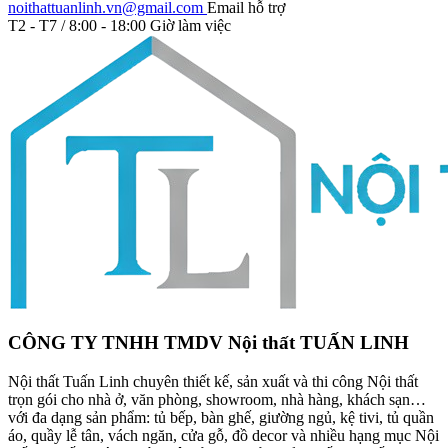
noithattuanlinh.vn@gmail.com
Email hỗ trợ
T2 - T7 / 8:00 - 18:00
Giờ làm việc
CÔNG TY TNHH TMDV Nội thất TUẤN LINH
Nội thất Tuấn Linh chuyên thiết kế, sản xuất và thi công Nội thất
trọn gói cho nhà ở, văn phòng, showroom, nhà hàng, khách sạn…
với đa dạng sản phẩm: tủ bếp, bàn ghế, giường ngủ, kệ tivi, tủ quần
áo, quầy lễ tân, vách ngăn, cửa gỗ, đồ decor và nhiều hạng mục Nội