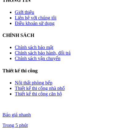
THÔNG TIN
Giới thiệu
Liên hệ với chúng tôi
Điều khoản sử dụng
CHÍNH SÁCH
Chính sách bảo mật
Chính sách bảo hành, đổi trả
Chính sách vận chuyển
Thiết kế thi công
Nội thất phòng bếp
Thiết kế thi công nhà phố
Thiết kế thi công căn hộ
Báo giá nhanh
Trong 5 phút