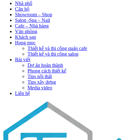
Nhà phố
Căn hộ
Showroom – Shop
Salon -Spa – Nail
Cafe – Nhà hàng
Văn phòng
Khách sạn
Hạng mục
Thiết kế và thi công quán cafe
Thiết kế và thi công salon
Bài viết
Dự án hoàn thành
Phong cách thiết kế
Tips nội thất
Tips xây dựng
Media video
Liên hệ