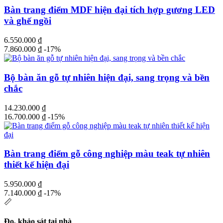
Bàn trang điểm MDF hiện đại tích hợp gương LED
và ghế ngồi
6.550.000
₫
7.860.000
₫
-17%
Bộ bàn ăn gỗ tự nhiên hiện đại, sang trọng và bền
chắc
14.230.000
₫
16.700.000
₫
-15%
Bàn trang điểm gỗ công nghiệp màu teak tự nhiên
thiết kế hiện đại
5.950.000
₫
7.140.000
₫
-17%
📏
Đo, khảo sát tại nhà