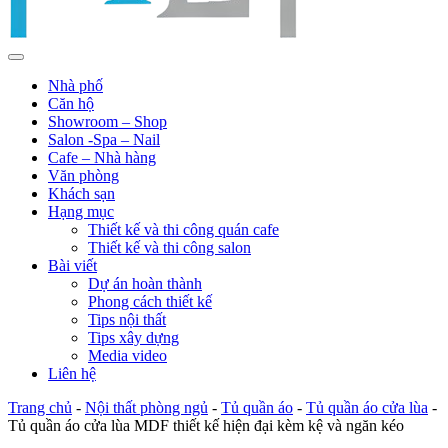
Nhà phố
Căn hộ
Showroom – Shop
Salon -Spa – Nail
Cafe – Nhà hàng
Văn phòng
Khách sạn
Hạng mục
Thiết kế và thi công quán cafe
Thiết kế và thi công salon
Bài viết
Dự án hoàn thành
Phong cách thiết kế
Tips nội thất
Tips xây dựng
Media video
Liên hệ
Trang chủ
-
Nội thất phòng ngủ
-
Tủ quần áo
-
Tủ quần áo cửa lùa
-
Tủ quần áo cửa lùa MDF thiết kế hiện đại kèm kệ và ngăn kéo