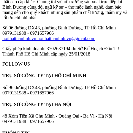
thất cao cấp khác. Chúng tôi sở hữu xưởng sản xuất trực tiếp tại
Bình Dương cùng đội ngũ kỹ sư – thợ mộc lành nghề, đảm bảo
mang đến cho quý khách những sản phẩm chất lượng, thẩm mỹ và
tối ưu chi phí nhất.
Số 96 đường DX43, phường Bình Dương, TP Hồ Chí Minh
0979131988 - 0971657966
noithattuanlinh.vn
noithattuanlinh.vn@gmail.com
Giấy phép kinh doanh: 3702637194 do Sở Kế Hoạch Đầu Tư
Thành Phố Hồ Chí Minh cấp ngày 25/01/2018
FOLLOW US
TRỤ SỞ CÔNG TY TẠI HỒ CHÍ MINH
Số 96 đường DX43, phường Bình Dương, TP Hồ Chí Minh
0979131988 - 0971657966
TRỤ SỞ CÔNG TY TẠI HÀ NỘI
48 Xóm Tiên Xã Chu Minh - Quảng Oai - Ba Vì - Hà Nội
0979131988 - 0971657966