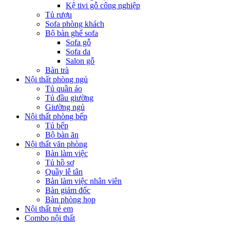
Kệ tivi gỗ công nghiệp
Tủ rượu
Sofa phòng khách
Bộ bàn ghế sofa
Sofa gỗ
Sofa da
Salon gỗ
Bàn trà
Nội thất phòng ngủ
Tủ quần áo
Tủ đầu giường
Giường ngủ
Nội thất phòng bếp
Tủ bếp
Bộ bàn ăn
Nội thất văn phòng
Bàn làm việc
Tủ hồ sơ
Quầy lễ tân
Bàn làm việc nhân viên
Bàn giám đốc
Bàn phòng họp
Nội thất trẻ em
Combo nội thất