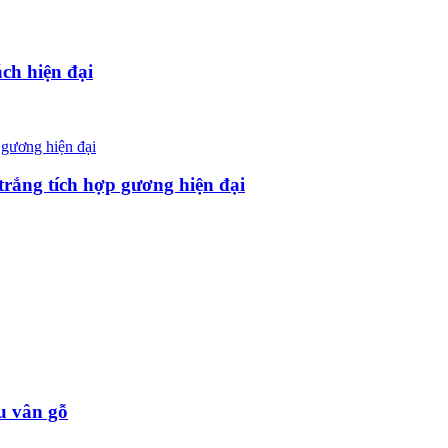
ch hiện đại
rắng tích hợp gương hiện đại
u vân gỗ