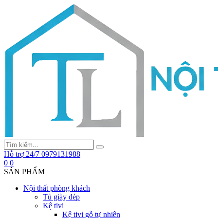
Hỗ trợ 24/7
0979131988
0
0
SẢN PHẨM
Nội thất phòng khách
Tủ giày dép
Kệ tivi
Kệ tivi gỗ tự nhiên