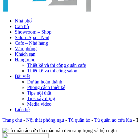
Nhà phố
Căn hộ
Showroom – Shop
Salon -Spa – Nail
Cafe – Nhà hàng
Văn phòng
Khách sạn
Hạng mục
Thiết kế và thi công quán cafe
Thiết kế và thi công salon
Bài viết
Dự án hoàn thành
Phong cách thiết kế
Tips nội thất
Tips xây dựng
Media video
Liên hệ
Trang chủ
-
Nội thất phòng ngủ
-
Tủ quần áo
-
Tủ quần áo cửa lùa
-
T