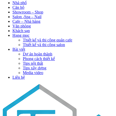
Nhà phố
Căn hộ
Showroom – Shop
Salon -Spa – Nail
Cafe – Nhà hàng
Văn phòng
Khách sạn
Hạng mục
Thiết kế và thi công quán cafe
Thiết kế và thi công salon
Bài viết
Dự án hoàn thành
Phong cách thiết kế
Tips nội thất
Tips xây dựng
Media video
Liên hệ