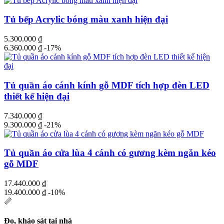
Tủ bếp Acrylic bóng màu xanh hiện đại
5.300.000
₫
6.360.000
₫
-17%
Tủ quần áo cánh kính gỗ MDF tích hợp đèn LED
thiết kế hiện đại
7.340.000
₫
9.300.000
₫
-21%
Tủ quần áo cửa lùa 4 cánh có gương kèm ngăn kéo
gỗ MDF
17.440.000
₫
19.400.000
₫
-10%
📏
Đo, khảo sát tại nhà