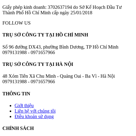
Giấy phép kinh doanh: 3702637194 do Sở Kế Hoạch Đầu Tư
Thành Phố Hồ Chí Minh cấp ngày 25/01/2018
FOLLOW US
TRỤ SỞ CÔNG TY TẠI HỒ CHÍ MINH
Số 96 đường DX43, phường Bình Dương, TP Hồ Chí Minh
0979131988 - 0971657966
TRỤ SỞ CÔNG TY TẠI HÀ NỘI
48 Xóm Tiên Xã Chu Minh - Quảng Oai - Ba Vì - Hà Nội
0979131988 - 0971657966
THÔNG TIN
Giới thiệu
Liên hệ với chúng tôi
Điều khoản sử dụng
CHÍNH SÁCH