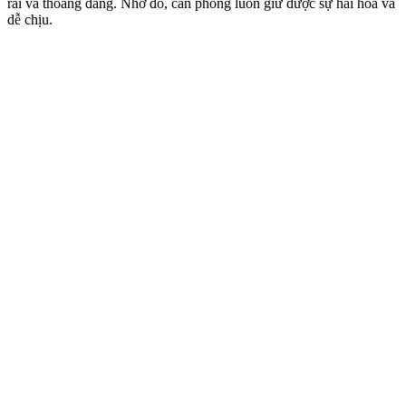
rãi và thoáng đãng. Nhờ đó, căn phòng luôn giữ được sự hài hòa và
dễ chịu.