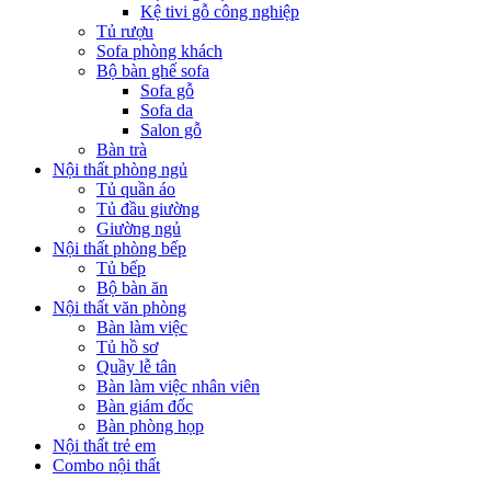
Kệ tivi gỗ công nghiệp
Tủ rượu
Sofa phòng khách
Bộ bàn ghế sofa
Sofa gỗ
Sofa da
Salon gỗ
Bàn trà
Nội thất phòng ngủ
Tủ quần áo
Tủ đầu giường
Giường ngủ
Nội thất phòng bếp
Tủ bếp
Bộ bàn ăn
Nội thất văn phòng
Bàn làm việc
Tủ hồ sơ
Quầy lễ tân
Bàn làm việc nhân viên
Bàn giám đốc
Bàn phòng họp
Nội thất trẻ em
Combo nội thất