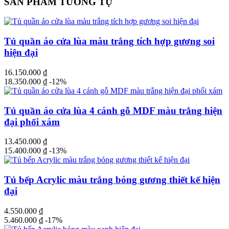
SẢN PHẨM TƯƠNG TỰ
Tủ quần áo cửa lùa màu trắng tích hợp gương soi
hiện đại
16.150.000
₫
18.350.000
₫
-12%
Tủ quần áo cửa lùa 4 cánh gỗ MDF màu trắng hiện
đại phối xám
13.450.000
₫
15.400.000
₫
-13%
Tủ bếp Acrylic màu trắng bóng gương thiết kế hiện
đại
4.550.000
₫
5.460.000
₫
-17%