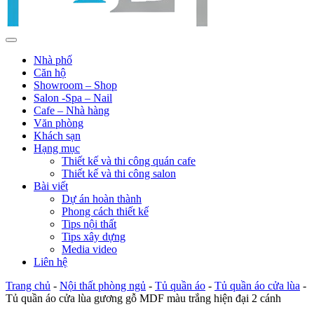
Nhà phố
Căn hộ
Showroom – Shop
Salon -Spa – Nail
Cafe – Nhà hàng
Văn phòng
Khách sạn
Hạng mục
Thiết kế và thi công quán cafe
Thiết kế và thi công salon
Bài viết
Dự án hoàn thành
Phong cách thiết kế
Tips nội thất
Tips xây dựng
Media video
Liên hệ
Trang chủ
-
Nội thất phòng ngủ
-
Tủ quần áo
-
Tủ quần áo cửa lùa
-
Tủ quần áo cửa lùa gương gỗ MDF màu trắng hiện đại 2 cánh