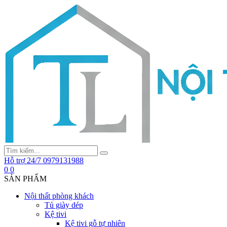
Hỗ trợ 24/7
0979131988
0
0
SẢN PHẨM
Nội thất phòng khách
Tủ giày dép
Kệ tivi
Kệ tivi gỗ tự nhiên