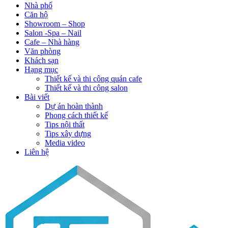
Nhà phố
Căn hộ
Showroom – Shop
Salon -Spa – Nail
Cafe – Nhà hàng
Văn phòng
Khách sạn
Hạng mục
Thiết kế và thi công quán cafe
Thiết kế và thi công salon
Bài viết
Dự án hoàn thành
Phong cách thiết kế
Tips nội thất
Tips xây dựng
Media video
Liên hệ