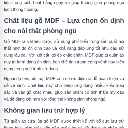
tiện trong sinh hoạt hằng ngày và giúp không gian phòng ngủ
luôn thông thoáng.
Chất liệu gỗ MDF – Lựa chọn ổn định
cho nội thất phòng ngủ
Gỗ MDF là vật liệu được sử dụng phổ biến trong sản xuất nội
thất nhờ độ ổn định cao và khả năng đáp ứng tốt nhu cầu sử
dụng lâu dài. Với kết cấu gỗ ép chắc chắn, MDF giúp tủ quần áo
duy trì form dáng ổn định, hạn chế tình trạng cong vênh hay biến
dạng trong quá trình sử dụng.
Ngoài độ bền, bề mặt MDF còn có ưu điểm là dễ hoàn thiện và
dễ vệ sinh. Chất liệu này cho phép ứng dụng nhiều kiểu màu
sắc và vân gỗ khác nhau, giúp sản phẩm có tính thẩm mỹ cao
và dễ dàng kết hợp với tổng thể không gian phòng ngủ.
Không gian lưu trữ hợp lý
Tủ quần áo cửa lùa gỗ MDF được thiết kế với bố cục lưu trữ
khoa học, giúp việc sắp xếp quần áo và đồ dùng cá nhân trở