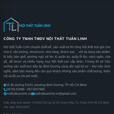
CÔNG TY TNHH TMDV NỘI THẤT TUẤN LINH
Nội thất Tuấn Linh chuyên thiết kế, sản xuất và thi công Nội thất trọn gói cho
nhà ở, văn phòng, showroom, nhà hàng, khách sạn… với đa dạng sản phẩm:
tủ bếp, bàn ghế, giường ngủ, kệ tivi, tủ quần áo, quầy lễ tân, vách ngăn, cửa
gỗ, đồ decor và nhiều hạng mục Nội thất cao cấp khác. Chúng tôi sở hữu
xưởng sản xuất trực tiếp tại Bình Dương cùng đội ngũ kỹ sư – thợ mộc lành
nghề, đảm bảo mang đến cho quý khách những sản phẩm chất lượng, thẩm
mỹ và tối ưu chi phí nhất.
Số 96 đường DX43, phường Bình Dương, TP Hồ Chí Minh
0979131988 - 0971657966
noithattuanlinh.vn
noithattuanlinh.vn@gmail.com
Giấy phép kinh doanh: 3702637194 do Sở Kế Hoạch Đầu Tư Thành Phố Hồ Chí Minh
cấp ngày 25/01/2018