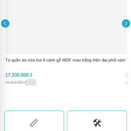
Tủ quần áo cửa lùa 4 cánh gỗ MDF màu trắng hiện đại phối xám
Tủ
17.330.000
₫
3.
19.400.000
₫
4.
-11%
📏
🛠️