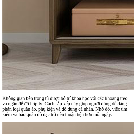
Không gian bên trong tủ được bố trí khoa học với các khoang treo
và ngăn để đồ hợp lý. Cách sắp xếp này giúp người dùng dễ dàng
phân loại quần áo, phụ kiện và đồ dùng cá nhân. Nhờ đó, việc tìm
kiếm và bảo quản đồ đạc trở nên thuận tiện hơn mỗi ngày.