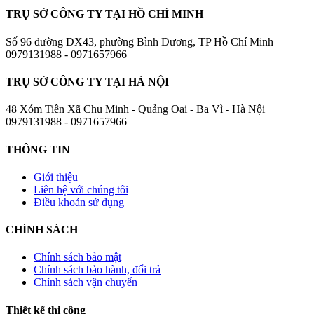
TRỤ SỞ CÔNG TY TẠI HỒ CHÍ MINH
Số 96 đường DX43, phường Bình Dương, TP Hồ Chí Minh
0979131988 - 0971657966
TRỤ SỞ CÔNG TY TẠI HÀ NỘI
48 Xóm Tiên Xã Chu Minh - Quảng Oai - Ba Vì - Hà Nội
0979131988 - 0971657966
THÔNG TIN
Giới thiệu
Liên hệ với chúng tôi
Điều khoản sử dụng
CHÍNH SÁCH
Chính sách bảo mật
Chính sách bảo hành, đổi trả
Chính sách vận chuyển
Thiết kế thi công