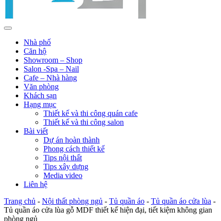
Nhà phố
Căn hộ
Showroom – Shop
Salon -Spa – Nail
Cafe – Nhà hàng
Văn phòng
Khách sạn
Hạng mục
Thiết kế và thi công quán cafe
Thiết kế và thi công salon
Bài viết
Dự án hoàn thành
Phong cách thiết kế
Tips nội thất
Tips xây dựng
Media video
Liên hệ
Trang chủ
-
Nội thất phòng ngủ
-
Tủ quần áo
-
Tủ quần áo cửa lùa
-
Tủ quần áo cửa lùa gỗ MDF thiết kế hiện đại, tiết kiệm không gian
phòng ngủ