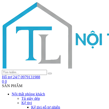
Hỗ trợ 24/7
0979131988
0
0
SẢN PHẨM
Nội thất phòng khách
Tủ giày dép
Kệ tivi
Kệ tivi gỗ tự nhiên