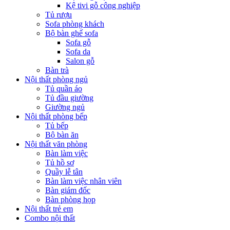
Kệ tivi gỗ công nghiệp
Tủ rượu
Sofa phòng khách
Bộ bàn ghế sofa
Sofa gỗ
Sofa da
Salon gỗ
Bàn trà
Nội thất phòng ngủ
Tủ quần áo
Tủ đầu giường
Giường ngủ
Nội thất phòng bếp
Tủ bếp
Bộ bàn ăn
Nội thất văn phòng
Bàn làm việc
Tủ hồ sơ
Quầy lễ tân
Bàn làm việc nhân viên
Bàn giám đốc
Bàn phòng họp
Nội thất trẻ em
Combo nội thất