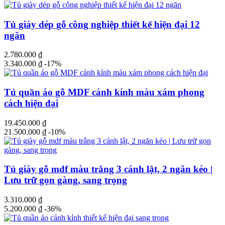
Tủ giày dép gỗ công nghiệp thiết kế hiện đại 12
ngăn
2.780.000
₫
3.340.000
₫
-17%
Tủ quần áo gỗ MDF cánh kính màu xám phong
cách hiện đại
19.450.000
₫
21.500.000
₫
-10%
Tủ giày gỗ mdf màu trắng 3 cánh lật, 2 ngăn kéo |
Lưu trữ gọn gàng, sang trọng
3.310.000
₫
5.200.000
₫
-36%