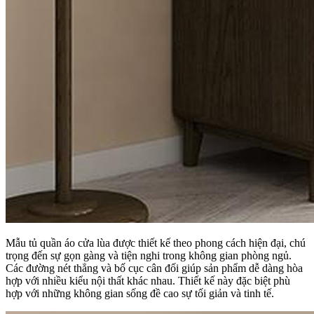
Mẫu tủ quần áo cửa lùa được thiết kế theo phong cách hiện đại, chú
trọng đến sự gọn gàng và tiện nghi trong không gian phòng ngủ.
Các đường nét thẳng và bố cục cân đối giúp sản phẩm dễ dàng hòa
hợp với nhiều kiểu nội thất khác nhau. Thiết kế này đặc biệt phù
hợp với những không gian sống đề cao sự tối giản và tinh tế.