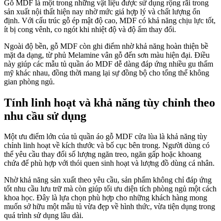
Gỗ MDF là một trong những vật liệu được sử dụng rộng rãi trong
sản xuất nội thất hiện nay nhờ mức giá hợp lý và chất lượng ổn
định. Với cấu trúc gỗ ép mật độ cao, MDF có khả năng chịu lực tốt,
ít bị cong vênh, co ngót khi nhiệt độ và độ ẩm thay đổi.
Ngoài độ bền, gỗ MDF còn ghi điểm nhờ khả năng hoàn thiện bề
mặt đa dạng, từ phủ Melamine vân gỗ đến sơn màu hiện đại. Điều
này giúp các mẫu tủ quần áo MDF dễ dàng đáp ứng nhiều gu thẩm
mỹ khác nhau, đồng thời mang lại sự đồng bộ cho tổng thể không
gian phòng ngủ.
Tính linh hoạt và khả năng tùy chỉnh theo
nhu cầu sử dụng
Một ưu điểm lớn của tủ quần áo gỗ MDF cửa lùa là khả năng tùy
chỉnh linh hoạt về kích thước và bố cục bên trong. Người dùng có
thể yêu cầu thay đổi số lượng ngăn treo, ngăn gấp hoặc khoang
chứa để phù hợp với thói quen sinh hoạt và lượng đồ dùng cá nhân.
Nhờ khả năng sản xuất theo yêu cầu, sản phẩm không chỉ đáp ứng
tốt nhu cầu lưu trữ mà còn giúp tối ưu diện tích phòng ngủ một cách
khoa học. Đây là lựa chọn phù hợp cho những khách hàng mong
muốn sở hữu một mẫu tủ vừa đẹp về hình thức, vừa tiện dụng trong
quá trình sử dụng lâu dài.