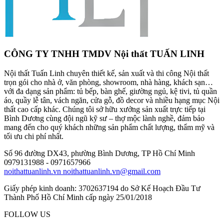
CÔNG TY TNHH TMDV Nội thất TUẤN LINH
Nội thất Tuấn Linh chuyên thiết kế, sản xuất và thi công Nội thất
trọn gói cho nhà ở, văn phòng, showroom, nhà hàng, khách sạn…
với đa dạng sản phẩm: tủ bếp, bàn ghế, giường ngủ, kệ tivi, tủ quần
áo, quầy lễ tân, vách ngăn, cửa gỗ, đồ decor và nhiều hạng mục Nội
thất cao cấp khác. Chúng tôi sở hữu xưởng sản xuất trực tiếp tại
Bình Dương cùng đội ngũ kỹ sư – thợ mộc lành nghề, đảm bảo
mang đến cho quý khách những sản phẩm chất lượng, thẩm mỹ và
tối ưu chi phí nhất.
Số 96 đường DX43, phường Bình Dương, TP Hồ Chí Minh
0979131988 - 0971657966
noithattuanlinh.vn
noithattuanlinh.vn@gmail.com
Giấy phép kinh doanh: 3702637194 do Sở Kế Hoạch Đầu Tư
Thành Phố Hồ Chí Minh cấp ngày 25/01/2018
FOLLOW US