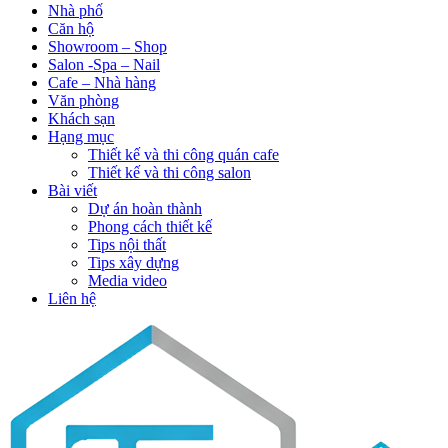
Nhà phố
Căn hộ
Showroom – Shop
Salon -Spa – Nail
Cafe – Nhà hàng
Văn phòng
Khách sạn
Hạng mục
Thiết kế và thi công quán cafe
Thiết kế và thi công salon
Bài viết
Dự án hoàn thành
Phong cách thiết kế
Tips nội thất
Tips xây dựng
Media video
Liên hệ