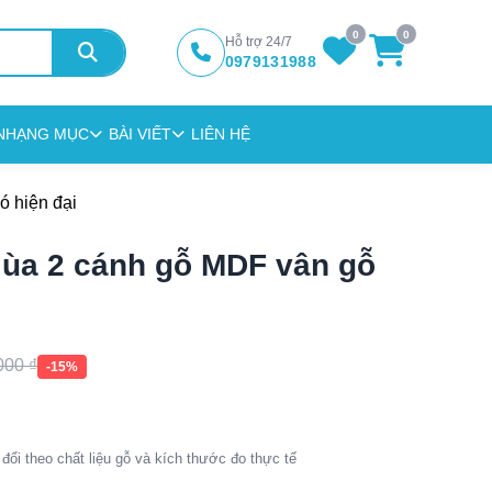
0
0
Hỗ trợ 24/7
0979131988
N
HẠNG MỤC
BÀI VIẾT
LIÊN HỆ
ó hiện đại
lùa 2 cánh gỗ MDF vân gỗ
.000
₫
-15%
đổi theo chất liệu gỗ và kích thước đo thực tế