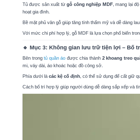
Tủ được sản xuất từ
gỗ công nghiệp MDF
, mang lại độ
hoạt gia đình.
Bề mặt phủ vân gỗ giúp tăng tính thẩm mỹ và dễ dàng lau 
Với mức chi phí hợp lý, gỗ MDF là lựa chọn phổ biến tro
🔹 Mục 3: Không gian lưu trữ tiện lợi – Bố t
Bên trong
tủ quần áo
được chia thành
2 khoang treo qu
mi, váy dài, áo khoác hoặc đồ công sở.
Phía dưới là
các kệ cố định
, có thể sử dụng để cất giữ q
Cách bố trí hợp lý giúp người dùng dễ dàng sắp xếp và t