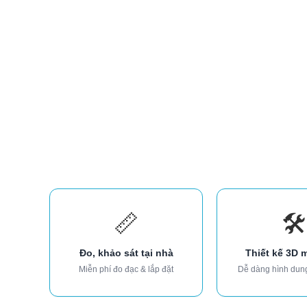
📏
🛠️
Đo, khảo sát tại nhà
Thiết kế 3D 
Miễn phí đo đạc & lắp đặt
Dễ dàng hình dun