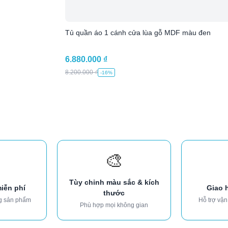
Tủ quần áo 1 cánh cửa lùa gỗ MDF màu đen
6.880.000
₫
8.200.000
₫
-16%
🎨
Tùy chỉnh màu sắc & kích
miễn phí
Giao 
thước
g sản phẩm
Hỗ trợ vận
Phù hợp mọi không gian