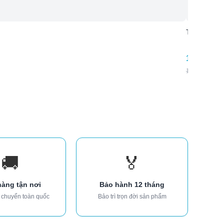
Tủ quần áo 
13.860.00
15.300.000
₫
🚚
🏅
hàng tận nơi
Bảo hành 12 tháng
 chuyển toàn quốc
Bảo trì trọn đời sản phẩm