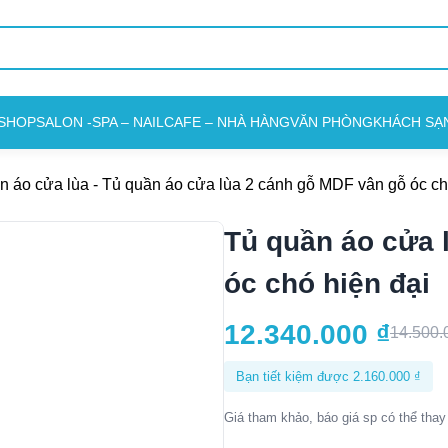
SHOP
SALON -SPA – NAIL
CAFE – NHÀ HÀNG
VĂN PHÒNG
KHÁCH SẠ
n áo cửa lùa
-
Tủ quần áo cửa lùa 2 cánh gỗ MDF vân gỗ óc ch
Tủ quần áo cửa 
óc chó hiện đại
12.340.000
₫
14.500
Bạn tiết kiệm được
2.160.000
₫
Giá tham khảo, báo giá sp có thể thay 