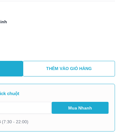
Linh
THÊM VÀO GIỎ HÀNG
ick chuột
8
(7:30 - 22:00)