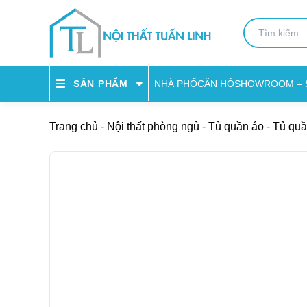
NHÀ PHỐ
CĂN HỘ
SHOWROOM – 
SẢN PHẨM
Trang chủ
-
Nội thất phòng ngủ
-
Tủ quần áo
-
Tủ quầ