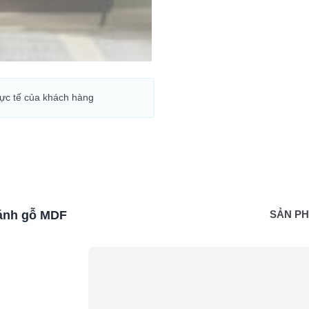
hực tế của khách hàng
cánh gỗ MDF
SẢN P