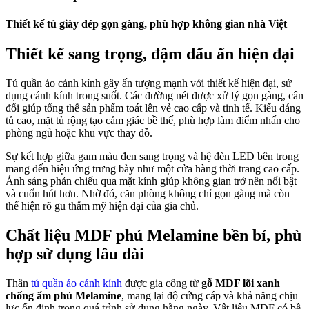
Thiết kế tủ giày dép gọn gàng, phù hợp không gian nhà Việt
Thiết kế sang trọng, đậm dấu ấn hiện đại
Tủ quần áo cánh kính gây ấn tượng mạnh với thiết kế hiện đại, sử
dụng cánh kính trong suốt. Các đường nét được xử lý gọn gàng, cân
đối giúp tổng thể sản phẩm toát lên vẻ cao cấp và tinh tế. Kiểu dáng
tủ cao, mặt tủ rộng tạo cảm giác bề thế, phù hợp làm điểm nhấn cho
phòng ngủ hoặc khu vực thay đồ.
Sự kết hợp giữa gam màu đen sang trọng và hệ đèn LED bên trong
mang đến hiệu ứng trưng bày như một cửa hàng thời trang cao cấp.
Ánh sáng phản chiếu qua mặt kính giúp không gian trở nên nổi bật
và cuốn hút hơn. Nhờ đó, căn phòng không chỉ gọn gàng mà còn
thể hiện rõ gu thẩm mỹ hiện đại của gia chủ.
Chất liệu MDF phủ Melamine bền bỉ, phù
hợp sử dụng lâu dài
Thân
tủ quần áo cánh kính
được gia công từ
gỗ MDF lõi xanh
chống ẩm phủ Melamine
, mang lại độ cứng cáp và khả năng chịu
lực ổn định trong quá trình sử dụng hằng ngày. Vật liệu MDF có bề