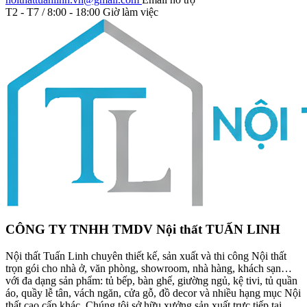
T2 - T7 / 8:00 - 18:00
Giờ làm việc
CÔNG TY TNHH TMDV Nội thất TUẤN LINH
Nội thất Tuấn Linh chuyên thiết kế, sản xuất và thi công Nội thất
trọn gói cho nhà ở, văn phòng, showroom, nhà hàng, khách sạn…
với đa dạng sản phẩm: tủ bếp, bàn ghế, giường ngủ, kệ tivi, tủ quần
áo, quầy lễ tân, vách ngăn, cửa gỗ, đồ decor và nhiều hạng mục Nội
thất cao cấp khác. Chúng tôi sở hữu xưởng sản xuất trực tiếp tại