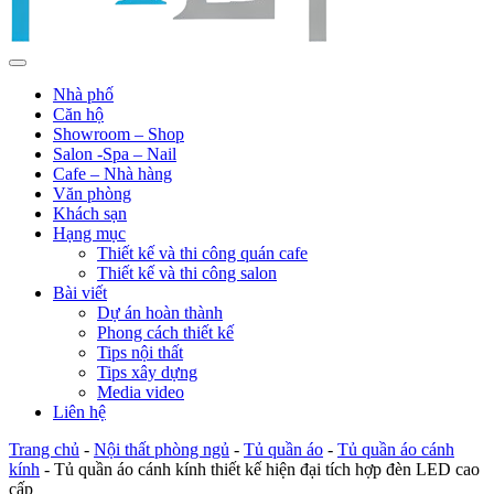
Nhà phố
Căn hộ
Showroom – Shop
Salon -Spa – Nail
Cafe – Nhà hàng
Văn phòng
Khách sạn
Hạng mục
Thiết kế và thi công quán cafe
Thiết kế và thi công salon
Bài viết
Dự án hoàn thành
Phong cách thiết kế
Tips nội thất
Tips xây dựng
Media video
Liên hệ
Trang chủ
-
Nội thất phòng ngủ
-
Tủ quần áo
-
Tủ quần áo cánh
kính
-
Tủ quần áo cánh kính thiết kế hiện đại tích hợp đèn LED cao
cấp