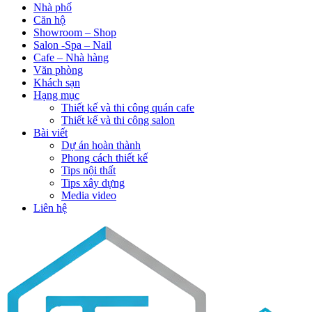
Nhà phố
Căn hộ
Showroom – Shop
Salon -Spa – Nail
Cafe – Nhà hàng
Văn phòng
Khách sạn
Hạng mục
Thiết kế và thi công quán cafe
Thiết kế và thi công salon
Bài viết
Dự án hoàn thành
Phong cách thiết kế
Tips nội thất
Tips xây dựng
Media video
Liên hệ