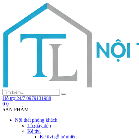
Hỗ trợ 24/7
0979131988
0
0
SẢN PHẨM
Nội thất phòng khách
Tủ giày dép
Kệ tivi
Kệ tivi gỗ tự nhiên