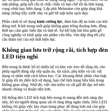
mặt phẳng, giúp kết cấu tủ chắc chắn và hạn chế tối đa tình trạng
cong vênh hay biến dạng. Lớp phủ Melamine còn giúp tăng khả
năng chống trầy xước nhẹ và giữ bề mặt luôn sạch đẹp.
Phần cánh tủ sử dụng
kính cường lực
, đảm bảo độ an toàn cao khi
đóng mở. Kính trong suốt giúp không gian trông thoáng hơn, đồng
thời tạo cảm giác hiện đại và tinh tế. Sự kết hợp hài hòa giữa gỗ
công nghiệp và kính giúp sản phẩm vừa bền, vừa đáp ứng tốt yêu
cầu thẩm mỹ của nội thất hiện đại.
Không gian lưu trữ rộng rãi, tích hợp đèn
LED tiện nghi
Bên trong tủ được bố trí nhiều kệ và khu vực treo đồ rộng rãi, cho
phép người dùng sắp xếp quần áo, túi xách, phụ kiện và các vật
dụng cá nhân một cách khoa học. Các khoang được phân chia hợp
lý giúp tối ưu diện tích sử dụng, hạn chế tình trạng bừa bộn trong
không gian sống. Nhờ đó, việc tìm kiếm và cất giữ đồ đạc trở nên
nhanh chóng và thuận tiện hơn.
Hệ thống đèn LED tích hợp bên trong tủ mang đến ánh sáng dịu
nhẹ, hỗ trợ người dùng quan sát rõ ràng từng ngăn chứa. Đèn LED
không chỉ giúp việc lựa chọn trang phục dễ dàng hơn mà còn góp
phần tăng tính thẩm mỹ cho sản phẩm. Đây là giải pháp lưu trữ hiện