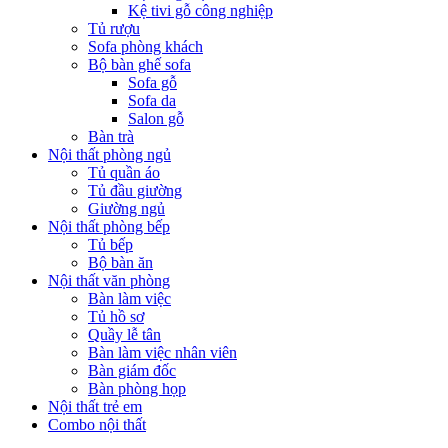
Kệ tivi gỗ công nghiệp
Tủ rượu
Sofa phòng khách
Bộ bàn ghế sofa
Sofa gỗ
Sofa da
Salon gỗ
Bàn trà
Nội thất phòng ngủ
Tủ quần áo
Tủ đầu giường
Giường ngủ
Nội thất phòng bếp
Tủ bếp
Bộ bàn ăn
Nội thất văn phòng
Bàn làm việc
Tủ hồ sơ
Quầy lễ tân
Bàn làm việc nhân viên
Bàn giám đốc
Bàn phòng họp
Nội thất trẻ em
Combo nội thất