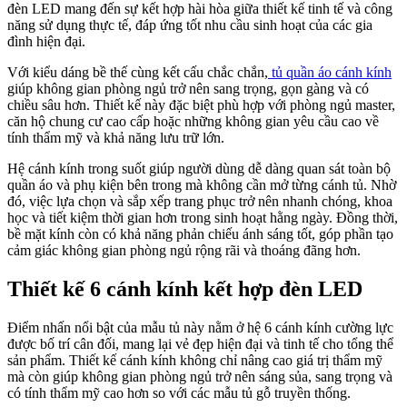
đèn LED mang đến sự kết hợp hài hòa giữa thiết kế tinh tế và công
năng sử dụng thực tế, đáp ứng tốt nhu cầu sinh hoạt của các gia
đình hiện đại.
Với kiểu dáng bề thế cùng kết cấu chắc chắn,
tủ quần áo cánh kính
giúp không gian phòng ngủ trở nên sang trọng, gọn gàng và có
chiều sâu hơn. Thiết kế này đặc biệt phù hợp với phòng ngủ master,
căn hộ chung cư cao cấp hoặc những không gian yêu cầu cao về
tính thẩm mỹ và khả năng lưu trữ lớn.
Hệ cánh kính trong suốt giúp người dùng dễ dàng quan sát toàn bộ
quần áo và phụ kiện bên trong mà không cần mở từng cánh tủ. Nhờ
đó, việc lựa chọn và sắp xếp trang phục trở nên nhanh chóng, khoa
học và tiết kiệm thời gian hơn trong sinh hoạt hằng ngày. Đồng thời,
bề mặt kính còn có khả năng phản chiếu ánh sáng tốt, góp phần tạo
cảm giác không gian phòng ngủ rộng rãi và thoáng đãng hơn.
Thiết kế 6 cánh kính kết hợp đèn LED
Điểm nhấn nổi bật của mẫu tủ này nằm ở hệ 6 cánh kính cường lực
được bố trí cân đối, mang lại vẻ đẹp hiện đại và tinh tế cho tổng thể
sản phẩm. Thiết kế cánh kính không chỉ nâng cao giá trị thẩm mỹ
mà còn giúp không gian phòng ngủ trở nên sáng sủa, sang trọng và
có tính thẩm mỹ cao hơn so với các mẫu tủ gỗ truyền thống.