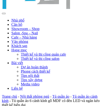
Nhà phố
Căn hộ
Showroom – Shop
Salon -Spa – Nail
Cafe – Nhà hàng
Văn phòng
Khách sạn
Hạng mục
Thiết kế và thi công quán cafe
Thiết kế và thi công salon
Bài viết
Dự án hoàn thành
Phong cách thiết kế
Tips nội thất
Tips xây dựng
Media video
Liên hệ
Trang chủ
-
Nội thất phòng ngủ
-
Tủ quần áo
-
Tủ quần áo cánh
kính
-
Tủ quần áo 6 cánh kính gỗ MDF có đèn LED và ngăn kéo
thiết kế hiện đại