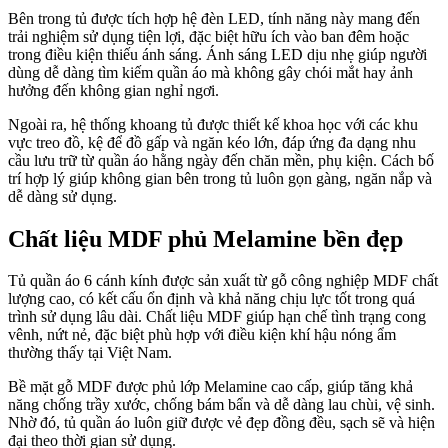
Bên trong tủ được tích hợp hệ đèn LED, tính năng này mang đến
trải nghiệm sử dụng tiện lợi, đặc biệt hữu ích vào ban đêm hoặc
trong điều kiện thiếu ánh sáng. Ánh sáng LED dịu nhẹ giúp người
dùng dễ dàng tìm kiếm quần áo mà không gây chói mắt hay ảnh
hưởng đến không gian nghỉ ngơi.
Ngoài ra, hệ thống khoang tủ được thiết kế khoa học với các khu
vực treo đồ, kệ để đồ gấp và ngăn kéo lớn, đáp ứng đa dạng nhu
cầu lưu trữ từ quần áo hằng ngày đến chăn mền, phụ kiện. Cách bố
trí hợp lý giúp không gian bên trong tủ luôn gọn gàng, ngăn nắp và
dễ dàng sử dụng.
Chất liệu MDF phủ Melamine bền đẹp
Tủ quần áo 6 cánh kính được sản xuất từ gỗ công nghiệp MDF chất
lượng cao, có kết cấu ổn định và khả năng chịu lực tốt trong quá
trình sử dụng lâu dài. Chất liệu MDF giúp hạn chế tình trạng cong
vênh, nứt nẻ, đặc biệt phù hợp với điều kiện khí hậu nóng ẩm
thường thấy tại Việt Nam.
Bề mặt gỗ MDF được phủ lớp Melamine cao cấp, giúp tăng khả
năng chống trầy xước, chống bám bẩn và dễ dàng lau chùi, vệ sinh.
Nhờ đó, tủ quần áo luôn giữ được vẻ đẹp đồng đều, sạch sẽ và hiện
đại theo thời gian sử dụng.