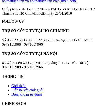
noithattuanlinh.vn
noithattuanlinh.vn@gmail.com
Giấy phép kinh doanh: 3702637194 do Sở Kế Hoạch Đầu Tư
Thành Phố Hồ Chí Minh cấp ngày 25/01/2018
FOLLOW US
TRỤ SỞ CÔNG TY TẠI HỒ CHÍ MINH
Số 96 đường DX43, phường Bình Dương, TP Hồ Chí Minh
0979131988 - 0971657966
TRỤ SỞ CÔNG TY TẠI HÀ NỘI
48 Xóm Tiên Xã Chu Minh - Quảng Oai - Ba Vì - Hà Nội
0979131988 - 0971657966
THÔNG TIN
Giới thiệu
Liên hệ với chúng tôi
Điều khoản sử dụng
CHÍNH SÁCH