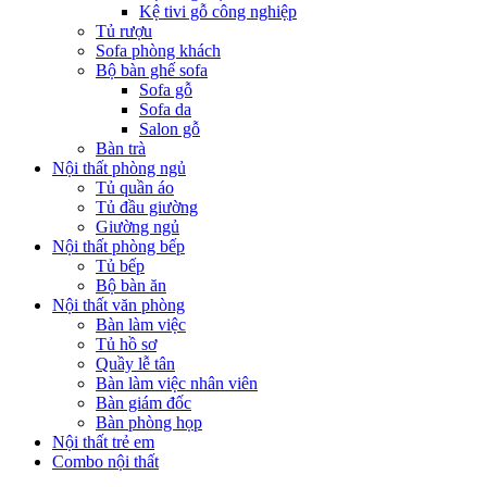
Kệ tivi gỗ công nghiệp
Tủ rượu
Sofa phòng khách
Bộ bàn ghế sofa
Sofa gỗ
Sofa da
Salon gỗ
Bàn trà
Nội thất phòng ngủ
Tủ quần áo
Tủ đầu giường
Giường ngủ
Nội thất phòng bếp
Tủ bếp
Bộ bàn ăn
Nội thất văn phòng
Bàn làm việc
Tủ hồ sơ
Quầy lễ tân
Bàn làm việc nhân viên
Bàn giám đốc
Bàn phòng họp
Nội thất trẻ em
Combo nội thất