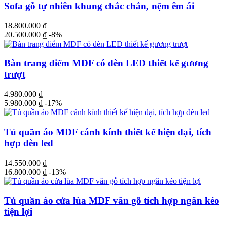
Sofa gỗ tự nhiên khung chắc chắn, nệm êm ái
18.800.000
₫
20.500.000
₫
-8%
Bàn trang điểm MDF có đèn LED thiết kế gương
trượt
4.980.000
₫
5.980.000
₫
-17%
Tủ quần áo MDF cánh kính thiết kế hiện đại, tích
hợp đèn led
14.550.000
₫
16.800.000
₫
-13%
Tủ quần áo cửa lùa MDF vân gỗ tích hợp ngăn kéo
tiện lợi