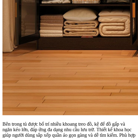
Bên trong tủ được bố trí nhiều khoang treo đồ, kệ để đồ gấp và
ngăn kéo lớn, đáp ứng đa dạng nhu cầu lưu trữ. Thiết kế khoa học
giúp người dùng sắp xếp quần áo gọn gàng và dễ tìm kiếm. Phù hợp