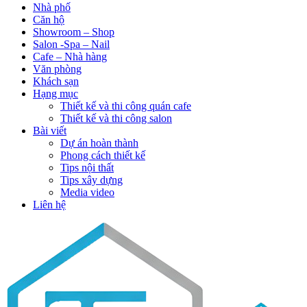
Nhà phố
Căn hộ
Showroom – Shop
Salon -Spa – Nail
Cafe – Nhà hàng
Văn phòng
Khách sạn
Hạng mục
Thiết kế và thi công quán cafe
Thiết kế và thi công salon
Bài viết
Dự án hoàn thành
Phong cách thiết kế
Tips nội thất
Tips xây dựng
Media video
Liên hệ