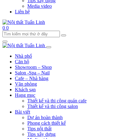
Tips xây dựng
Media video
Liên hệ
0
0
Nhà phố
Căn hộ
Showroom – Shop
Salon -Spa – Nail
Cafe – Nhà hàng
Văn phòng
Khách sạn
Hạng mục
Thiết kế và thi công quán cafe
Thiết kế và thi công salon
Bài viết
Dự án hoàn thành
Phong cách thiết kế
Tips nội thất
Tips xây dựng