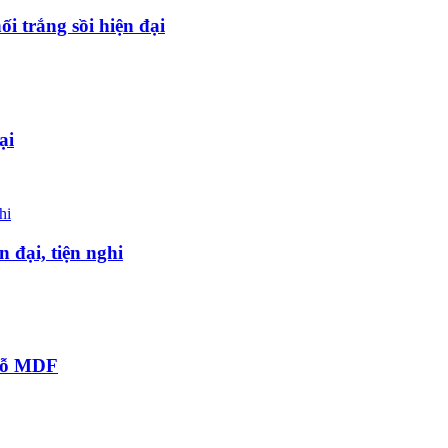
i trắng sồi hiện đại
ại
 đại, tiện nghi
 gỗ MDF