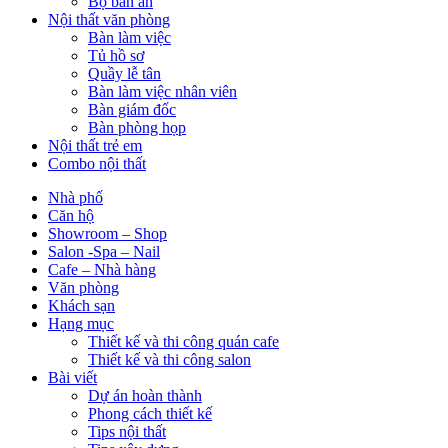
Bộ bàn ăn
Nội thất văn phòng
Bàn làm việc
Tủ hồ sơ
Quầy lễ tân
Bàn làm việc nhân viên
Bàn giám đốc
Bàn phòng họp
Nội thất trẻ em
Combo nội thất
Nhà phố
Căn hộ
Showroom – Shop
Salon -Spa – Nail
Cafe – Nhà hàng
Văn phòng
Khách sạn
Hạng mục
Thiết kế và thi công quán cafe
Thiết kế và thi công salon
Bài viết
Dự án hoàn thành
Phong cách thiết kế
Tips nội thất