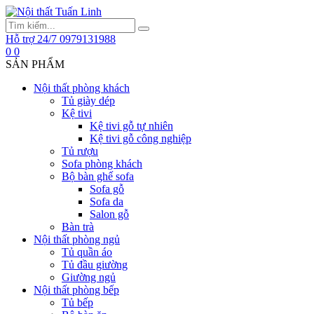
Hỗ trợ 24/7
0979131988
0
0
SẢN PHẨM
Nội thất phòng khách
Tủ giày dép
Kệ tivi
Kệ tivi gỗ tự nhiên
Kệ tivi gỗ công nghiệp
Tủ rượu
Sofa phòng khách
Bộ bàn ghế sofa
Sofa gỗ
Sofa da
Salon gỗ
Bàn trà
Nội thất phòng ngủ
Tủ quần áo
Tủ đầu giường
Giường ngủ
Nội thất phòng bếp
Tủ bếp