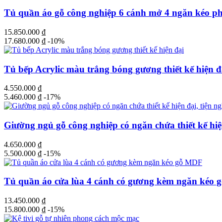
Tủ quần áo gỗ công nghiệp 6 cánh mở 4 ngăn kéo phố
15.850.000
₫
17.680.000
₫
-10%
Tủ bếp Acrylic màu trắng bóng gương thiết kế hiện đ
4.550.000
₫
5.460.000
₫
-17%
Giường ngủ gỗ công nghiệp có ngăn chứa thiết kế hiện
4.650.000
₫
5.500.000
₫
-15%
Tủ quần áo cửa lùa 4 cánh có gương kèm ngăn kéo
13.450.000
₫
15.800.000
₫
-15%