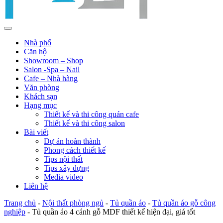
Nhà phố
Căn hộ
Showroom – Shop
Salon -Spa – Nail
Cafe – Nhà hàng
Văn phòng
Khách sạn
Hạng mục
Thiết kế và thi công quán cafe
Thiết kế và thi công salon
Bài viết
Dự án hoàn thành
Phong cách thiết kế
Tips nội thất
Tips xây dựng
Media video
Liên hệ
Trang chủ
-
Nội thất phòng ngủ
-
Tủ quần áo
-
Tủ quần áo gỗ công
nghiệp
-
Tủ quần áo 4 cánh gỗ MDF thiết kế hiện đại, giá tốt