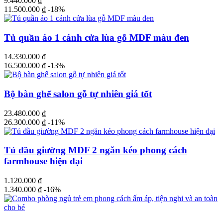
9.440.000
₫
11.500.000
₫
-18%
Tủ quần áo 1 cánh cửa lùa gỗ MDF màu đen
14.330.000
₫
16.500.000
₫
-13%
Bộ bàn ghế salon gỗ tự nhiên giá tốt
23.480.000
₫
26.300.000
₫
-11%
Tủ đầu giường MDF 2 ngăn kéo phong cách
farmhouse hiện đại
1.120.000
₫
1.340.000
₫
-16%