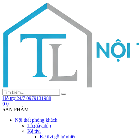
Hỗ trợ 24/7
0979131988
0
0
SẢN PHẨM
Nội thất phòng khách
Tủ giày dép
Kệ tivi
Kệ tivi gỗ tự nhiên