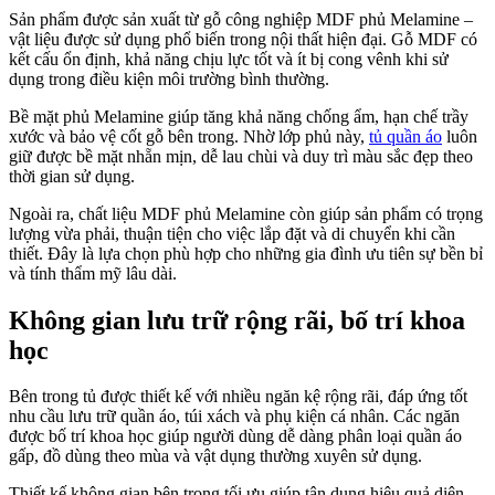
Sản phẩm được sản xuất từ gỗ công nghiệp MDF phủ Melamine –
vật liệu được sử dụng phổ biến trong nội thất hiện đại. Gỗ MDF có
kết cấu ổn định, khả năng chịu lực tốt và ít bị cong vênh khi sử
dụng trong điều kiện môi trường bình thường.
Bề mặt phủ Melamine giúp tăng khả năng chống ẩm, hạn chế trầy
xước và bảo vệ cốt gỗ bên trong. Nhờ lớp phủ này,
tủ quần áo
luôn
giữ được bề mặt nhẵn mịn, dễ lau chùi và duy trì màu sắc đẹp theo
thời gian sử dụng.
Ngoài ra, chất liệu MDF phủ Melamine còn giúp sản phẩm có trọng
lượng vừa phải, thuận tiện cho việc lắp đặt và di chuyển khi cần
thiết. Đây là lựa chọn phù hợp cho những gia đình ưu tiên sự bền bỉ
và tính thẩm mỹ lâu dài.
Không gian lưu trữ rộng rãi, bố trí khoa
học
Bên trong tủ được thiết kế với nhiều ngăn kệ rộng rãi, đáp ứng tốt
nhu cầu lưu trữ quần áo, túi xách và phụ kiện cá nhân. Các ngăn
được bố trí khoa học giúp người dùng dễ dàng phân loại quần áo
gấp, đồ dùng theo mùa và vật dụng thường xuyên sử dụng.
Thiết kế không gian bên trong tối ưu giúp tận dụng hiệu quả diện