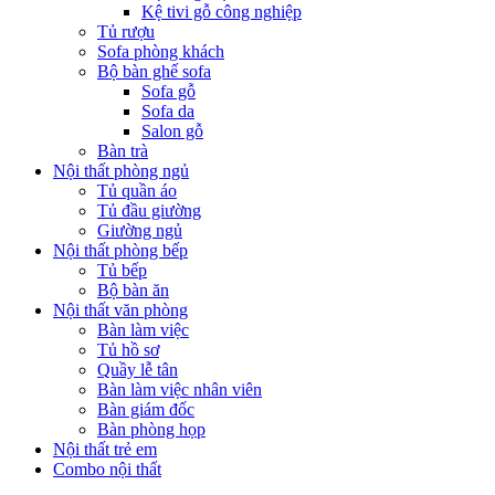
Kệ tivi gỗ công nghiệp
Tủ rượu
Sofa phòng khách
Bộ bàn ghế sofa
Sofa gỗ
Sofa da
Salon gỗ
Bàn trà
Nội thất phòng ngủ
Tủ quần áo
Tủ đầu giường
Giường ngủ
Nội thất phòng bếp
Tủ bếp
Bộ bàn ăn
Nội thất văn phòng
Bàn làm việc
Tủ hồ sơ
Quầy lễ tân
Bàn làm việc nhân viên
Bàn giám đốc
Bàn phòng họp
Nội thất trẻ em
Combo nội thất