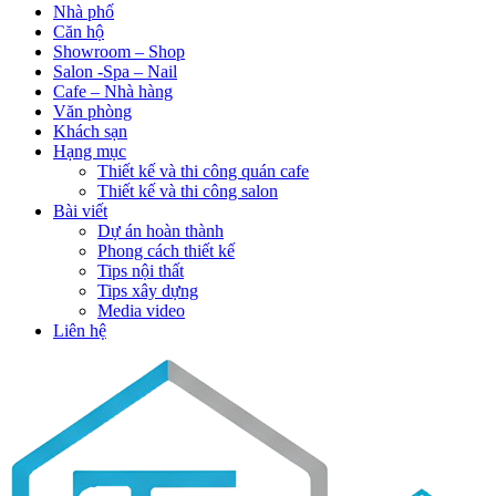
Nhà phố
Căn hộ
Showroom – Shop
Salon -Spa – Nail
Cafe – Nhà hàng
Văn phòng
Khách sạn
Hạng mục
Thiết kế và thi công quán cafe
Thiết kế và thi công salon
Bài viết
Dự án hoàn thành
Phong cách thiết kế
Tips nội thất
Tips xây dựng
Media video
Liên hệ