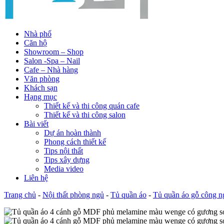
Nhà phố
Căn hộ
Showroom – Shop
Salon -Spa – Nail
Cafe – Nhà hàng
Văn phòng
Khách sạn
Hạng mục
Thiết kế và thi công quán cafe
Thiết kế và thi công salon
Bài viết
Dự án hoàn thành
Phong cách thiết kế
Tips nội thất
Tips xây dựng
Media video
Liên hệ
Trang chủ
-
Nội thất phòng ngủ
-
Tủ quần áo
-
Tủ quần áo gỗ công n