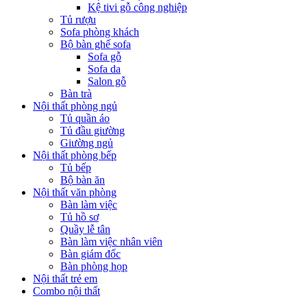
Kệ tivi gỗ công nghiệp
Tủ rượu
Sofa phòng khách
Bộ bàn ghế sofa
Sofa gỗ
Sofa da
Salon gỗ
Bàn trà
Nội thất phòng ngủ
Tủ quần áo
Tủ đầu giường
Giường ngủ
Nội thất phòng bếp
Tủ bếp
Bộ bàn ăn
Nội thất văn phòng
Bàn làm việc
Tủ hồ sơ
Quầy lễ tân
Bàn làm việc nhân viên
Bàn giám đốc
Bàn phòng họp
Nội thất trẻ em
Combo nội thất