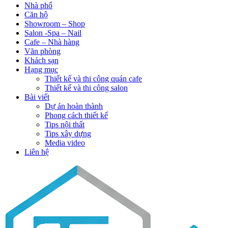
Nhà phố
Căn hộ
Showroom – Shop
Salon -Spa – Nail
Cafe – Nhà hàng
Văn phòng
Khách sạn
Hạng mục
Thiết kế và thi công quán cafe
Thiết kế và thi công salon
Bài viết
Dự án hoàn thành
Phong cách thiết kế
Tips nội thất
Tips xây dựng
Media video
Liên hệ