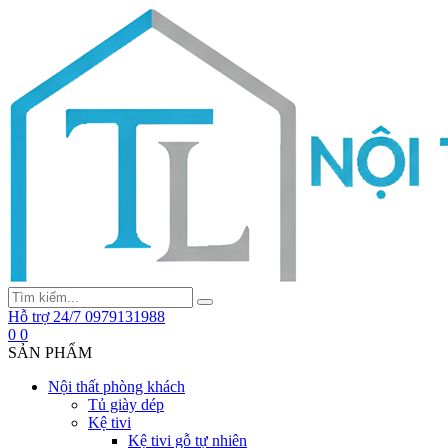
Hỗ trợ 24/7
0979131988
0
0
SẢN PHẨM
Nội thất phòng khách
Tủ giày dép
Kệ tivi
Kệ tivi gỗ tự nhiên