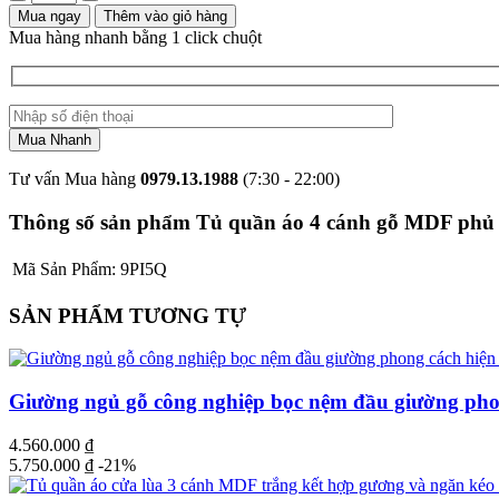
Mua ngay
Thêm vào giỏ hàng
Mua hàng nhanh bằng 1 click chuột
Tư vấn Mua hàng
0979.13.1988
(7:30 - 22:00)
Thông số sản phẩm Tủ quần áo 4 cánh gỗ MDF phủ 
Mã Sản Phẩm:
9PI5Q
SẢN PHẨM TƯƠNG TỰ
Giường ngủ gỗ công nghiệp bọc nệm đầu giường pho
4.560.000
₫
5.750.000
₫
-21%