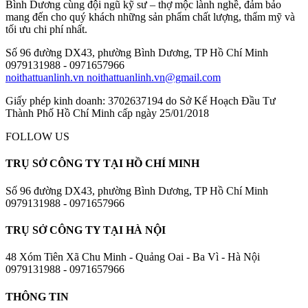
Bình Dương cùng đội ngũ kỹ sư – thợ mộc lành nghề, đảm bảo
mang đến cho quý khách những sản phẩm chất lượng, thẩm mỹ và
tối ưu chi phí nhất.
Số 96 đường DX43, phường Bình Dương, TP Hồ Chí Minh
0979131988 - 0971657966
noithattuanlinh.vn
noithattuanlinh.vn@gmail.com
Giấy phép kinh doanh: 3702637194 do Sở Kế Hoạch Đầu Tư
Thành Phố Hồ Chí Minh cấp ngày 25/01/2018
FOLLOW US
TRỤ SỞ CÔNG TY TẠI HỒ CHÍ MINH
Số 96 đường DX43, phường Bình Dương, TP Hồ Chí Minh
0979131988 - 0971657966
TRỤ SỞ CÔNG TY TẠI HÀ NỘI
48 Xóm Tiên Xã Chu Minh - Quảng Oai - Ba Vì - Hà Nội
0979131988 - 0971657966
THÔNG TIN