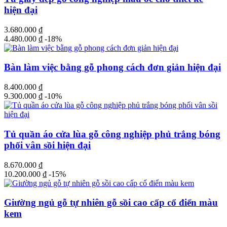
hiện đại
3.680.000
₫
4.480.000
₫
-18%
Bàn làm việc bằng gỗ phong cách đơn giản hiện đại
8.400.000
₫
9.300.000
₫
-10%
Tủ quần áo cửa lùa gỗ công nghiệp phủ trắng bóng
phối vân sồi hiện đại
8.670.000
₫
10.200.000
₫
-15%
Giường ngủ gỗ tự nhiên gỗ sồi cao cấp cổ điển màu
kem