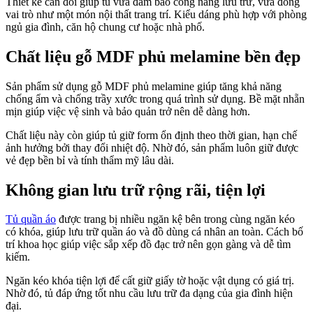
Thiết kế cân đối giúp tủ vừa đảm bảo công năng lưu trữ, vừa đóng
vai trò như một món nội thất trang trí. Kiểu dáng phù hợp với phòng
ngủ gia đình, căn hộ chung cư hoặc nhà phố.
Chất liệu gỗ MDF phủ melamine bền đẹp
Sản phẩm sử dụng gỗ MDF phủ melamine giúp tăng khả năng
chống ẩm và chống trầy xước trong quá trình sử dụng. Bề mặt nhẵn
mịn giúp việc vệ sinh và bảo quản trở nên dễ dàng hơn.
Chất liệu này còn giúp tủ giữ form ổn định theo thời gian, hạn chế
ảnh hưởng bởi thay đổi nhiệt độ. Nhờ đó, sản phẩm luôn giữ được
vẻ đẹp bền bỉ và tính thẩm mỹ lâu dài.
Không gian lưu trữ rộng rãi, tiện lợi
Tủ quần áo
được trang bị nhiều ngăn kệ bên trong cùng ngăn kéo
có khóa, giúp lưu trữ quần áo và đồ dùng cá nhân an toàn. Cách bố
trí khoa học giúp việc sắp xếp đồ đạc trở nên gọn gàng và dễ tìm
kiếm.
Ngăn kéo khóa tiện lợi để cất giữ giấy tờ hoặc vật dụng có giá trị.
Nhờ đó, tủ đáp ứng tốt nhu cầu lưu trữ đa dạng của gia đình hiện
đại.