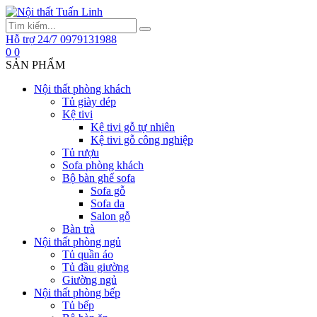
Hỗ trợ 24/7
0979131988
0
0
SẢN PHẨM
Nội thất phòng khách
Tủ giày dép
Kệ tivi
Kệ tivi gỗ tự nhiên
Kệ tivi gỗ công nghiệp
Tủ rượu
Sofa phòng khách
Bộ bàn ghế sofa
Sofa gỗ
Sofa da
Salon gỗ
Bàn trà
Nội thất phòng ngủ
Tủ quần áo
Tủ đầu giường
Giường ngủ
Nội thất phòng bếp
Tủ bếp