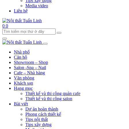
Tips xây dựng
Media video
Liên hệ
0
0
Nhà phố
Căn hộ
Showroom – Shop
Salon -Spa – Nail
Cafe – Nhà hàng
Văn phòng
Khách sạn
Hạng mục
Thiết kế và thi công quán cafe
Thiết kế và thi công salon
Bài viết
Dự án hoàn thành
Phong cách thiết kế
Tips nội thất
Tips xây dựng