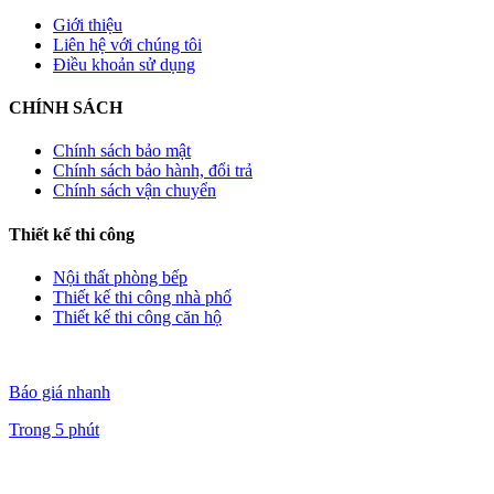
Giới thiệu
Liên hệ với chúng tôi
Điều khoản sử dụng
CHÍNH SÁCH
Chính sách bảo mật
Chính sách bảo hành, đổi trả
Chính sách vận chuyển
Thiết kế thi công
Nội thất phòng bếp
Thiết kế thi công nhà phố
Thiết kế thi công căn hộ
Báo giá nhanh
Trong 5 phút