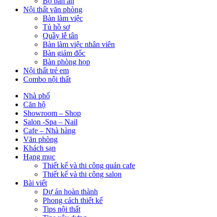
Bộ bàn ăn
Nội thất văn phòng
Bàn làm việc
Tủ hồ sơ
Quầy lễ tân
Bàn làm việc nhân viên
Bàn giám đốc
Bàn phòng họp
Nội thất trẻ em
Combo nội thất
Nhà phố
Căn hộ
Showroom – Shop
Salon -Spa – Nail
Cafe – Nhà hàng
Văn phòng
Khách sạn
Hạng mục
Thiết kế và thi công quán cafe
Thiết kế và thi công salon
Bài viết
Dự án hoàn thành
Phong cách thiết kế
Tips nội thất