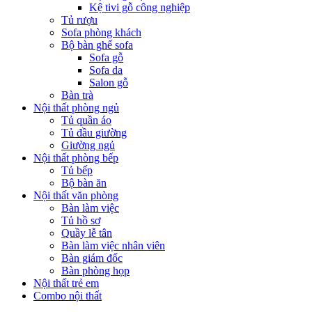
Kệ tivi gỗ công nghiệp
Tủ rượu
Sofa phòng khách
Bộ bàn ghế sofa
Sofa gỗ
Sofa da
Salon gỗ
Bàn trà
Nội thất phòng ngủ
Tủ quần áo
Tủ đầu giường
Giường ngủ
Nội thất phòng bếp
Tủ bếp
Bộ bàn ăn
Nội thất văn phòng
Bàn làm việc
Tủ hồ sơ
Quầy lễ tân
Bàn làm việc nhân viên
Bàn giám đốc
Bàn phòng họp
Nội thất trẻ em
Combo nội thất