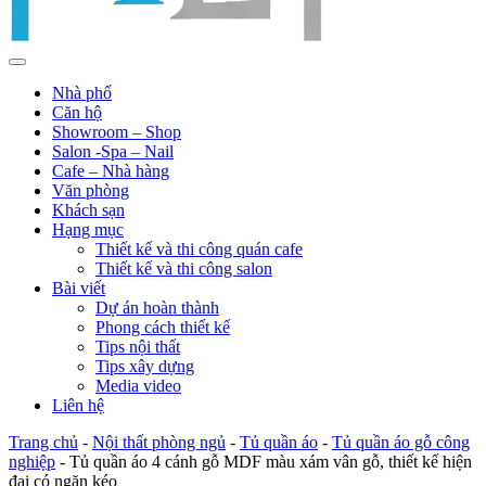
Nhà phố
Căn hộ
Showroom – Shop
Salon -Spa – Nail
Cafe – Nhà hàng
Văn phòng
Khách sạn
Hạng mục
Thiết kế và thi công quán cafe
Thiết kế và thi công salon
Bài viết
Dự án hoàn thành
Phong cách thiết kế
Tips nội thất
Tips xây dựng
Media video
Liên hệ
Trang chủ
-
Nội thất phòng ngủ
-
Tủ quần áo
-
Tủ quần áo gỗ công
nghiệp
-
Tủ quần áo 4 cánh gỗ MDF màu xám vân gỗ, thiết kế hiện
đại có ngăn kéo