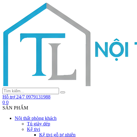
Hỗ trợ 24/7
0979131988
0
0
SẢN PHẨM
Nội thất phòng khách
Tủ giày dép
Kệ tivi
Kệ tivi gỗ tự nhiên