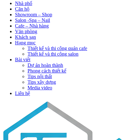
Nhà phố
Căn hộ
Showroom – Shop
Salon -Spa – Nail
Cafe – Nhà hàng
Văn phòng
Khách sạn
Hạng mục
Thiết kế và thi công quán cafe
Thiết kế và thi công salon
Bài viết
Dự án hoàn thành
Phong cách thiết kế
Tips nội thất
Tips xây dựng
Media video
Liên hệ