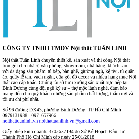
CÔNG TY TNHH TMDV Nội thất TUẤN LINH
Nội thất Tuấn Linh chuyên thiết kế, sản xuất và thi công Nội thất
trọn gói cho nhà ở, văn phòng, showroom, nhà hàng, khách sạn…
với đa dạng sản phẩm: tủ bếp, bàn ghế, giường ngủ, kệ tivi, tủ quần
áo, quầy lễ tân, vách ngăn, cửa gỗ, đồ decor và nhiều hạng mục Nội
thất cao cấp khác. Chúng tôi sở hữu xưởng sản xuất trực tiếp tại
Bình Dương cùng đội ngũ kỹ sư – thợ mộc lành nghề, đảm bảo
mang đến cho quý khách những sản phẩm chất lượng, thẩm mỹ và
tối ưu chi phí nhất.
Số 96 đường DX43, phường Bình Dương, TP Hồ Chí Minh
0979131988 - 0971657966
noithattuanlinh.vn
noithattuanlinh.vn@gmail.com
Giấy phép kinh doanh: 3702637194 do Sở Kế Hoạch Đầu Tư
Thành Phố Hồ Chí Minh cấp ngày 25/01/2018